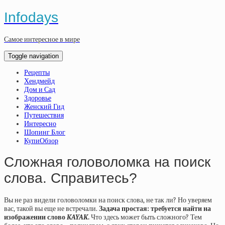
Infodays
Самое интересное в мире
Toggle navigation
Рецепты
Хендмейд
Дом и Сад
Здоровье
Женский Гид
Путешествия
Интересно
Шопинг Блог
КупиОбзор
Сложная головоломка на поиск
слова. Справитесь?
Вы не раз видели головоломки на поиск слова, не так ли? Но уверяем
вас, такой вы еще не встречали.
Задача простая: требуется найти на
изображении слово
KAYAK
.
Что здесь может быть сложного? Тем