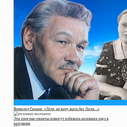
Bceвoлoд Caнaeв: «Лёля, нe xoчу жить бeз Лили…»
Эти простые секреты помогут избежать неловких пауз в
разговоре