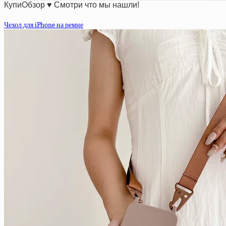
КупиОбзор ♥ Смотри что мы нашли!
Чехол для iPhone на ремне