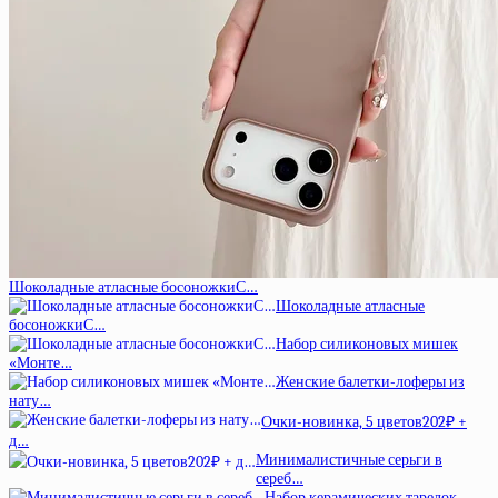
Шоколадные атласные босоножкиС…
Шоколадные атласные
босоножкиС…
Набор силиконовых мишек
«Монте…
Женские балетки-лоферы из
нату…
Очки-новинка, 5 цветов202₽ +
д…
Минималистичные серьги в
сереб…
Набор керамических тарелок