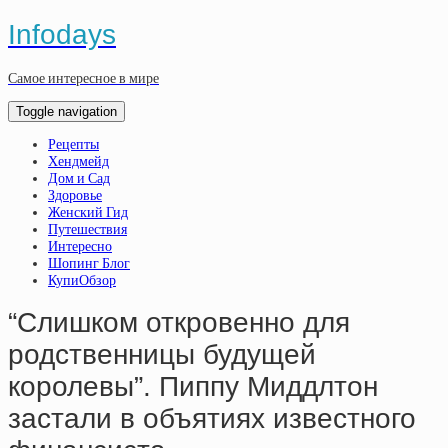
Infodays
Самое интересное в мире
Toggle navigation
Рецепты
Хендмейд
Дом и Сад
Здоровье
Женский Гид
Путешествия
Интересно
Шопинг Блог
КупиОбзор
“Слишком откровенно для
родственницы будущей
королевы”. Пиппу Миддлтон
застали в объятиях известного