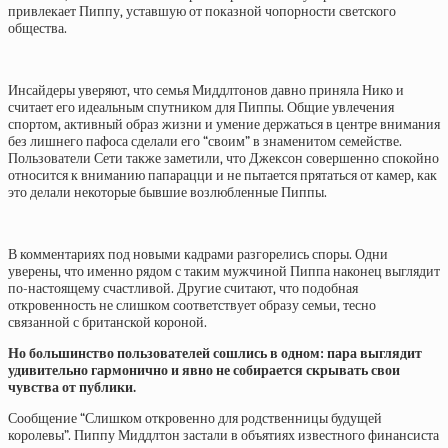
привлекает Пиппу, уставшую от показной чопорности светского
общества.
Инсайдеры уверяют, что семья Миддлтонов давно приняла Нико и
считает его идеальным спутником для Пиппы. Общие увлечения
спортом, активный образ жизни и умение держаться в центре внимания
без лишнего пафоса сделали его “своим” в знаменитом семействе.
Пользователи Сети также заметили, что Джексон совершенно спокойно
относится к вниманию папарацци и не пытается прятаться от камер, как
это делали некоторые бывшие возлюбленные Пиппы.
В комментариях под новыми кадрами разгорелись споры. Одни
уверены, что именно рядом с таким мужчиной Пиппа наконец выглядит
по-настоящему счастливой. Другие считают, что подобная
откровенность не слишком соответствует образу семьи, тесно
связанной с британской короной.
Но большинство пользователей сошлись в одном: пара выглядит
удивительно гармонично и явно не собирается скрывать свои
чувства от публики.
Сообщение “Слишком откровенно для родственницы будущей
королевы”. Пиппу Миддлтон застали в объятиях известного финансиста