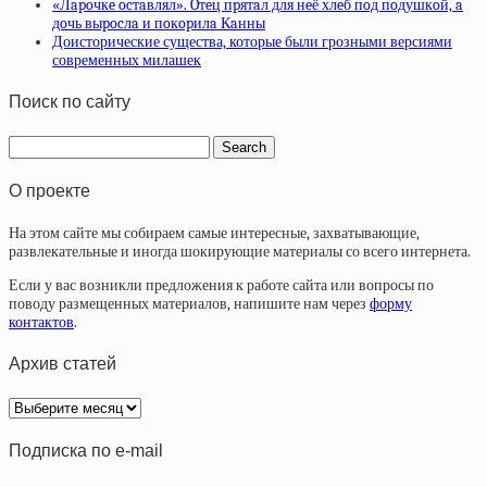
«Лapoчкe ocтaвлял». Oтeц пpятaл для нeё хлeб пoд пoдушкoй, a
дoчь выpocлa и пoкopилa Кaнны
Доисторические существа, которые были грозными версиями
современных милашек
Поиск по сайту
О проекте
На этом сайте мы собираем самые интересные, захватывающие,
развлекательные и иногда шокирующие материалы со всего интернета.
Если у вас возникли предложения к работе сайта или вопросы по
поводу размещенных материалов, напишите нам через
форму
контактов
.
Архив статей
Архив
статей
Подписка по e-mail