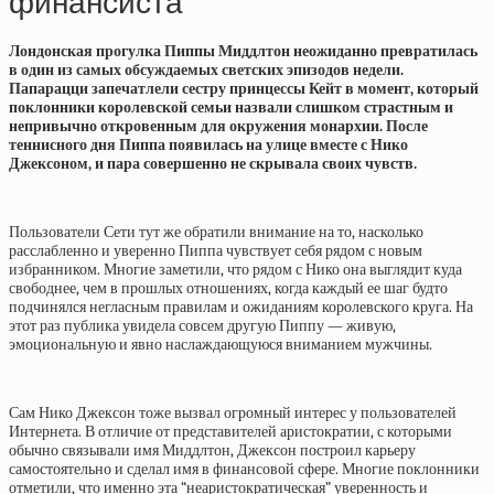
финансиста
Лондонская прогулка Пиппы Миддлтон неожиданно превратилась
в один из самых обсуждаемых светских эпизодов недели.
Папарацци запечатлели сестру принцессы Кейт в момент, который
поклонники королевской семьи назвали слишком страстным и
непривычно откровенным для окружения монархии. После
теннисного дня Пиппа появилась на улице вместе с Нико
Джексоном, и пара совершенно не скрывала своих чувств.
Пользователи Сети тут же обратили внимание на то, насколько
расслабленно и уверенно Пиппа чувствует себя рядом с новым
избранником. Многие заметили, что рядом с Нико она выглядит куда
свободнее, чем в прошлых отношениях, когда каждый ее шаг будто
подчинялся негласным правилам и ожиданиям королевского круга. На
этот раз публика увидела совсем другую Пиппу — живую,
эмоциональную и явно наслаждающуюся вниманием мужчины.
Сам Нико Джексон тоже вызвал огромный интерес у пользователей
Интернета. В отличие от представителей аристократии, с которыми
обычно связывали имя Миддлтон, Джексон построил карьеру
самостоятельно и сделал имя в финансовой сфере. Многие поклонники
отметили, что именно эта “неаристократическая” уверенность и