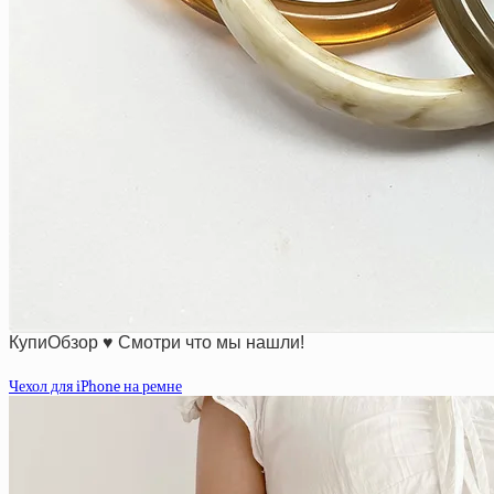
КупиОбзор ♥ Смотри что мы нашли!
Чехол для iPhone на ремне