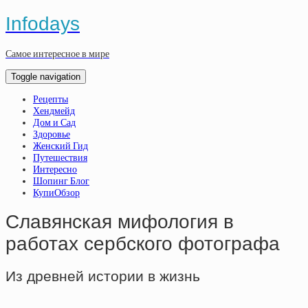
Infodays
Самое интересное в мире
Toggle navigation
Рецепты
Хендмейд
Дом и Сад
Здоровье
Женский Гид
Путешествия
Интересно
Шопинг Блог
КупиОбзор
Славянская мифология в
работах сербского фотографа
Из древней истории в жизнь