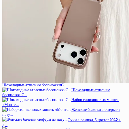
Шоколадные атласные босоножкиС…
Шоколадные атласные
босоножкиС…
Набор силиконовых мишек
«Монте…
Женские балетки-лоферы из
нату…
Очки-новинка, 5 цветов202₽ +
д…