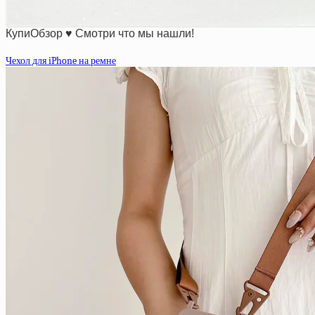
КупиОбзор ♥ Смотри что мы нашли!
Чехол для iPhone на ремне