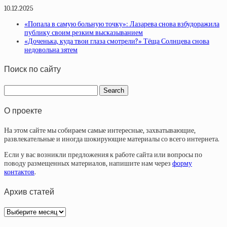
10.12.2025
«Попала в самую больную точку»: Лазарева снова взбудоражила
публику своим резким высказыванием
«Доченька, куда твои глаза смотрели?» Тёща Солнцева снова
недовольна зятем
Поиск по сайту
О проекте
На этом сайте мы собираем самые интересные, захватывающие,
развлекательные и иногда шокирующие материалы со всего интернета.
Если у вас возникли предложения к работе сайта или вопросы по
поводу размещенных материалов, напишите нам через
форму
контактов
.
Архив статей
Архив
статей