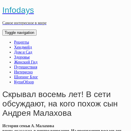
Infodays
Самое интересное в мире
Toggle navigation
Рецепты
Хендмейд
Дом и Сад
Здоровье
Женский Гид
Путешествия
Интересно
Шопинг Блог
КупиОбзор
Скрывал восемь лет! В сети
обсуждают, на кого похож сын
Андрея Малахова
История семьи А. Малахова
вновь оказалась в центре внимания. На протяжении восьми лет