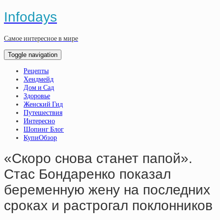
Infodays
Самое интересное в мире
Toggle navigation
Рецепты
Хендмейд
Дом и Сад
Здоровье
Женский Гид
Путешествия
Интересно
Шопинг Блог
КупиОбзор
«Скоро снова станет папой».
Стас Бондаренко показал
беременную жену на последних
сроках и растрогал поклонников