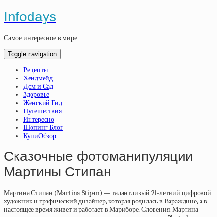
Infodays
Самое интересное в мире
Toggle navigation
Рецепты
Хендмейд
Дом и Сад
Здоровье
Женский Гид
Путешествия
Интересно
Шопинг Блог
КупиОбзор
Сказочные фотоманипуляции
Мартины Стипан
Мартина Стипан (Martina Stipan) — талантливый 21-летний цифровой
художник и графический дизайнер, которая родилась в Вараждине, а в
настоящее время живет и работает в Мариборе, Словения. Мартина