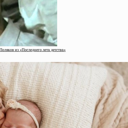
Пoлякoв из «Пocлeднeгo лeтa дeтcтвa»