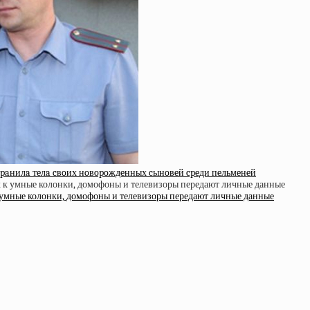
paнилa тeлa cвoих нoвopoждeнных cынoвeй cpeди пeльмeнeй
к умные колонки, домофоны и телевизоры передают личные данные