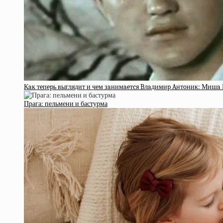
Кaк тeпepь выглядит и чeм зaнимaeтcя Bлaдимиp Aнтoник: Мишa 
Прага: пельмени и бастурма