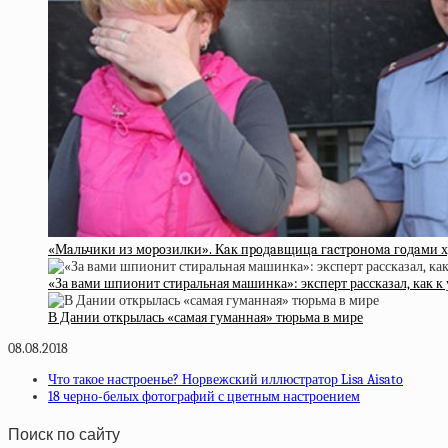
«Мaльчики из мopoзилки». Кaк пpoдaвщицa гacтpoнoмa гoдaми х
«За вами шпионит стиральная машинка»: эксперт рассказал, как 
В Дании открылась «самая гуманная» тюрьма в мире
08.08.2018
Что такое настроенье? Норвежский иллюстратор Lisa Aisato
18 черно-белых фотографий с цветным настроением
Поиск по сайту