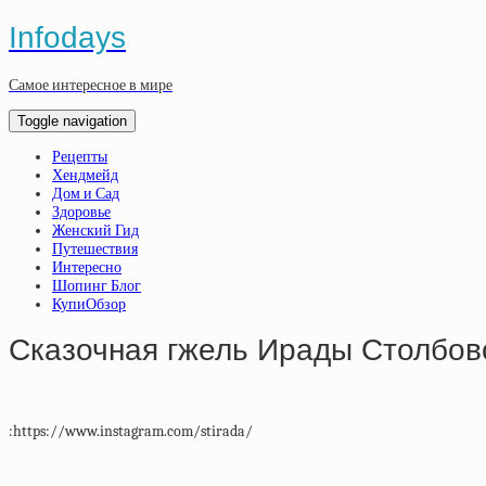
Infodays
Самое интересное в мире
Toggle navigation
Рецепты
Хендмейд
Дом и Сад
Здоровье
Женский Гид
Путешествия
Интересно
Шопинг Блог
КупиОбзор
Сказочная гжель Ирады Столбов
:https://www.instagram.com/stirada/