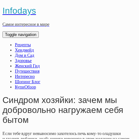
Infodays
Самое интересное в мире
Toggle navigation
Рецепты
Хендмейд
Дом и Сад
Здоровье
Женский Гид
Путешествия
Интересно
Шопинг Блог
КупиОбзор
Синдром хозяйки: зачем мы
добровольно нагружаем себя
бытом
Если тебе вдруг невыносимо захотелось печь кому-то оладушки
и гладить рубашки, знай: ничего хорошего в этом желании на самом