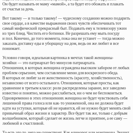
Он будет называть ее маму «мамой», а та будет его обожать и плакать
от счастья за дочь.
Вот такому — и только такому! — чудесному созданию можно подарить
свое сердце, а в качестве выражения своих чувств обеспечивать тот
самый мифический прекрасный быт. Подавать ему к телевизору ужин
из трех блюд. Чистить его ботинки. Не разрешать ему мыть посуду
и пол. Конечно, до того момента, пока она не устанет — тогда можно
заказать доставку еды и уборщицу на дом, ведь он же любит и все
понимает.
Условно говоря, идеальная картинка в мечтах такой женщины-
хозяйки — это патриархат без минусов патриархата.
Отношения, в которых женщина ограждена высоким забором от любых
проблем серьезнее, чем составление меню для воскресного обеда.
В которых ее любят за ее женственность (красоту, хозяйственность),
независимо от всего остального. Отношения, которые просты, как
уравнение в третьем классе: роли распределены заранее, все заведомо
известно и понятно, можно расслабиться, ни о чем не беспокоиться.
Одновременно в этих отношениях женщина не будет чувствовать себя
лишенной права голоса или как-то униженной, она не должна будет
идти на уступки, которые ей не нравится, ей не нужно будет менять свой
привычный образ жизни и характер. Все будет так же, только с добрым
волшебником, который сделает ее жизнь легче и приятнее, а ее саму —
любимой и счастливой.
То есть это то, чего не существует. Как единорог или мантикора. Звучит