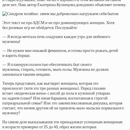
деле нет. Наш автор Екатерина Кузнецова доходчиво объясняет почему.
Этот текст не про БДСМ и не про доминирующих женщин. Хотя
без ролевых игр не обойдется. Послушайте:
— Я всегда мечтала печь оладушки каждое утро для любимого
мужчины!
— Не нужен мне никакой феминизм, я готова просто рожать детей
и варить борщи.
— Я планирую полностью обеспечивать быт своего
мужчины, стирать, готовить, мыть полы. Мужчина не должен
заниматься такими вещами.
Теперь представьте, как выглядит женщина, которая это
произносит (хотя это три разных женщины). Перед глазами
встает «ведическая жена» с косой до пола и кухонной утварью
на заднем плане? Или юная барышня, воспитанная в строгой
патриархальной семье? Или это закомплексованная девушка, которая
считает, что ничем другим ей не привлечь мало-мальски нормального
мужчину?
На самом деле высказывания эти принадлежат успешным женщинам
в возрасте примерно от 25 до 40, образ жизни которых