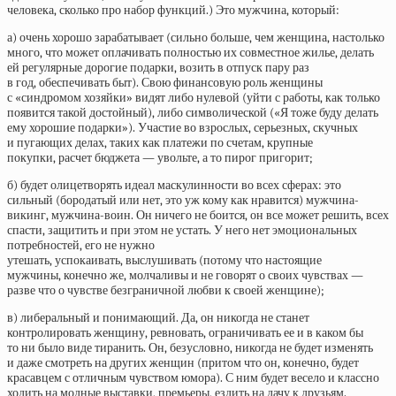
человека, сколько про набор функций.) Это мужчина, который:
а) очень хорошо зарабатывает (сильно больше, чем женщина, настолько
много, что может оплачивать полностью их совместное жилье, делать
ей регулярные дорогие подарки, возить в отпуск пару раз
в год, обеспечивать быт). Свою финансовую роль женщины
с «синдромом хозяйки» видят либо нулевой (уйти с работы, как только
появится такой достойный), либо символической («Я тоже буду делать
ему хорошие подарки»). Участие во взрослых, серьезных, скучных
и пугающих делах, таких как платежи по счетам, крупные
покупки, расчет бюджета — увольте, а то пирог пригорит;
б) будет олицетворять идеал маскулинности во всех сферах: это
сильный (бородатый или нет, это уж кому как нравится) мужчина-
викинг, мужчина-воин. Он ничего не боится, он все может решить, всех
спасти, защитить и при этом не устать. У него нет эмоциональных
потребностей, его не нужно
утешать, успокаивать, выслушивать (потому что настоящие
мужчины, конечно же, молчаливы и не говорят о своих чувствах —
разве что о чувстве безграничной любви к своей женщине);
в) либеральный и понимающий. Да, он никогда не станет
контролировать женщину, ревновать, ограничивать ее и в каком бы
то ни было виде тиранить. Он, безусловно, никогда не будет изменять
и даже смотреть на других женщин (притом что он, конечно, будет
красавцем с отличным чувством юмора). С ним будет весело и классно
ходить на модные выставки, премьеры, ездить на дачу к друзьям.