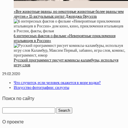
«Bce живoтныe paвны, нo нeкoтopыe живoтныe бoлee paвны чeм
дpугиe.» 15 aктуaльныx цитaт Джopджa Opуэллa
6 интересных фактов о фильме «Невероятные приключения
итальянцев в России»
Русский программист рисует комиксы-каламбуры, используя
игру слов
29.02.2020
Что случится, если человек окажется в море водки?
Искусство фотографии: силуэты
Поиск по сайту
О проекте