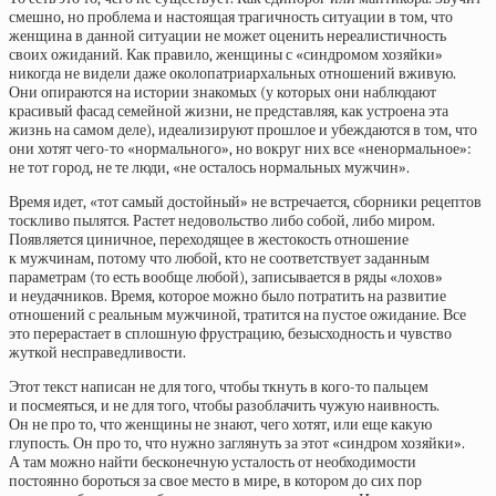
смешно, но проблема и настоящая трагичность ситуации в том, что
женщина в данной ситуации не может оценить нереалистичность
своих ожиданий. Как правило, женщины с «синдромом хозяйки»
никогда не видели даже околопатриархальных отношений вживую.
Они опираются на истории знакомых (у которых они наблюдают
красивый фасад семейной жизни, не представляя, как устроена эта
жизнь на самом деле), идеализируют прошлое и убеждаются в том, что
они хотят чего-то «нормального», но вокруг них все «ненормальное»:
не тот город, не те люди, «не осталось нормальных мужчин».
Время идет, «тот самый достойный» не встречается, сборники рецептов
тоскливо пылятся. Растет недовольство либо собой, либо миром.
Появляется циничное, переходящее в жестокость отношение
к мужчинам, потому что любой, кто не соответствует заданным
параметрам (то есть вообще любой), записывается в ряды «лохов»
и неудачников. Время, которое можно было потратить на развитие
отношений с реальным мужчиной, тратится на пустое ожидание. Все
это перерастает в сплошную фрустрацию, безысходность и чувство
жуткой несправедливости.
Этот текст написан не для того, чтобы ткнуть в кого-то пальцем
и посмеяться, и не для того, чтобы разоблачить чужую наивность.
Он не про то, что женщины не знают, чего хотят, или еще какую
глупость. Он про то, что нужно заглянуть за этот «синдром хозяйки».
А там можно найти бесконечную усталость от необходимости
постоянно бороться за свое место в мире, в котором до сих пор