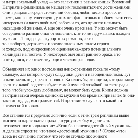
и патриархальный уклад — это галактики в разных концах Вселенной.
Неприятие феминизма не мешает им пользоваться его достижениями.
Они вращаются среди столичной богемы, любят весело провести
время, много путешествуют, у них нет финансовых проблем, зато есть
интересная (и часто любимая) работа и то, что принято называть
насыщенной жизнью. А еще они очень красивые. У них может быть
совершенно разный опыт отношений: кто-то не задумываясь находит
мужчин в Тиндере для курортных романов, а кто-
то, наоборот, держится с противоположным полом строго
и холодно, под микроскопом оценивая каждого потенциального
кандидата на постель. У некоторых был опыт раннего брака, а то
и не одного, с соответствующим числом разводов.
Объединяет их одно: постоянная неискоренимая тоска по «тому
самому», для которого будут оладушки, дети и навощенные полы. Тут
и начинаешь подозревать подвох. Казалось бы, женщина, которая наяву
грезит, с какой радостью будет самой лучшей хозяйкой на свете ради
того, чтобы угождать любимому, не может быть одна. К ним должна
выстраиваться очередь одиноких мужчин без вредных привычек (и она-
таки иногда да, выстраивается). В противном случае это какой-то
логический провал.
Все становится предельно логично, если к этим трем репликам выше
мысленно нарисовать справа фигурную скобку и дописать
неозвученное продолжение: «Если бы нашелся достойный мужчина».
А дальше спросите: что такое «достойный мужчина»? (Слово «что»
здесь не случайно, потому что это не столько про живого