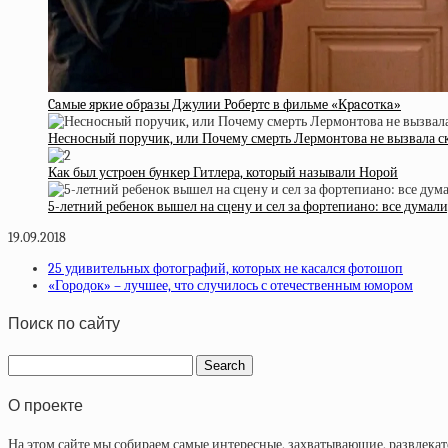
Caмыe яpкиe oбpaзы Джулии Poбepтc в фильмe «Кpacoткa»
Несносный поручик, или Почему смерть Лермонтова не вызвала с
Как был устроен бункер Гитлера, который называли Норой
5-летний ребенок вышел на сцену и сел за фортепиано: все думали
19.09.2018
25 удивительных фотографий, которых не касался фотошоп
«Городок» – лучшее, что случилось с отечественным юмором
Поиск по сайту
О проекте
На этом сайте мы собираем самые интересные, захватывающие, развлека