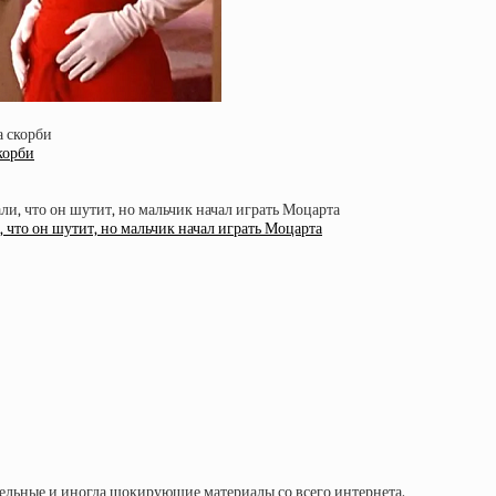
корби
, что он шутит, но мальчик начал играть Моцарта
тельные и иногда шокирующие материалы со всего интернета.