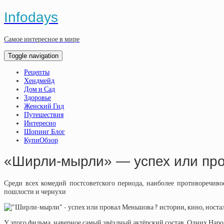
Infodays
Самое интересное в мире
Toggle navigation
Рецепты
Хендмейд
Дом и Сад
Здоровье
Женский Гид
Путешествия
Интересно
Шопинг Блог
КупиОбзор
«Ширли-мырли» — успех или пр
Среди всех комедий постсоветского периода, наиболее противоречи
пошлости и чернухи
У этого фильма, наверное самый звёздный актёрский состав. Одних Нар