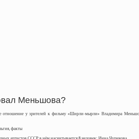
овал Меньшова?
вое отношение у зрителей к фильму «Ширли-мырли» Владимира Меньшо
одных артистов СССР в нём насчитывается 8 человек: Инна Чурикова