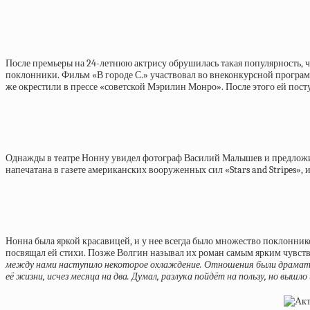
После премьеры на 24-летнюю актрису обрушилась такая популярность, 
поклонники. Фильм «В городе С.» участвовал во внеконкурсной программе
же окрестили в прессе «советской Мэрилин Монро». После этого ей пос
Однажды в театре Нонну увидел фотограф Василий Малышев и предложил 
напечатана в газете американских вооруженных сил «Stars and Stripes»
Нонна была яркой красавицей, и у нее всегда было множество поклонник
посвящал ей стихи. Позже Волгин называл их роман самым ярким чувств
между нами наступило некоторое охлаждение. Отношения были драматиче
её жизни, исчез месяца на два. Думал, разлука пойдёт на пользу, но вышло