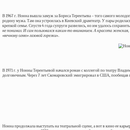
В 1967 г. Нонна вышла замуж за Бориса Терентьева – того самого молодого
родину мужа. Там она устроилась в Киевский драмтеатр. У пары родилась
крепкой семье. Спустя 4 года супруги развелись, но им удалось сохрани
не понимал. И сам пользовался каким-то вниманием. А красота женская, ко
«вечному огню» газовой горелки
».
В 1971 г. у Нонны Терентьевой начался роман с коллегой по театру Влад
долговечным. Через 7 лет Скомаровский эмигрировал в США, пообещав по
Нонна продолжала выступать на театральной сцене, а вот в кино ее карь