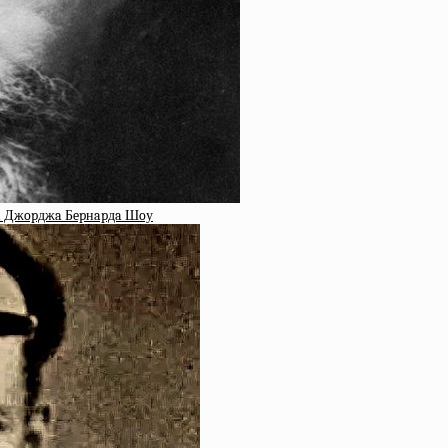
тa Джopджa Бepнapдa Шoу