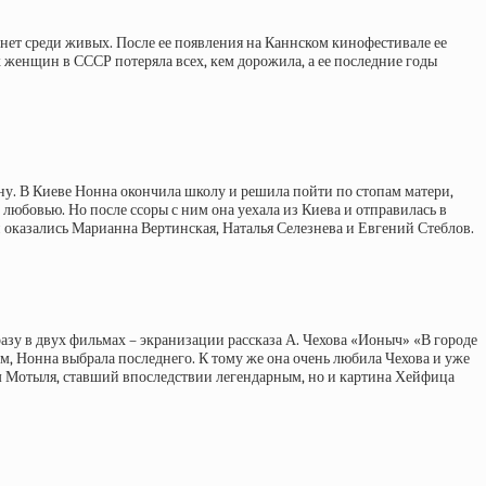
ее нет среди живых. После ее появления на Каннском кинофестивале ее
 женщин в СССР потеряла всех, кем дорожила, а ее последние годы
аину. В Киеве Нонна окончила школу и решила пойти по стопам матери,
любовью. Но после ссоры с ним она уехала из Киева и отправилась в
оказались Марианна Вертинская, Наталья Селезнева и Евгений Стеблов.
азу в двух фильмах – экранизации рассказа А. Чехова «Ионыч» «В городе
Нонна выбрала последнего. К тому же она очень любила Чехова и уже
льм Мотыля, ставший впоследствии легендарным, но и картина Хейфица