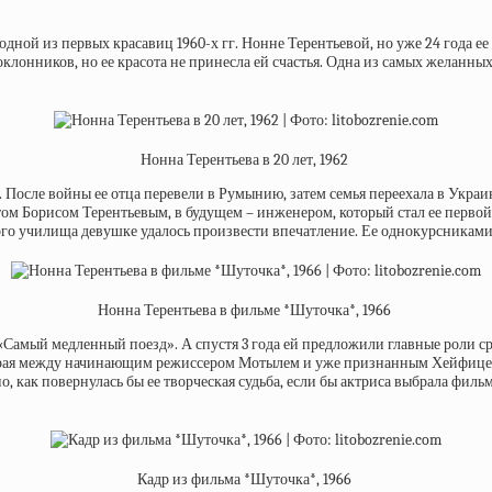
, одной из первых красавиц 1960-х гг. Нонне Терентьевой, но уже 24 года 
лонников, но ее красота не принесла ей счастья. Одна из самых желанных
Нонна Терентьева в 20 лет, 1962
сы. После войны ее отца перевели в Румынию, затем семья переехала в Укр
том Борисом Терентьевым, в будущем – инженером, который стал ее первой 
о училища девушке удалось произвести впечатление. Ее однокурсниками 
Нонна Терентьева в фильме *Шуточка*, 1966
«Самый медленный поезд». А спустя 3 года ей предложили главные роли ср
ирая между начинающим режиссером Мотылем и уже признанным Хейфицем, 
о, как повернулась бы ее творческая судьба, если бы актриса выбрала фи
Кадр из фильма *Шуточка*, 1966