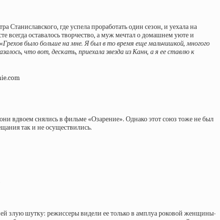
тра Станиславского, где успела проработать один сезон, и уехала на
те всегда оставалось творчество, а муж мечтал о домашнем уюте и
«
Грехов было больше на мне. Я был в то время еще мальчишкой, многого
алось, что вот, дескать, приехала звезда из Канн, а я ее ставлю к
 они вдвоем снялись в фильме «Озарение». Однако этот союз тоже не был
ещания так и не осуществились.
с ней злую шутку: режиссеры видели ее только в амплуа роковой женщины-