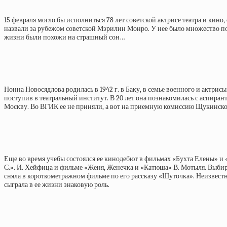
15 февраля могло бы исполниться 78 лет советской актрисе театра и кино
назвали за рубежом советской Мэрилин Монро. У нее было множество пок
жизни были похожи на страшный сон…
Нонна Новосядлова родилась в 1942 г. в Баку, в семье военного и актри
поступив в театральный институт. В 20 лет она познакомилась с аспиран
Москву. Во ВГИК ее не приняли, а вот на приемную комиссию Щукинског
Еще во время учебы состоялся ее кинодебют в фильмах «Бухта Елены» и 
С.». И. Хейфица и фильме «Женя, Женечка и «Катюша» В. Мотыля. Выб
сняла в короткометражном фильме по его рассказу «Шуточка». Неизвестн
сыграла в ее жизни знаковую роль.