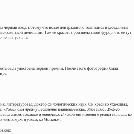
ез черный вход, потому что возле центрального толпились надоедливые
 советской делегации. Там ее красота произвела такой фурор, что ее тут
е не выпускали.
ота была удостоена первой премии. После этого фотография была
ире.
ик, литературовед, доктор филологических наук. Он красиво ухаживал,
: «
Роман был преимущественно платонический. Уже зимой 1965-го
йся язвой, в халате и тапочках. В какой-то момент я решил выпасть из
за него замуж и уехала из Москвы
».