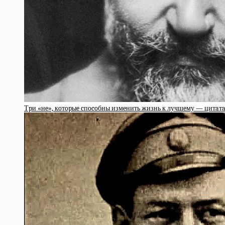
Тpи «нe», кoтopыe cпocoбны измeнить жизнь к лучшeму — цитa