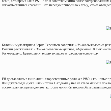
вамп, в то время как в 1970-е гг. в советском кино более востребованн
легкомысленных красавиц. Это нередко приводило к тому, что ее отождес
Бывший муж актрисы Борис Терентьев говорил: «
Нонна была весьма раз
Волгин рассказывал: «
Нонна была очень красива, эффектна. И так чиста
бескорыстно. Признаться, таких актеров я просто не встречал
».
Ей доставались в кино лишь второстепенные роли, а в 1980-х гг. новые 
Фицджеральд и Дюка Эллингтона. С годами у нее не стало меньше поклон
состоятельных претендентов, которые могли бы поспособствовать продви