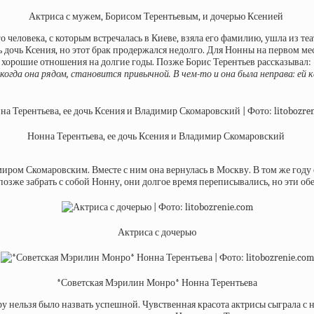
Актриса с мужем, Борисом Терентьевым, и дочерью Ксенией
 человека, с которым встречалась в Киеве, взяла его фамилию, ушла из теа
 дочь Ксения, но этот брак продержался недолго. Для Нонны на первом мес
ть хорошие отношения на долгие годы. Позже Борис Терентьев рассказывал: 
гда она рядом, становится привычной. В чем-то и она была неправа: ей каз
Нонна Терентьева, ее дочь Ксения и Владимир Скомаровский
имиром Скомаровским. Вместе с ним она вернулась в Москву. В том же году
зже забрать с собой Нонну, они долгое время переписывались, но эти об
Актриса с дочерью
*Советская Мэрилин Монро* Нонна Терентьева
еру нельзя было назвать успешной. Чувственная красота актрисы сыграла 