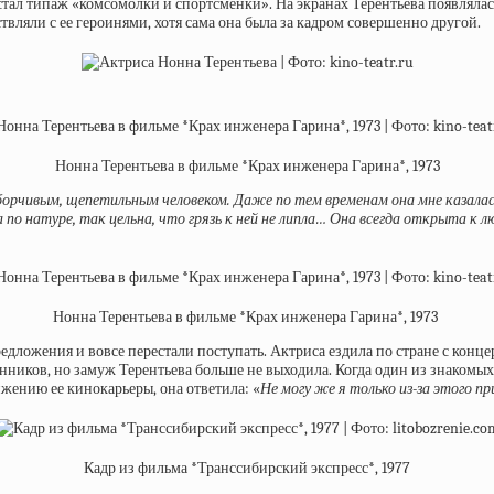
ым стал типаж «комсомолки и спортсменки». На экранах Терентьева появлял
твляли с ее героинями, хотя сама она была за кадром совершенно другой.
Нонна Терентьева в фильме *Крах инженера Гарина*, 1973
борчивым, щепетильным человеком. Даже по тем временам она мне казалас
 по натуре, так цельна, что грязь к ней не липла… Она всегда открыта к
Нонна Терентьева в фильме *Крах инженера Гарина*, 1973
предложения и вовсе перестали поступать. Актриса ездила по стране с конц
ников, но замуж Терентьева больше не выходила. Когда один из знакомых 
жению ее кинокарьеры, она ответила: «
Не могу же я только из-за этого п
Кадр из фильма *Транссибирский экспресс*, 1977