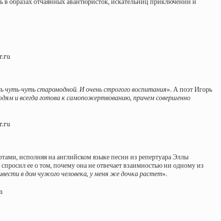
ась в образах отчаянных авантюристок, искательниц приключений и
ь чуть-чуть старомодной. И очень строгого воспитания
». А поэт Игорь
 людям и всегда готова к самопожертвованию, причем совершенно
ертами, исполняя на английском языке песни из репертуара Эллы
спросил ее о том, почему она не отвечает взаимностью ни одному из
ривести в дом чужого человека, у меня же дочка растет
».