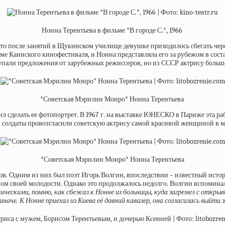
Нонна Терентьева в фильме *В городе С.*, 1966
что после занятий в Щукинском училище девушке приходилось сбегать чер
 Каннского кинофестиваля, и Нонна представляла его за рубежом в составе
тупали предложения от зарубежных режиссеров, но из СССР актрису больш
*Советская Мэрилин Монро* Нонна Терентьева
сделать ее фотопортрет. В 1967 г. на выставке ЮНЕСКО в Париже эта раб
, и солдаты провозгласили советскую актрису самой красивой женщиной в м
*Советская Мэрилин Монро* Нонна Терентьева
ов. Одним из них был поэт Игорь Волгин, впоследствии – известный истор
ом своей молодости. Однако это продолжалось недолго. Волгин вспоминал
скими, помню, как сбежал к Нонне из больницы, куда загремел с открывше
 иначе. К Нонне приехал из Киева её давний кавалер, она согласилась выйти 