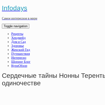
Infodays
Самое интересное в мире
Toggle navigation
Рецепты
Хендмейд
Дом и Сад
Здоровье
Женский Гид
Путешествия
Интересно
Шопинг Блог
КупиОбзор
Сердечные тайны Нонны Теренть
одиночестве