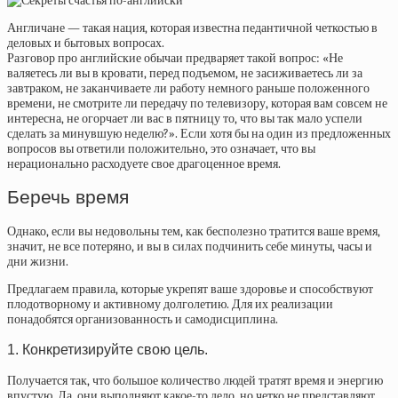
Англичане — такая нация, которая известна педантичной четкостью в
деловых и бытовых вопросах.
Разговор про английские обычаи предваряет такой вопрос: «Не
валяетесь ли вы в кровати, перед подъемом, не засиживаетесь ли за
завтраком, не заканчиваете ли работу немного раньше положенного
времени, не смотрите ли передачу по телевизору, которая вам совсем не
интересна, не огорчает ли вас в пятницу то, что вы так мало успели
сделать за минувшую неделю?». Если хотя бы на один из предложенных
вопросов вы ответили положительно, это означает, что вы
нерационально расходуете свое драгоценное время.
Беречь время
Однако, если вы недовольны тем, как бесполезно тратится ваше время,
значит, не все потеряно, и вы в силах подчинить себе минуты, часы и
дни жизни.
Предлагаем правила, которые укрепят ваше здоровье и способствуют
плодотворному и активному долголетию. Для их реализации
понадобятся организованность и
самодисциплина.
1. Конкретизируйте свою
цель.
Получается так, что большое количество людей тратят время и энергию
впустую. Да, они выполняют какое-то дело, но четко не представляют