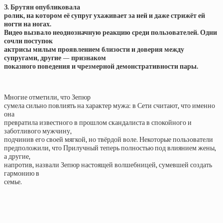
З. Брутян опубликовала
ролик, на котором её супруг ухаживает за ней и даже стрижёт ей
ногти на ногах.
Видео вызвало неоднозначную реакцию среди пользователей. Одни
сочли поступок
актрисы милым проявлением близости и доверия между
супругами, другие — признаком
показного поведения и чрезмерной демонстративности пары.
Многие отметили, что Зепюр
сумела сильно повлиять на характер мужа: в Сети считают, что именно
она
превратила известного в прошлом скандалиста в спокойного и
заботливого мужчину,
подчинив его своей мягкой, но твёрдой воле. Некоторые пользователи
предположили, что Прилучный теперь полностью под влиянием жены,
а другие,
напротив, назвали Зепюр настоящей волшебницей, сумевшей создать
гармонию в
семье.