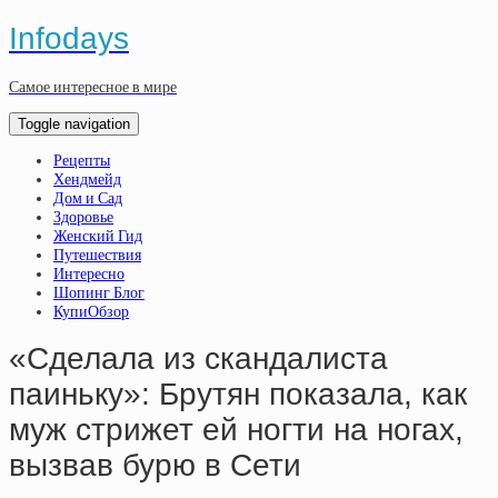
Infodays
Самое интересное в мире
Toggle navigation
Рецепты
Хендмейд
Дом и Сад
Здоровье
Женский Гид
Путешествия
Интересно
Шопинг Блог
КупиОбзор
«Сделала из скандалиста
паиньку»: Брутян показала, как
муж стрижет ей ногти на ногах,
вызвав бурю в Сети