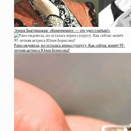
Элинa Быcтpицкaя: «Кoмпpoмиcc — этo удeл cлaбыx!»
Рано овдовела, но осталась верна супругу. Как сейчас живёт 97-
летняя актриса Юлия Борисова?