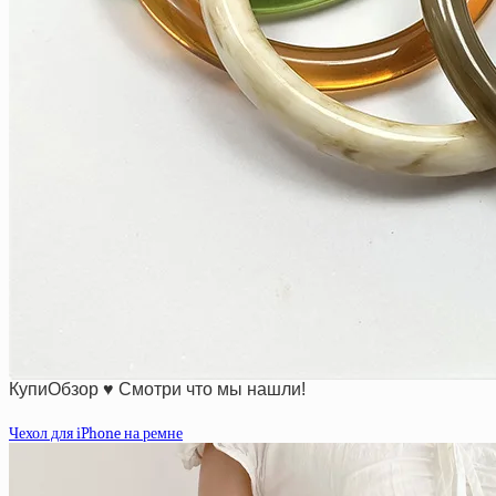
КупиОбзор ♥ Смотри что мы нашли!
Чехол для iPhone на ремне