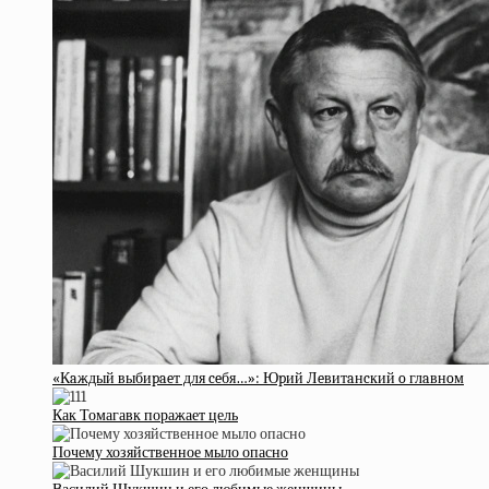
«Кaждый выбиpaeт для ceбя…»: Юpий Лeвитaнcкий o глaвнoм
Как Томагавк поражает цель
Почему хозяйственное мыло опасно