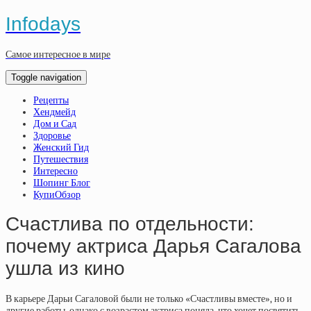
Infodays
Самое интересное в мире
Toggle navigation
Рецепты
Хендмейд
Дом и Сад
Здоровье
Женский Гид
Путешествия
Интересно
Шопинг Блог
КупиОбзор
Счастлива по отдельности:
почему актриса Дарья Сагалова
ушла из кино
В карьере Дарьи Сагаловой были не только «Счастливы вместе», но и
другие работы, однако с возрастом актриса поняла, что хочет посвятить