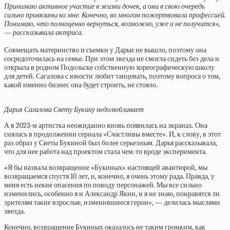
Принимаю активное участие в жизни дочек, а они в свою очередь
сильно привязаны ко мне. Конечно, во многом пожертвовала профессией.
Понимаю, что полноценно вернуться, возможно, уже и не получится»,
— рассказывала актриса.
Совмещать материнство и съемки у Дарьи не вышло, поэтому она
сосредоточилась на семье. При этом звезда не смогла сидеть без дела и
открыла в родном Подольске собственную хореографическую школу
для детей. Сагалова с юности любит танцевать, поэтому вопроса о том,
какой именно бизнес она будет строить, не стояло.
Дарья Сагалова Свету Букину недолюбливает
А в 2023-м артистка неожиданно вновь появилась на экранах. Она
снялась в продолжении сериала «Счастливы вместе». И, к слову, в этот
раз образ у Светы Букиной был более серьезным. Дарья рассказывала,
что для нее работа над проектом стала чем-то вроде эксперимента.
«Я бы назвала возвращение «Букиных» настоящей авантюрой, мы
возвращаемся спустя 10 лет, и, конечно, я очень этому рада. Правда, у
меня есть некие опасения по поводу персонажей. Мы все сильно
изменились, особенно я и Александр Якин, и я не знаю, понравятся ли
зрителям такие взрослые, изменившиеся герои», — делилась мыслями
звезда.
Конечно, возвращение Букиных оказалось не таким громким, как