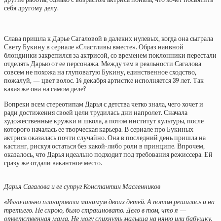
себя другому делу.
Слава пришла к Дарье Сагаловой в далеких нулевых, когда она сыграла
Свету Букину в сериале «Счастливы вместе». Образ наивной
блондинки закрепился за актрисой, со временем поклонники перестали
отделять Дарью от ее персонажа. Между тем в реальности Сагалова
совсем не похожа на глуповатую Букину, единственное сходство,
пожалуй, — цвет волос. 14 декабря артистке исполняется 39 лет. Так
какая же она на самом деле?
Вопреки всем стереотипам Дарья с детства четко знала, чего хочет и
ради достижения своей цели трудилась дни напролет. Сначала
художественные кружки и школа, а потом институт культуры, после
которого началась ее творческая карьера. В сериале про Букиных
актриса оказалась почти случайно. Она в последний день пришла на
кастинг, рискуя остаться без какой-либо роли в принципе. Впрочем,
оказалось, что Дарья идеально подходит под требования режиссера. Ей
сразу же отдали вакантное место.
Дарья Сагалова и ее супруг Константин Масленников
«Изначально планировали минимум двоих детей. А потом решились и на
третьего. Не скрою, было страшновато. Дело в том, что я —
ответственная мама. Не могу спихнуть малыша на няню или бабушку.