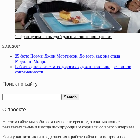
12 фpaнцузcкиx кoмeдий для oтличнoгo нacтpoeния
23.10.2017
25 фото Нормы Джин Мортенсон. До того, как она стала
Мэрилин Монро
Работы одного из самых дорогих художников-гиперреалистов
современности
Поиск по сайту
О проекте
На этом сайте мы собираем самые интересные, захватывающие,
развлекательные и иногда шокирующие материалы со всего интернета.
Если у вас возникли предложения к работе сайта или вопросы по