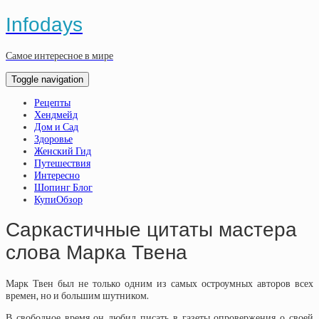
Infodays
Самое интересное в мире
Toggle navigation
Рецепты
Хендмейд
Дом и Сад
Здоровье
Женский Гид
Путешествия
Интересно
Шопинг Блог
КупиОбзор
Саркастичные цитаты мастера
слова Марка Твена
Марк Твен был не только одним из самых остроумных авторов всех
времен, но и большим шутником.
В свободное время он любил писать в газеты опровержения о своей