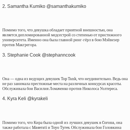
2. Samantha Kumiko @samanthakumiko
Помимо того, что девушка обладает приятной внешностью, она
является дипломированной медсестрой со степенью от пристижного
университета. Именно она была главной ринг-гёрл в бою Мэйвезер
против Макгрегора.
3. Stephanie Cook @stephanncook
Она — одна из ведущих девушек Top Tank, что неудивительно. Ведь она
не раз занимала престижные места на различных конкурсах красоты.
Обслуживала бои Василия Ломаченко против Николоса Уолтереса.
4. Kyra Keli @kyrakeli
Помимо того, что Кира была одной из лучших девушек в Corona, она
также работала с Maserati и Toyo Tyres. Обслуживала бои Головкина