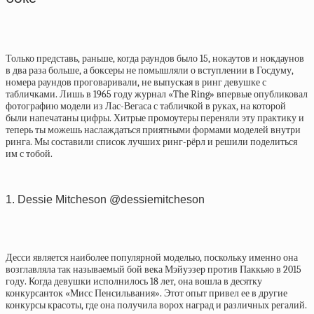
Только представь, раньше, когда раундов было 15, нокаутов и нокдаунов
в два раза больше, а боксеры не помышляли о вступлении в Госдуму,
номера раундов проговаривали, не выпуская в ринг девушке с
табличками. Лишь в 1965 году журнал «The Ring» впервые опубликовал
фотографию модели из Лас-Вегаса с табличкой в руках, на которой
были напечатаны цифры. Хитрые промоутеры переняли эту практику и
теперь ты можешь наслаждаться приятными формами моделей внутри
ринга. Мы составили список лучших ринг-рёрл и решили поделиться
им с тобой.
1. Dessie Mitcheson @dessiemitcheson
Десси является наиболее популярной моделью, поскольку именно она
возглавляла так называемый бой века Мэйуэзер против Паккьяо в 2015
году. Когда девушки исполнилось 18 лет, она вошла в десятку
конкурсанток «Мисс Пенсильвания». Этот опыт привел ее в другие
конкурсы красоты, где она получила ворох наград и различных регалий.