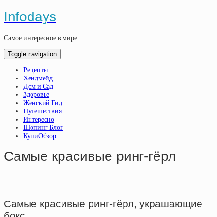
Infodays
Самое интересное в мире
Toggle navigation
Рецепты
Хендмейд
Дом и Сад
Здоровье
Женский Гид
Путешествия
Интересно
Шопинг Блог
КупиОбзор
Самые красивые ринг-гёрл
Самые красивые ринг-гёрл, украшающие
бокс