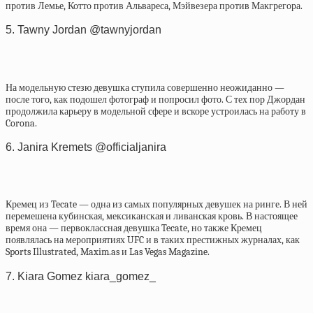
против Лемье, Котто против Альвареса, Мэйвезера против Макгрегора.
5. Tawny Jordan @tawnyjordan
На модельную стезю девушка ступила совершенно неожиданно —
после того, как подошел фотограф и попросил фото. С тех пор Джордан
продолжила карьеру в модельной сфере и вскоре устроилась на работу в
Corona.
6. Janira Kremets @officialjanira
Кремец из Tecate — одна из самых популярных девушек на ринге. В ней
перемешена кубинская, мексиканская и ливанская кровь. В настоящее
время она — первоклассная девушка Tecate, но также Кремец
появлялась на мероприятиях UFC и в таких престижных журналах, как
Sports Illustrated, Maxim.as и Las Vegas Magazine.
7. Kiara Gomez kiara_gomez_