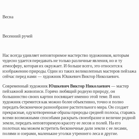
Весна
Весенний ручей
Нас всегда удивляет неповторимое мастерство художников, которым
чудесно удается передавать не только различные явления, но и ту
атмосферу, которая их окружает. И больше всего, это относится к
изображению природы. Один из таких великолепных мастеров пейзажа
сейчас перед нами — художник Юшкевич Виктор Николаевич.
Современный художник
Юшкевич Виктор Николаевич
— мастер
пейзажной живописи. Горячо любящий родную природу, он
большинство своих картин посвящает именно этой теме. В них
художник стремится как можно более объективно, точно и полно
передать бесконечное разнообразие растительного мира. Он создает
прекрасные, одухотворенные образы природы средней полосы, стараясь
всеми возможными способами раскрыть своеобразие и величие родной
земли, передать неповторимую красоту ее лесов и полей. На его
полотнах мы можем встретить бесконечные дали земли с ее лесами,
полями и озерами, маленькие уголки утреннего леса и другие.