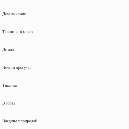
Дом на камне
Тропинка к морю
Лиман
Ночная прогулка
Тишина
В горах
Наедине с природой