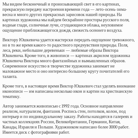
Мы видим бесконечный и пронизывающий свет в его картинах,
прекрасную передачу настроения времени года — лето-осень-зима-
весна и много других прекрасных зарисовок нашей природы. На
картинах художника мы найдем бескрайние просторы русского поля,
водные глади, солнечные лучи, сгущающиеся облака, неуловимое
ощущение приближающегося дождя, свежесть осеннего воздуха.
Виктору Юшкевича удается мастерски передать ощущение тревожного,
но в то же время какого-то радостного предчувствия природы. Поля,
леса, реки, небольшие деревеньки — любимые образы Виктора
Юшкевича. Кроме того, в живописи — картинах акрилом художника
Юшкевича Виктора много фантазийных и вымышленных образов.
Современное искусство в творчестве художника занимает не
маловажное место и оно интересно большому кругу почитателей его
таланта.
Кроме того, в настоящее время Виктор Юшкевич стал уделять внимание
иконописи — им написаны несколько икон и картин на христианскую
тематику.
Автор занимается живописью с 1992 года. Основное направление
реализм, натурализм, фантазия. Роспись стен, потолков, колон, под
интерьер и по индивидуальному заказу. Работы находятся в галереях и
частных коллекциях России, Великобритании, Германии, Китая,
Канады, Израиля и Польши. Художником написано более 3000 работ.
Имеется диск с фотографиями работ.