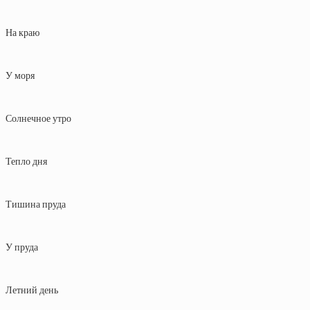
На краю
У моря
Солнечное утро
Тепло дня
Тишина пруда
У пруда
Летний день