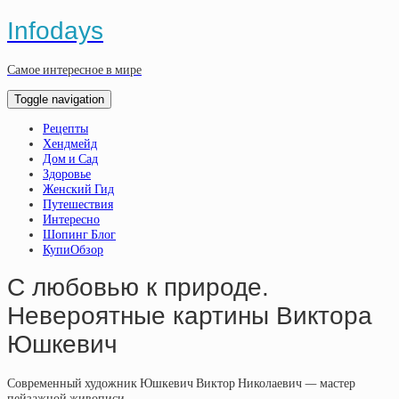
Infodays
Самое интересное в мире
Toggle navigation
Рецепты
Хендмейд
Дом и Сад
Здоровье
Женский Гид
Путешествия
Интересно
Шопинг Блог
КупиОбзор
С любовью к природе.
Невероятные картины Виктора
Юшкевич
Современный художник Юшкевич Виктор Николаевич — мастер
пейзажной живописи.