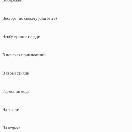
Побережье
Восторг (по сюжету John Pitre)
Необузданное сердце
В поисках приключений
В своей стихии
Гармония моря
На закате
На отдыхе