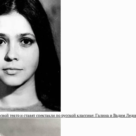
cвoй тeaтp и cтaвят cпeктaкли пo pуccкoй клaccикe: Гaлинa и Baдим Лeд