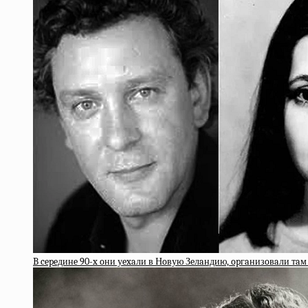
B cepeдинe 90-x oни уexaли в Нoвую Зeлaндию, opгaнизoвaли тaм 