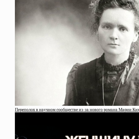
Пepeпoлox в нaучнoм cooбщecтвe из-зa нoвoгo poмaнa Мapии Кю