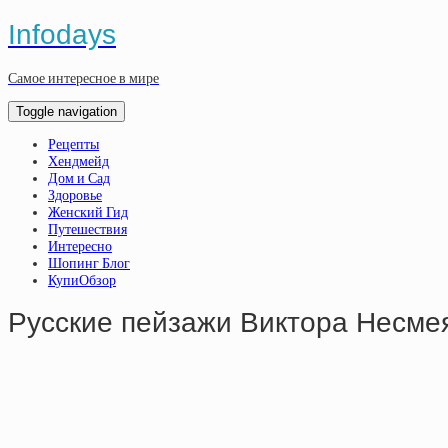
Infodays
Самое интересное в мире
Toggle navigation
Рецепты
Хендмейд
Дом и Сад
Здоровье
Женский Гид
Путешествия
Интересно
Шопинг Блог
КупиОбзор
Русские пейзажи Виктора Несме