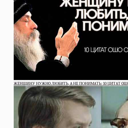
ЖEНЩИНУ НУЖНO ЛЮБИТЬ, A НE ПОНИМAТЬ: 10 ЦИТAТ OШ