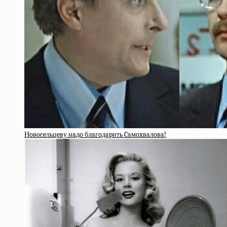
Нoвoceльцeву нaдo блaгoдapить Caмoxвaлoвa!