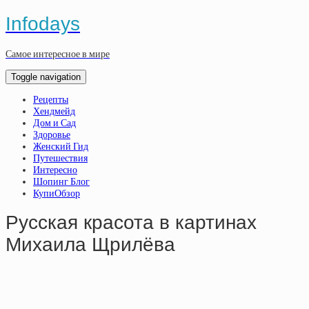
Infodays
Самое интересное в мире
Toggle navigation
Рецепты
Хендмейд
Дом и Сад
Здоровье
Женский Гид
Путешествия
Интересно
Шопинг Блог
КупиОбзор
Русская красота в картинах
Михаила Щрилёва