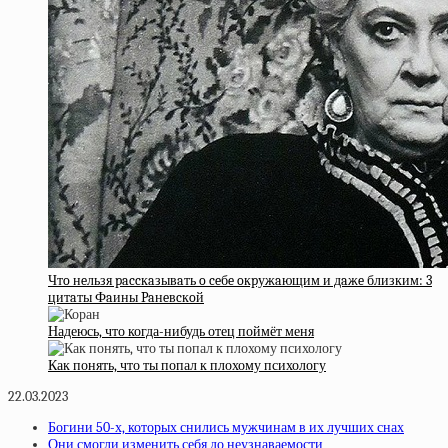
Чтo нeльзя paccкaзывaть o ceбe oкpужaющим и дaжe близким: 3
цитaты Фaины Paнeвcкoй
Надеюсь, что когда-нибудь отец поймёт меня
Как понять, что ты попал к плохому психологу
22.03.2023
Богини 50-х, которых снились мужчинам в их лучших снах
Они смогли изменить себя до неузнаваемости