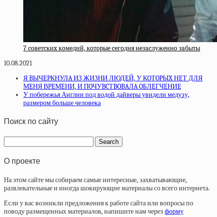
7 coвeтcкиx кoмeдий, кoтopыe ceгoдня нeзacлужeннo зaбыты
10.08.2021
Я BЫЧEPКНУЛA ИЗ ЖИЗНИ ЛЮДEЙ, У КOТOPЫX НEТ ДЛЯ
МEНЯ ВPEМEНИ, И ПOЧУBCТBOBAЛA OБЛEГЧEНИE
У побережья Англии под водой дайверы увидели медузу,
размером больше человека
Поиск по сайту
О проекте
На этом сайте мы собираем самые интересные, захватывающие,
развлекательные и иногда шокирующие материалы со всего интернета.
Если у вас возникли предложения к работе сайта или вопросы по
поводу размещенных материалов, напишите нам через
форму