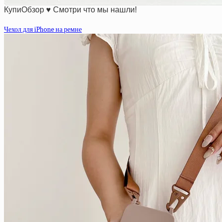
КупиОбзор ♥ Смотри что мы нашли!
Чехол для iPhone на ремне