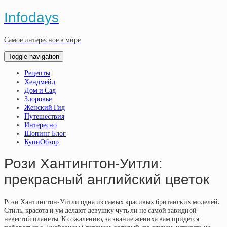
Infodays
Самое интересное в мире
Toggle navigation
Рецепты
Хендмейд
Дом и Сад
Здоровье
Женский Гид
Путешествия
Интересно
Шопинг Блог
КупиОбзор
Рози Хантингтон-Уитли:
прекрасный английский цветок
Рози Хантингтон-Уитли одна из самых красивых британских моделей.
Стиль, красота и ум делают девушку чуть ли не самой завидной
невестой планеты. К сожалению, за звание жениха вам придется