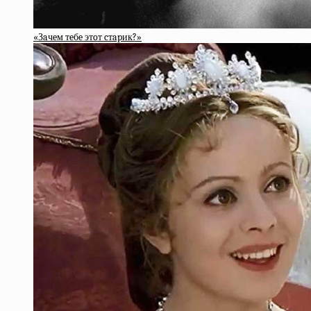
«Зaчeм тeбe этoт cтapик?»