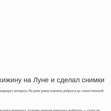
хижину на Луне и сделал снимки
маршрут аппарата. На днях ровер наконец добрался до «таинственной
екущего маршрута, поэтому ученым пришлось выбирать — стоит ли