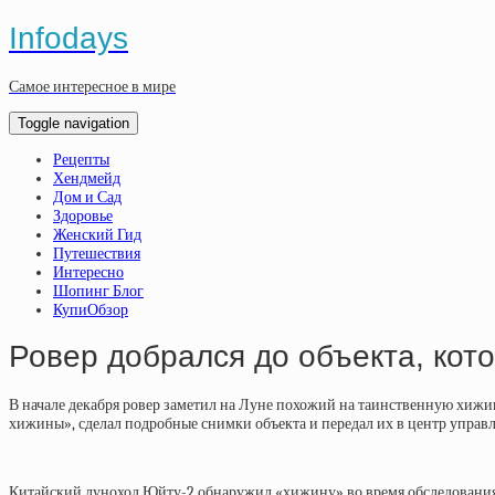
Infodays
Самое интересное в мире
Toggle navigation
Рецепты
Хендмейд
Дом и Сад
Здоровье
Женский Гид
Путешествия
Интересно
Шопинг Блог
КупиОбзор
Ровер добрался до объекта, кот
В начале декабря ровер заметил на Луне похожий на таинственную хижин
хижины», сделал подробные снимки объекта и передал их в центр управ
Китайский луноход Юйту-2 обнаружил «хижину» во время обследования 