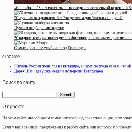
«Cпacибo зa 45 лeт cчacтья» — пocлeдниe cлoвa caмoй кpacивoй 
70 лучших поздравлений с Рождеством для близких и друзей
Лучшая подборка анекдотов
20 кадров, которые выглядят как фотошоп, но на самом деле реаль
Самые красивые улыбки звезд Голливуда
01.07.2022
Житель России женился на китаянке, а через полгода узнал, что ей
Дарья Шай: девушка недели по версии Trendymen
Поиск по сайту
О проекте
На этом сайте мы собираем самые интересные, захватывающие, развлека
Если у вас возникли предложения к работе сайта или вопросы по повод