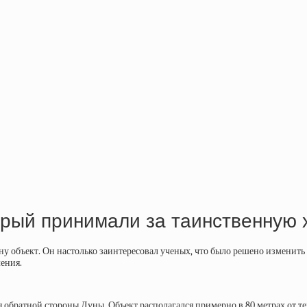
орый принимали за таинственную 
у объект. Он настолько заинтересовал ученых, что было решено изменить 
ления.
обратной стороны Луны. Объект располагался примерно в 80 метрах от т