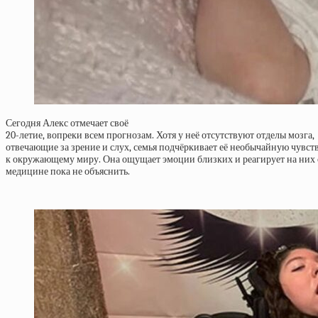
Сегодня Алекс отмечает своё
20-летие, вопреки всем прогнозам. Хотя у неё отсутствуют отделы мозга,
отвечающие за зрение и слух, семья подчёркивает её необычайную чувст
к окружающему миру. Она ощущает эмоции близких и реагирует на них 
медицине пока не объяснить.