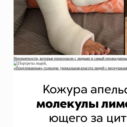
Неприятности, которые произошли с людьми в самый неожиданны
«Поцелованные» солнцем: уникальная красота людей с веснушка