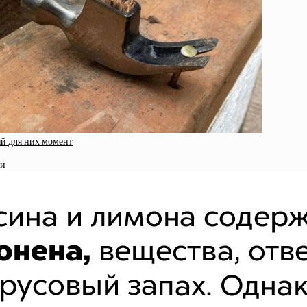
й для них момент
ми