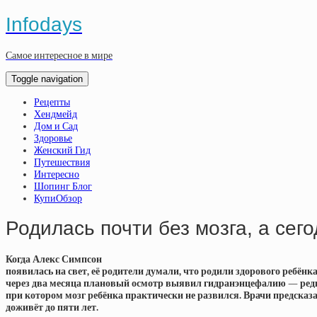
Infodays
Самое интересное в мире
Toggle navigation
Рецепты
Хендмейд
Дом и Сад
Здоровье
Женский Гид
Путешествия
Интересно
Шопинг Блог
КупиОбзор
Родилась почти без мозга, а сег
Когда Алекс Симпсон
появилась на свет, её родители думали, что родили здорового ребёнк
через два месяца плановый осмотр выявил гидранэнцефалию — редк
при котором мозг ребёнка практически не развился. Врачи предсказа
доживёт до пяти лет.