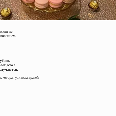
жизни не
твованием.
лубины
ех, кто с
 случаются.
я, которая удивила врачей