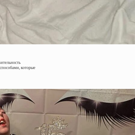
вительность
способами, которые