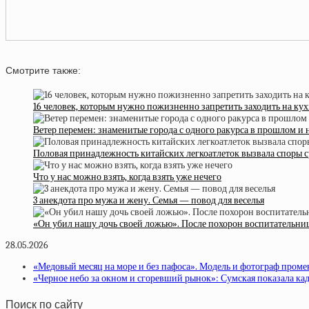
Смотрите также:
16 человек, которым нужно пожизненно запретить заходить на ку
Ветер перемен: знаменитые города с одного ракурса в прошлом и
Половая принадлежность китайских легкоатлеток вызвала споры 
Что у нас можно взять, когда взять уже нечего
3 анекдота про мужа и жену. Семья — повод для веселья
«Он убил нашу дочь своей ложью». После похорон воспитательница
28.05.2026
«Медовый месяц на море и без пафоса». Модель и фотограф пром
«Черное небо за окном и сгоревший рынок»: Сумская показала кад
Поиск по сайту