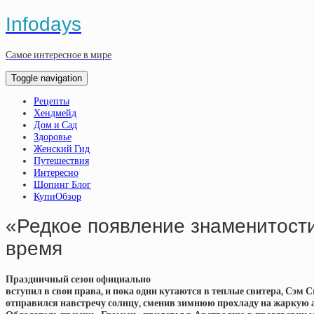
Infodays
Самое интересное в мире
Toggle navigation
Рецепты
Хендмейд
Дом и Сад
Здоровье
Женский Гид
Путешествия
Интересно
Шопинг Блог
КупиОбзор
«Редкое появление знаменитости
время
Праздничный сезон официально
вступил в свои права, и пока одни кутаются в теплые свитера, Сэм 
отправился навстречу солнцу, сменив зимнюю прохладу на жаркую 