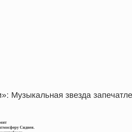
»: Музыкальная звезда запечатл
Смит
атмосферу Сиднея.