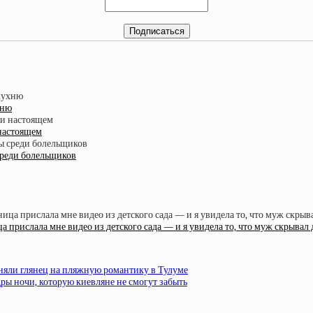
хню
 настоящем
среди болельщиков
 прислала мне видео из детского сада — и я увидела то, что муж скрывал 
еняли глянец на пляжную романтику в Тулуме
ры ночи, которую киевляне не смогут забыть