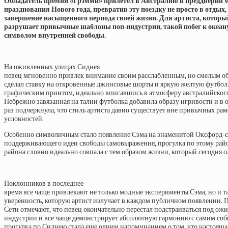
Обладатель премии «Грэмми» прилетел в Австралию в преддверии 
празднования Нового года, превратив эту поездку не просто в отдых, 
завершение насыщенного периода своей жизни. Для артиста, которы
разрушает привычные шаблоны поп-индустрии, такой побег к океан
символом внутренней свободы.
На оживленных улицах Сиднея
певец мгновенно привлек внимание своим расслабленным, но смелым о
сделал ставку на откровенные джинсовые шорты и яркую желтую футбол
графическим принтом, идеально вписавшись в атмосферу австралийского
Небрежно завязанная на талии футболка добавила образу игривости и в 
раз подчеркнула, что стиль артиста давно существует вне привычных рам
условностей.
Особенно символичным стало появление Сэма на знаменитой Оксфорд-стр
поддерживающего идеи свободы самовыражения, прогулка по этому райо
района словно идеально совпала с тем образом жизни, который сегодня о
Поклонников в последнее
время все чаще привлекают не только модные эксперименты Сэма, но и т
уверенность, которую артист излучает в каждом публичном появлении. 
Сети отмечают, что певец окончательно перестал подстраиваться под ож
индустрии и все чаще демонстрирует абсолютную гармонию с самим соб
прогулка по Сиднею стала еще одним напоминанием о том, что настояща