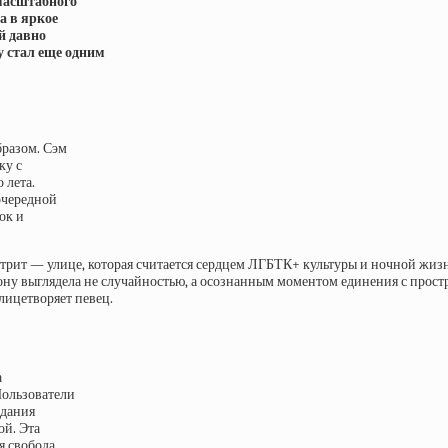
масштабного
а в яркое
й давно
у стал еще одним
бразом. Сэм
ку с
 лета.
очередной
ок и
ит — улице, которая считается сердцем ЛГБТК+ культуры и ночной жизни
ну выглядела не случайностью, а осознанным моментом единения с прост
лицетворяет певец.
а
Пользователи
идания
ой. Эта
я свобода