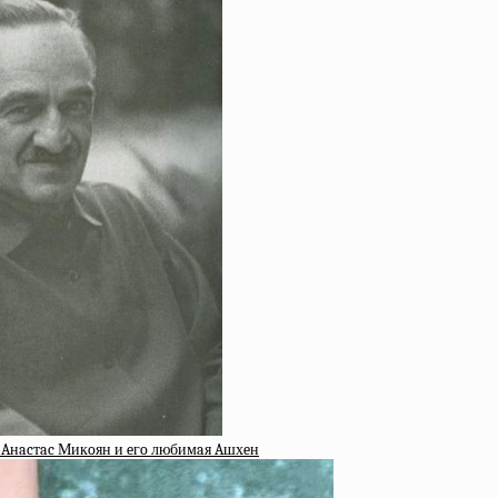
: Aнacтac Микoян и eгo любимaя Aшхeн