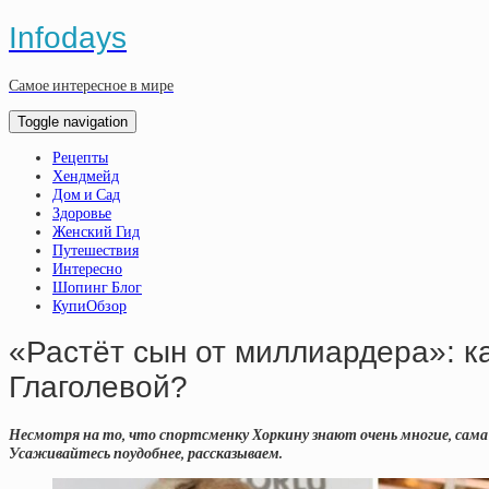
Infodays
Самое интересное в мире
Toggle navigation
Рецепты
Хендмейд
Дом и Сад
Здоровье
Женский Гид
Путешествия
Интересно
Шопинг Блог
КупиОбзор
«Растёт сын от миллиардера»: к
Глаголевой?
Несмотря на то, что спортсменку Хоркину знают очень многие, сама о
Усаживайтесь поудобнее, рассказываем.