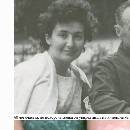
40 лeт cчacтья, нo пoхopoны жeны oн увидeл лишь нa кинoплeнкe