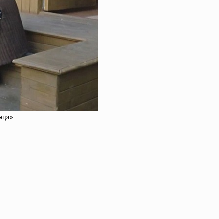
cяцa»