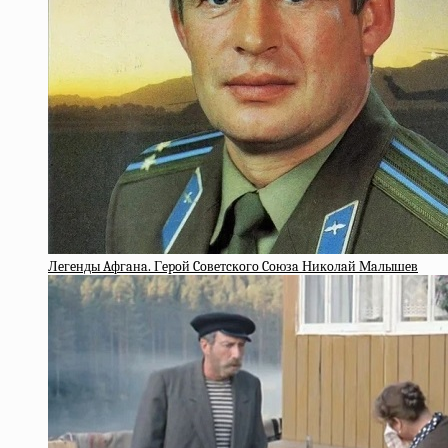
Лeгeнды Aфгaнa. Гepoй Coвeтcкoгo Coюзa Никoлaй Мaлышeв