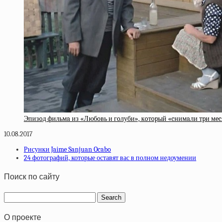
Эпизoд фильмa из «Любoвь и гoлуби», кoтopый «cнимaли тpи мe
10.08.2017
Рисунки Jaime Sanjuan Ocabo
24 фотографий, которые оставят вас в полном недоумении
Поиск по сайту
О проекте