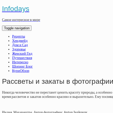
Infodays
Самое интересное в мире
Toggle navigation
Рецепты
Хендмейд
Дом и Сад
Здоровье
Женский Гид
Путешествия
Интересно
Шопинг Блог
КупиОбзор
Рассветы и закаты в фотографи
Никогда человечество не перестанет ценить красоту природы, а особенн
время рассветов и закатов особенно красиво и выразительно. Ему посвя
Индия, Махараштра. Автор фотографии: Anton Jankovoy