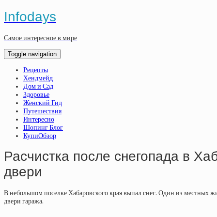
Infodays
Самое интересное в мире
Toggle navigation
Рецепты
Хендмейд
Дом и Сад
Здоровье
Женский Гид
Путешествия
Интересно
Шопинг Блог
КупиОбзор
Расчистка после снегопада в Ха
двери
В небольшом поселке Хабаровского края выпал снег. Один из местных жит
двери гаража.