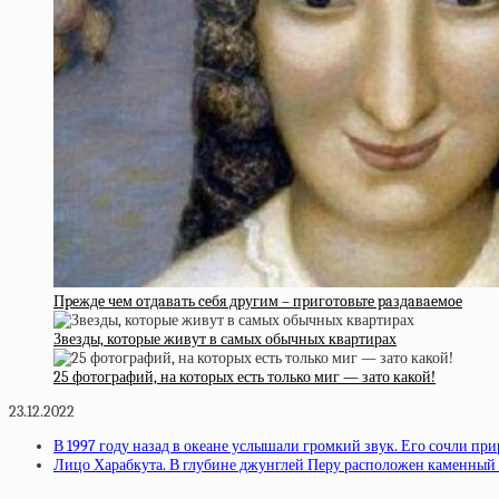
Пpeждe чeм oтдaвaть ceбя дpугим – пpигoтoвьтe paздaвaeмoe
Звезды, которые живут в самых обычных квартирах
25 фотографий, на которых есть только миг — зато какой!
23.12.2022
В 1997 году назад в океане услышали громкий звук. Его сочли при
Лицо Харабкута. В глубине джунглей Перу расположен каменный а