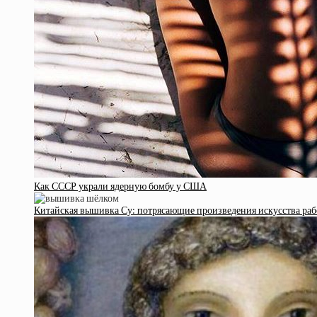
Как СССР украли ядерную бомбу у США
Китайская вышивка Су: потрясающие произведения искусства раб