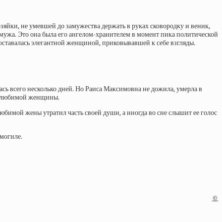
зяйки, не умевшей до замужества держать в руках сковородку и веник,
 мужа. Это она была его ангелом-хранителем в момент пика политической
ставалась элегантной женщиной, приковывавшей к себе взгляды.
сь всего несколько дней. Но Раиса Максимовна не дожила, умерла в
ть любимой женщины.
юбимой жены утратил часть своей души, а иногда во сне слышит ее голос
 могиле.
©