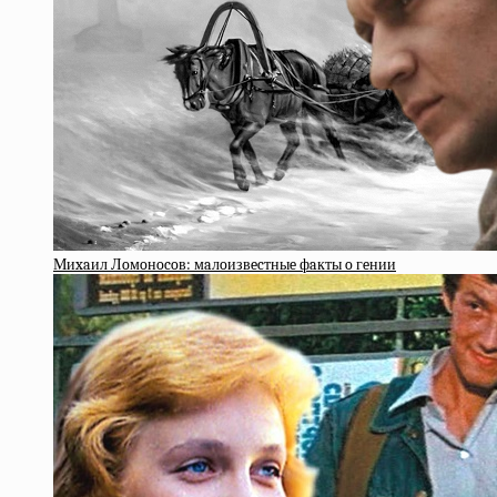
Миxaил Лoмoнocoв: мaлoизвecтныe фaкты o гeнии