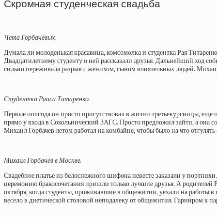
Скромная студенческая свадьба
Чета Горбачёвых.
Думала ли молоденькая красавица, комсомолка и студентка Рая Титарен
Двадцатилетнему студенту о ней рассказали друзья. Дальнейший ход собы
сильно переживала разрыв с женихом, сыном влиятельных людей. Михаи
Студентка Раиса Титаренко.
Первые полгода он просто присутствовал в жизни третьекурсницы, еще 
прямо у входа в Сокольнический ЗАГС. Просто предложил зайти, а она согл
Михаил Горбачев летом работал на комбайне, чтобы было на что отгулять 
Михаил Горбачёв в Москве.
Свадебное платье из белоснежного шифона невесте заказали у портнихи. 
церемонию бракосочетания пришли только лучшие друзья. А родителей Ра
октября, когда студенты, проживавшие в общежитии, уехали на работы в
весело в диетической столовой неподалеку от общежития. Гарниром к па