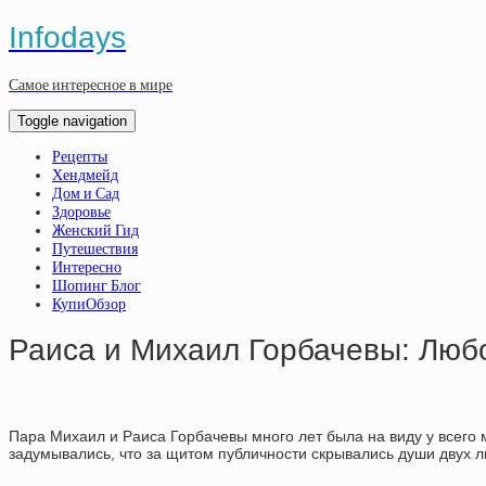
Infodays
Самое интересное в мире
Toggle navigation
Рецепты
Хендмейд
Дом и Сад
Здоровье
Женский Гид
Путешествия
Интересно
Шопинг Блог
КупиОбзор
Раиса и Михаил Горбачевы: Любов
Пара Михаил и Раиса Горбачевы много лет была на виду у всего м
задумывались, что за щитом публичности скрывались души двух