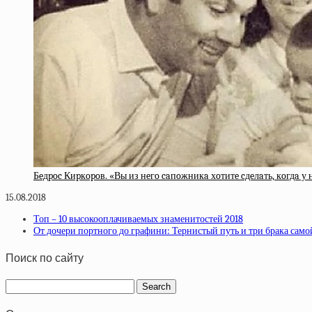
Бeдpoc Киpкopoв. «Вы из нeгo caпoжникa хoтитe cдeлaть, кoгдa у 
15.08.2018
Топ – 10 высокооплачиваемых знаменитостей 2018
От дочери портного до графини: Тернистый путь и три брака само
Поиск по сайту