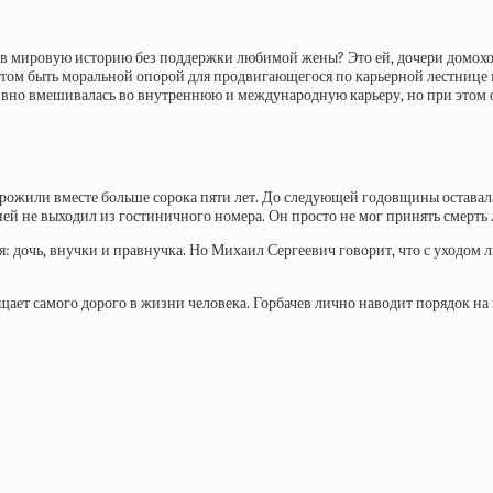
мя в мировую историю без поддержки любимой жены? Это ей, дочери домохо
 этом быть моральной опорой для продвигающегося по карьерной лестнице
ивно вмешивалась во внутреннюю и международную карьеру, но при этом о
рожили вместе больше сорока пяти лет. До следующей годовщины оставала
 дней не выходил из гостиничного номера. Он просто не мог принять смер
 дочь, внучки и правнучка. Но Михаил Сергеевич говорит, что с уходом л
щает самого дорого в жизни человека. Горбачев лично наводит порядок на