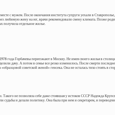
месте с мужем. После окончания института супруги уехали в Ставрополье, 
увез любимую жену на юг, врачи рекомендовали смену климата. Позже род
ых получила отдельное жилье.
1978 года Горбачевы переезжают в Москву. Не имея своего жилья в столиц
елили дачу. А потом в семье все резко изменилось. После смерти последн
 «образцовой советской женой» генсека. Она не осталась тихо стоять в сто
. Такого не позволяла себе даже стоявшая у истоков СССР Надежда Круп
ли судьбы и делали политику. Она была при нем и секретарем, и перевод