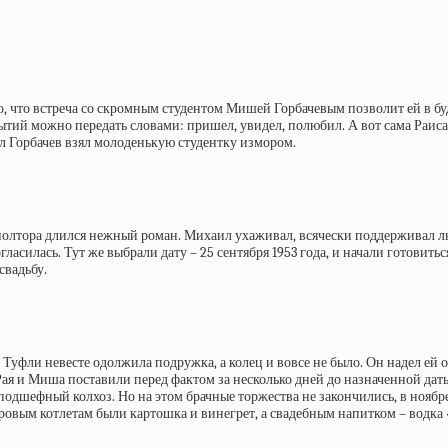
ко, что встреча со скромным студентом Мишей Горбачевым позволит ей в 
тий можно передать словами: пришел, увидел, полюбил. А вот сама Раиса 
л Горбачев взял молоденькую студентку измором.
полтора длился нежный роман. Михаил ухаживал, всячески поддерживал л
асилась. Тут же выбрали дату – 25 сентября 1953 года, и начали готовитьс
свадьбу.
Туфли невесте одолжила подружка, а колец и вовсе не было. Он надел ей о
я и Миша поставили перед фактом за несколько дней до назначенной даты. 
 подшефный колхоз. Но на этом брачные торжества не закончились, в нояб
ровым котлетам были картошка и винегрет, а свадебным напитком – водка