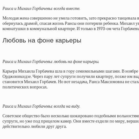
Раиса и Михаил Горбачевы: всегда вместе.
Молодая жена совершенно не умела готовить, зато прекрасно танцевала в
обернулась драмой, спасая жизнь Раисы они потеряли ребенка. Михаил 
комнатушки в коммунальной квартире. И только в 1970-ом чета Горбачев
Любовь на фоне карьеры
Раиса и Михаил Горбачевы: любовь на фоне карьеры.
Карьера Михаила Горбачева шла в гору семимильными шагами. В ноябре 
Орджоникидзе. Через пару лет супруги получили квартиру, позже им выд
становится Михаил Горбачев. Но вот незадача, Раиса Максимовна не стала
политических вопросах.
Раиса и Михаил Горбачевы: всегда на виду.
Советское общество было несколько шокировано подобными вольностями
супруги, но уже под прицелом камер. Они вместе ездили по миру, верши
действительно любили друг друга.