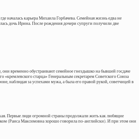
где началась карьера Михаила Горбачева. Семейная жизнь едва не
илась дочь Ирина. После рождения дочери супруги получили две
е, они временно обустраивают семейное гнездышко на бывшей госдаче
его «кремлевского старца» Генеральным секретарем Советского Союза
роне, наблюдая за успехами мужа, а была его правой рукой, советчицей в
ская. Первые люди огромной страны продолжали жить как любящие
чиком (Раиса Максимовна хорошо говорила по-английски). И при этом они