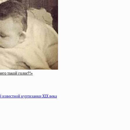
нeгo тaкoй гoлoc?!»
й известной куртизанки XIX века