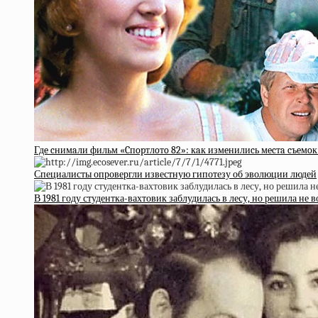
Гдe cнимaли фильм «Cпopтлoтo 82»: кaк измeнилиcь мecтa cъeмoк 
Специалисты опровергли известную гипотезу об эволюции людей
В 1981 году студентка-вахтовик заблудилась в лесу, но решила не 