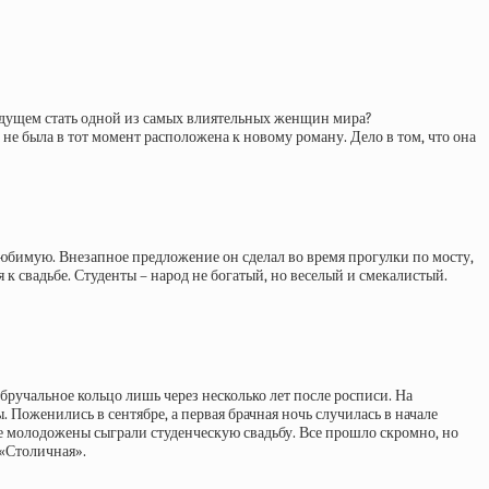
будущем стать одной из самых влиятельных женщин мира?
не была в тот момент расположена к новому роману. Дело в том, что она
юбимую. Внезапное предложение он сделал во время прогулки по мосту,
я к свадьбе. Студенты – народ не богатый, но веселый и смекалистый.
бручальное кольцо лишь через несколько лет после росписи. На
Поженились в сентябре, а первая брачная ночь случилась в начале
ре молодожены сыграли студенческую свадьбу. Все прошло скромно, но
 «Столичная».