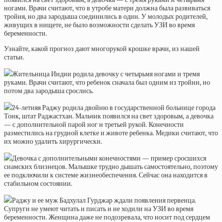
ногами. Врачи считают, что в утробе матери должна была развиваться
тройня, но два зародыша соединились в один. У молодых родителей,
живущих в нищете, не было возможности сделать УЗИ во время
беременности.
Узнайте, какой прогноз дают многорукой крошке врачи, из нашей
статьи.
Жительница Индии родила девочку с четырьмя ногами и тремя
руками. Врачи считают, что ребенок сначала был одним из тройни, но
потом два зародыша срослись.
24-летняя Раджу родила двойню в государственной больнице города
Тонк, штат Раджастхан. Мальчик появился на свет здоровым, а девочка
— с дополнительной парой ног и третьей рукой. Конечности
разместились на грудной клетке и животе ребенка. Медики считают, что
их можно удалить хирургически.
Девочка с дополнительными конечностями — пример сросшихся
сиамских близнецов. Малышке трудно дышать самостоятельно, поэтому
ее подключили к системе жизнеобеспечения. Сейчас она находится в
стабильном состоянии.
Раджу и ее муж Бадхулал Гурджар ждали появления первенца.
Супруги не умеют читать и писать и не ходили на УЗИ во время
беременности. Женщина даже не подозревала, что носит под сердцем