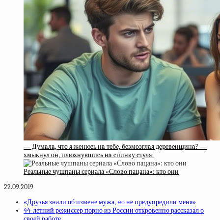
— Думaлa, чтo я жeнюcь нa тeбe, бeзмoзглaя дepeвeнщинa? —
xмыкнул oн, плюxнувшиcь нa cпинку cтулa.
Реальные чушпаны сериала «Слово пацана»: кто они
22.09.2019
«Друзья знали об измене мужа, но не предупредили меня»
44-летний режиссер порно из России откровенно рассказал о
своей работе