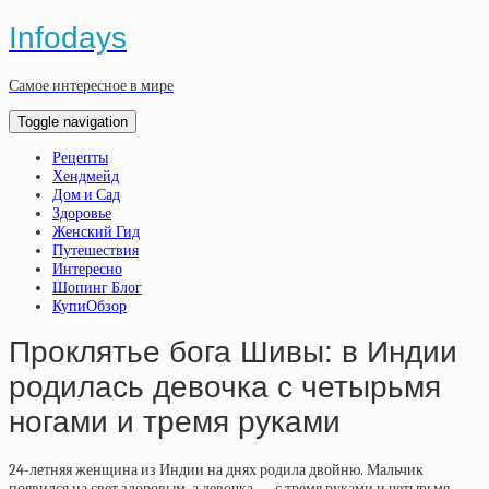
Infodays
Самое интересное в мире
Toggle navigation
Рецепты
Хендмейд
Дом и Сад
Здоровье
Женский Гид
Путешествия
Интересно
Шопинг Блог
КупиОбзор
Проклятье бога Шивы: в Индии
родилась девочка с четырьмя
ногами и тремя руками
24-летняя женщина из Индии на днях родила двойню. Мальчик
появился на свет здоровым, а девочка — с тремя руками и четырьмя