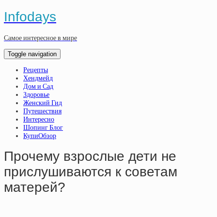
Infodays
Самое интересное в мире
Toggle navigation
Рецепты
Хендмейд
Дом и Сад
Здоровье
Женский Гид
Путешествия
Интересно
Шопинг Блог
КупиОбзор
Прочему взрослые дети не
прислушиваются к советам
матерей?