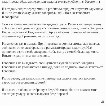
квартире живёшь, а мне деньги нужны, моя возлюбленная беременна.
И вот дочь сидит передо мной, с разбитым сердцем и пустым карманом.
Я ни за что не скажу «а я же говорила», но… Но я же говорила!
Я говорила!
Сын выступил поручителем по кредиту друга. Разве я не говорила ему:
«Не смешивай деньги и дружбу, ты потеряешь и то и другое!» Говорила.
Послушали меня? Нет, конечно. Взрослый самостоятельный человек,
принимающий решения, мы помним, да.
Разумеется, так и вышло. Друг переехал и сменил симку, сын полгода
отбивался от коллекторов, но в результате продал квартиру. Нам
пришлось взять к себе свекровь, чтобы сыну с семьёй было, где жить.
Никто не рад, ни мы, ни свекровь.
Говорила я не вкладывать свои деньги в чужой бизнес? Говорила.
Говорила я не увольняться в никуда, пока не подписан новый контракт?
Говорила.
Раз за разом, раз за разом мне приходится расплачиваться за своих
взрослых ответственных детей.
Я их очень люблю, и не брошу в беде. Но могли бы они оказать мне
ответную услугу, и оказываться в беде пореже?
©