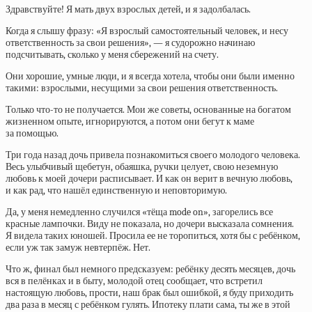
Здравствуйте! Я мать двух взрослых детей, и я задолбалась.
Когда я слышу фразу: «Я взрослый самостоятельный человек, и несу
ответственность за свои решения», — я судорожно начинаю
подсчитывать, сколько у меня сбережений на счету.
Они хорошие, умные люди, и я всегда хотела, чтобы они были именно
такими: взрослыми, несущими за свои решения ответственность.
Только что-то не получается. Мои же советы, основанные на богатом
жизненном опыте, игнорируются, а потом они бегут к маме
за помощью.
Три года назад дочь привела познакомиться своего молодого человека.
Весь улыбчивый щебетун, обаяшка, ручки целует, свою неземную
любовь к моей дочери расписывает. И как он верит в вечную любовь,
и как рад, что нашёл единственную и неповторимую.
Да, у меня немедленно случился «тёща mode on», загорелись все
красные лампочки. Виду не показала, но дочери высказала сомнения.
Я видела таких юношей. Просила ее не торопиться, хотя бы с ребёнком,
если уж так замуж невтерпёж. Нет.
Что ж, финал был немного предсказуем: ребёнку десять месяцев, дочь
вся в пелёнках и в быту, молодой отец сообщает, что встретил
настоящую любовь, прости, наш брак был ошибкой, я буду приходить
два раза в месяц с ребёнком гулять. Ипотеку плати сама, ты же в этой