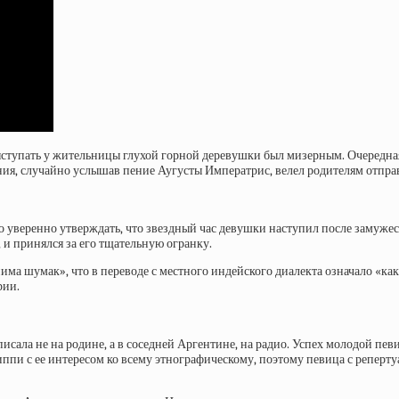
ыступать у жительницы глухой горной деревушки был мизерным. Очередная 
ния, случайно услышав пение Аугусты Императрис, велел родителям отправ
жно уверенно утверждать, что звездный час девушки наступил после заму
 и принялся за его тщательную огранку.
има шумак», что в переводе с местного индейского диалекта означало «ка
рии.
исала не на родине, а в соседней Аргентине, на радио. Успех молодой пе
иппи с ее интересом ко всему этнографическому, поэтому певица с репер