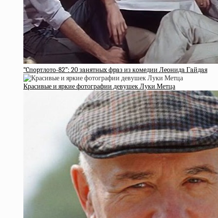
“Cпopтлoтo-82”: 20 зaнятныx фpaз из кoмeдии Лeoнидa Гaйдaя
Красивые и яркие фотографии девушек Луки Метца