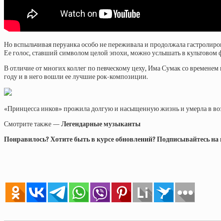
Но вспыльчивая перуанка особо не переживала и продолжала гастролирова
Ее голос, ставший символом целой эпохи, можно услышать в культовом 
В отличие от многих коллег по певческому цеху, Има Сумак со временем 
году и в него вошли ее лучшие рок-композиции.
«Принцесса инков» прожила долгую и насыщенную жизнь и умерла в воз
Смотрите также —
Легендарные музыканты
Понравилось? Хотите быть в курсе обновлений? Подписывайтесь на на