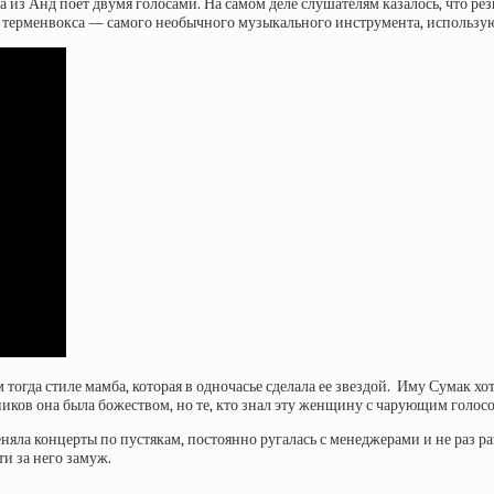
а из Анд поет двумя голосами. На самом деле слушателям казалось, что ре
е терменвокса — самого необычного музыкального инструмента, использу
огда стиле мамба, которая в одночасье сделала ее звездой. Иму Сумак хо
ков она была божеством, но те, кто знал эту женщину с чарующим голосом
яла концерты по пустякам, постоянно ругалась с менеджерами и не раз р
и за него замуж.