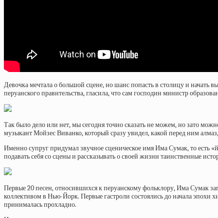
Девочка мечтала о большой сцене, но шанс попасть в столицу и начать в
перуанского правительства, гласила, что сам господин министр образова
Так было дело или нет, мы сегодня точно сказать не можем, но зато мо
музыкант Мойзес Виванко, который сразу увидел, какой перед ним алмаз,
Именно супруг придумал звучное сценическое имя Има Сумак, то есть «й
подавать себя со сцены и рассказывать о своей жизни таинственные исто
Первые 20 песен, относившихся к перуанскому фольклору, Има Сумак зап
коллективом в Нью-Йорк. Первые гастроли состоялись до начала эпохи х
принималась прохладно.