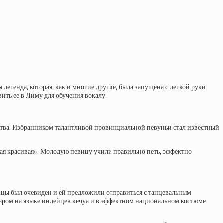
легенда, которая, как и многие другие, была запущена с легкой руки
ить ее в Лиму для обучения вокалу.
жества. Избранником талантливой провинциальной певуньи стал известный
кая красивая». Молодую певицу учили правильно петь, эффектно
вицы был очевиден и ей предложили отправиться с танцевальным
туаром на языке индейцев кечуа и в эффектном национальном костюме