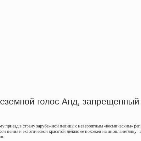
неземной голос Анд, запрещенны
му приезд в страну зарубежной певицы с невероятным «космическим» реп
рой пения и экзотической красотой делало ее похожей на инопланетянку. В
я.