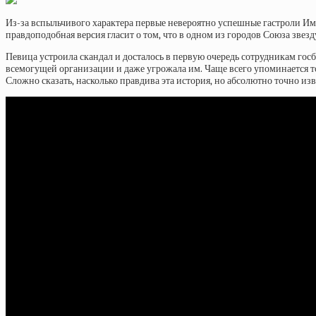
Из-за вспыльчивого характера первые невероятно успешные гастроли И
правдоподобная версия гласит о том, что в одном из городов Союза звез
Певица устроила скандал и досталось в первую очередь сотрудникам гос
всемогущей организации и даже угрожала им. Чаще всего упоминается то,
Сложно сказать, насколько правдива эта история, но абсолютно точно изв