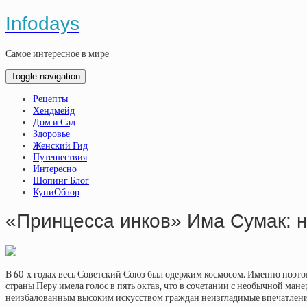
Infodays
Самое интересное в мире
Toggle navigation
Рецепты
Хендмейд
Дом и Сад
Здоровье
Женский Гид
Путешествия
Интересно
Шопинг Блог
КупиОбзор
«Принцесса инков» Има Сумак: 
В 60-х годах весь Советский Союз был одержим космосом. Именно поэто
страны Перу имела голос в пять октав, что в сочетании с необычной мане
неизбалованным высоким искусством граждан неизгладимые впечатлени