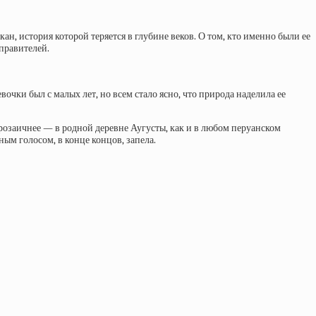
, история которой теряется в глубине веков. О том, кто именно были ее
 правителей.
чки был с малых лет, но всем стало ясно, что природа наделила ее
прозаичнее — в родной деревне Аугусты, как и в любом перуанском
ным голосом, в конце концов, запела.