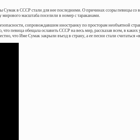
мы Сумак в СССР стали для нее последними. О причинах ссоры певицы со 
ду мирового масштаба поселили в номер с тараканами.
безопасности, сопровождавшим иностранку по просторам необъятной стран
 что певица обещала ославить СССР на весь мир, рассказав всем, в каких 
естно, что Име Сумак закрыли въезд в страну, а ее песни стали считаться 