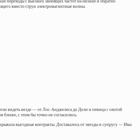
зкие переходы с высоких звенящих частот на низкие и обратно
ющего вместо струн электромагнитные волны.
тели видеть везде — от Лос-Анджелеса до Дели и певица с охотой
 ближе, с этим бы точно не согласились.
азрывала выгодные контракты. Доставалось от звезды и супругу — Има