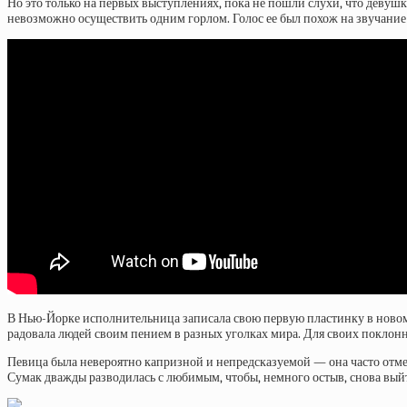
Но это только на первых выступлениях, пока не пошли слухи, что девушк
невозможно осуществить одним горлом. Голос ее был похож на звучани
В Нью-Йорке исполнительница записала свою первую пластинку в новом т
радовала людей своим пением в разных уголках мира. Для своих поклонни
Певица была невероятно капризной и непредсказуемой — она часто отмен
Сумак дважды разводилась с любимым, чтобы, немного остыв, снова выйт