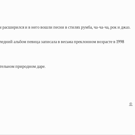
расширился и в него вошли песни в стилях румба, ча-ча-ча, рок и джаз.
следний альбом певица записала в весьма преклонном возрасте в 1998
тельном природном даре.
©