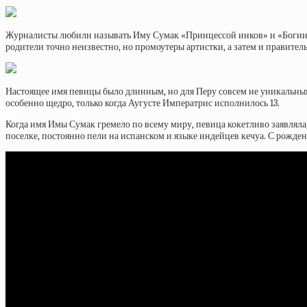
Журналисты любили называть Иму Сумак «Принцессой инков» и «Богиней А
родители точно неизвестно, но промоутеры артистки, а затем и правител
Настоящее имя певицы было длинным, но для Перу совсем не уникальным 
особенно щедро, только когда Аугусте Императрис исполнилось 13.
Когда имя Имы Сумак гремело по всему миру, певица кокетливо заявляла,
поселке, постоянно пели на испанском и языке индейцев кечуа. С рожден