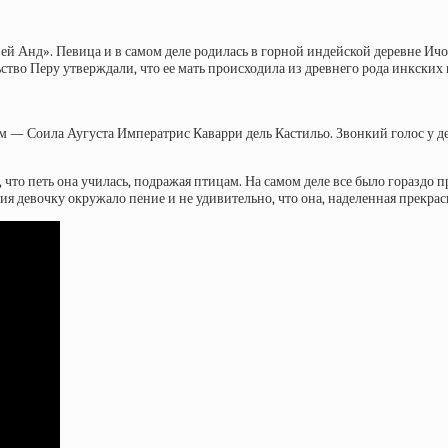
нд». Певица и в самом деле родилась в горной индейской деревне Ичокан
ьство Перу утверждали, что ее мать происходила из древнего рода инкских
— Соила Аугуста Императрис Каварри дель Кастильо. Звонкий голос у дево
 что петь она училась, подражая птицам. На самом деле все было гораздо 
ия девочку окружало пение и не удивительно, что она, наделенная прекрас