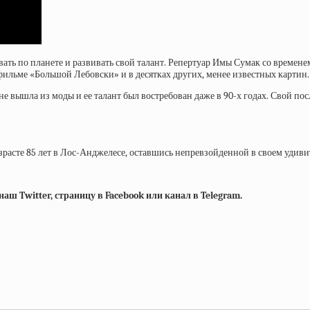
ть по планете и развивать свой талант. Репертуар Имы Сумак со временем 
фильме «Большой Лебовски» и в десятках других, менее известных картин.
не вышла из моды и ее талант был востребован даже в 90-х годах. Свой по
расте 85 лет в Лос-Анджелесе, оставшись непревзойденной в своем удиви
ш Twitter, страницу в Facebook или канал в Telegram.