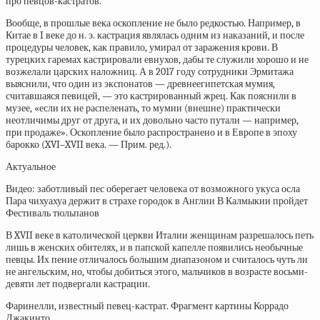
про певцов-кастратов.
Вообще, в прошлые века оскопление не было редкостью. Например, в
Китае в I веке до н. э. кастрация являлась одним из наказаний, и после
процедуры человек, как правило, умирал от заражения крови. В
турецких гаремах кастрировали евнухов, дабы те служили хорошо и не
возжелали царских наложниц. А в 2017 году сотрудники Эрмитажа
выяснили, что один из экспонатов — древнеегипетская мумия,
считавшаяся певицей, — это кастрированный жрец. Как пояснили в
музее, «если их не распеленать, то мумии (внешне) практически
неотличимы друг от друга, и их довольно часто путали — например,
при продаже». Оскопление было распространено и в Европе в эпоху
барокко (XVI–XVII века. — Прим. ред.).
Актуальное
Видео: заботливый пес оберегает человека от возможного укуса осла
Пара чихуахуа держит в страхе городок в Англии
В Калмыкии пройдет
Фестиваль тюльпанов
В XVII веке в католической церкви Италии женщинам разрешалось петь
лишь в женских обителях, и в папской капелле появились необычные
певцы. Их пение отличалось большим диапазоном и считалось чуть ли
не ангельским, но, чтобы добиться этого, мальчиков в возрасте восьми-
девяти лет подвергали кастрации.
Фаринелли, известный певец-кастрат. Фрагмент картины Коррадо
Джакинто