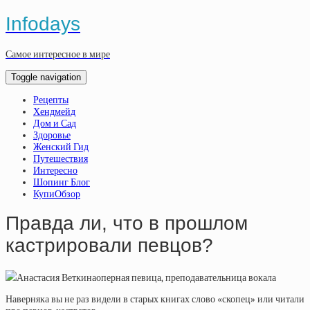
Infodays
Самое интересное в мире
Toggle navigation
Рецепты
Хендмейд
Дом и Сад
Здоровье
Женский Гид
Путешествия
Интересно
Шопинг Блог
КупиОбзор
Правда ли, что в прошлом
кастрировали певцов?
Анастасия Веткинаоперная певица, преподавательница вокала
Наверняка вы не раз видели в старых книгах слово «скопец» или читали