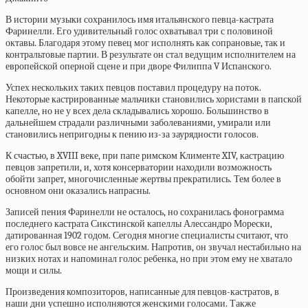
В истории музыки сохранилось имя итальянского певца-кастрата
Фаринелли. Его удивительный голос охватывал три с половиной
октавы. Благодаря этому певец мог исполнять как сопрановые, так и
контральтовые партии. В результате он стал ведущим исполнителем на
европейской оперной сцене и при дворе Филиппа V Испанского.
Успех нескольких таких певцов поставил процедуру на поток.
Некоторые кастрированные мальчики становились хористами в папской
капелле, но не у всех дела складывались хорошо. Большинство в
дальнейшем страдали различными заболеваниями, умирали или
становились непригодны к пению из-за заурядности голосов.
К счастью, в XVIII веке, при папе римском Клименте XIV, кастрацию
певцов запретили, и, хотя консерватории находили возможность
обойти запрет, многочисленные жертвы прекратились. Тем более в
основном они оказались напрасны.
Записей пения Фаринелли не осталось, но сохранилась фонограмма
последнего кастрата Сикстинской капеллы Алессандро Морески,
датированная 1902 годом. Сегодня многие специалисты считают, что
его голос был вовсе не ангельским. Напротив, он звучал нестабильно на
низких нотах и напоминал голос ребенка, но при этом ему не хватало
мощи и силы.
Произведения композиторов, написанные для певцов-кастратов, в
наши дни успешно исполняются женскими голосами. Также