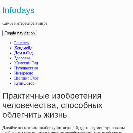
Infodays
Самое интересное в мире
Toggle navigation
Рецепты
Хендмейд
Дом и Сад
Здоровье
Женский Гид
Путешествия
Интересно
Шопинг Блог
КупиОбзор
Практичные изобретения
человечества, способных
облегчить жизнь
Давайте посмотрим подборку фотографий, где продемонстрированы
удобные им самые фантастические преобразования самых обычных