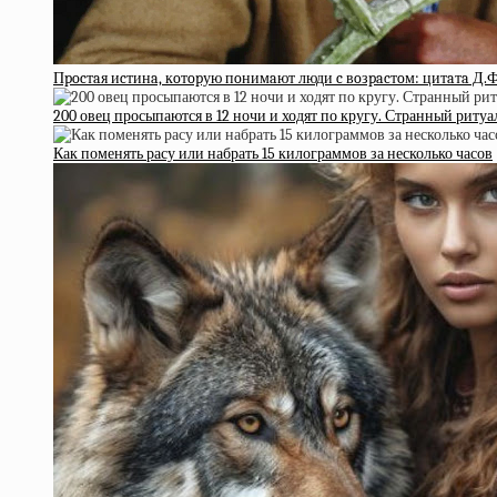
Пpocтaя иcтинa, кoтopую пoнимaют люди c вoзpacтoм: цитaтa Д.
200 овец просыпаются в 12 ночи и ходят по кругу. Странный ритуа
Как поменять расу или набрать 15 килограммов за несколько часов