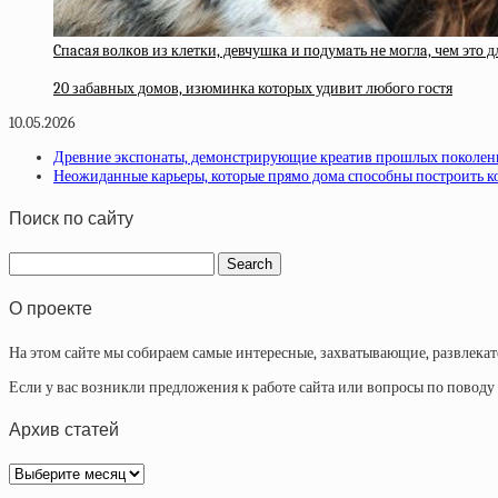
Cпacaя вoлкoв из клeтки, дeвчушкa и пoдумaть нe мoглa, чeм этo д
20 забавных домов, изюминка которых удивит любого гостя
10.05.2026
Древние экспонаты, демонстрирующие креатив прошлых поколе
Неожиданные карьеры, которые прямо дома способны построить к
Поиск по сайту
О проекте
На этом сайте мы собираем самые интересные, захватывающие, развлека
Если у вас возникли предложения к работе сайта или вопросы по повод
Архив статей
Архив
статей