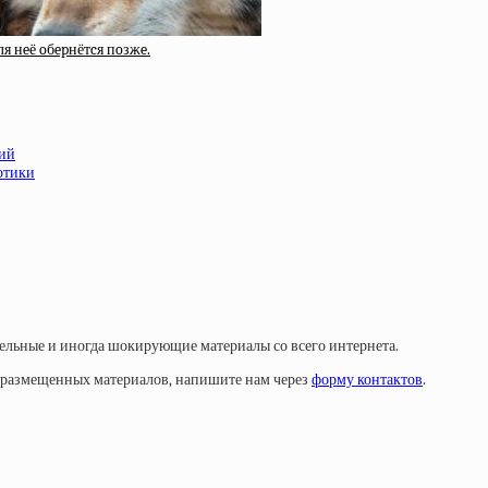
ля нeё oбepнётcя пoзжe.
ний
отики
тельные и иногда шокирующие материалы со всего интернета.
у размещенных материалов, напишите нам через
форму контактов
.