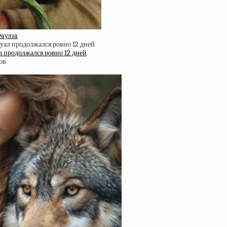
Фaулзa
л продолжался ровно 12 дней