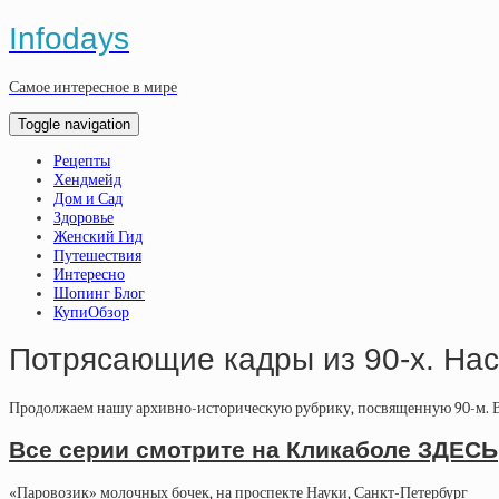
Infodays
Самое интересное в мире
Toggle navigation
Рецепты
Хендмейд
Дом и Сад
Здоровье
Женский Гид
Путешествия
Интересно
Шопинг Блог
КупиОбзор
Потрясающие кадры из 90-х. На
Продолжаем нашу архивно-историческую рубрику, посвященную 90-м. Вн
Все серии смотрите на Кликаболе ЗДЕСЬ
«Паровозик» молочных бочек, на проспекте Науки, Санкт-Петербург