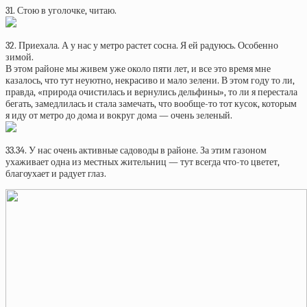
31. Стою в уголочке, читаю.
32. Приехала. А у нас у метро растет сосна. Я ей радуюсь. Особенно
зимой.
В этом районе мы живем уже около пяти лет, и все это время мне
казалось, что тут неуютно, некрасиво и мало зелени. В этом году то ли,
правда, «природа очистилась и вернулись дельфины», то ли я перестала
бегать, замедлилась и стала замечать, что вообще-то тот кусок, которым
я иду от метро до дома и вокруг дома — очень зеленый.
33.34. У нас очень активные садоводы в районе. За этим газоном
ухаживает одна из местных жительниц — тут всегда что-то цветет,
благоухает и радует глаз.