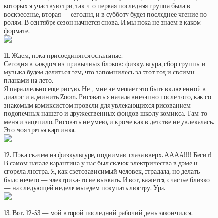
которых я участвую три, так что первая последняя группа была в
воскресенье, вторая — сегодня, и в субботу будет последнее чтение по
ролям. В сентябре сезон начнется снова. И мы пока не знаем в каком
формате.
11. Ждем, пока присоединятся остальные.
Сегодня в каждом из привычных блоков: физкультура, сбор группы и
музыка будем делиться тем, что запомнилось за этот год и своими
планами на лето.
Я параллельно еще рисую. Нет, мне не мешает это быть включенной в
диалог и админить Zoom. Рисовать я начала внезапно после того, как со
знакомым комиксистом провели для увлекающихся рисованием
подопечных нашего и дружественных фондов школу комикса. Там-то
меня и зацепило. Рисовать не умею, и кроме как в детстве не увлекалась.
Это моя третья картинка.
12. Пока скачем на физкультуре, поднимаю глаза вверх. АААА!!!! Бесит!
В самом начале карантина у нас был скачок электричества в доме и
сгорела люстра. Я, как светозависимый человек, страдала, но делать
было нечего — электрика-то не вызвать. И вот, кажется, счастье близко
— на следующей неделе мы едем покупать люстру. Ура.
13. Вот. 12-53 — мой второй последний рабочий день закончился.