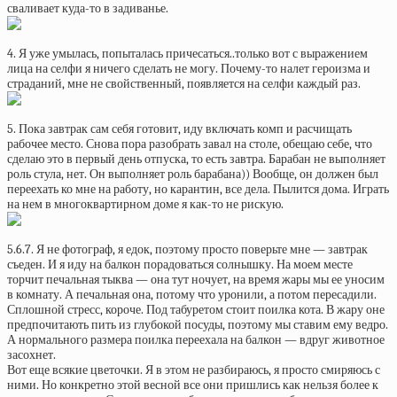
сваливает куда-то в задиванье.
4. Я уже умылась, попыталась причесаться..только вот с выражением
лица на селфи я ничего сделать не могу. Почему-то налет героизма и
страданий, мне не свойственный, появляется на селфи каждый раз.
5. Пока завтрак сам себя готовит, иду включать комп и расчищать
рабочее место. Снова пора разобрать завал на столе, обещаю себе, что
сделаю это в первый день отпуска, то есть завтра. Барабан не выполняет
роль стула, нет. Он выполняет роль барабана)) Вообще, он должен был
переехать ко мне на работу, но карантин, все дела. Пылится дома. Играть
на нем в многоквартирном доме я как-то не рискую.
5.6.7. Я не фотограф, я едок, поэтому просто поверьте мне — завтрак
съеден. И я иду на балкон порадоваться солнышку. На моем месте
торчит печальная тыква — она тут ночует, на время жары мы ее уносим
в комнату. А печальная она, потому что уронили, а потом пересадили.
Сплошной стресс, короче. Под табуретом стоит поилка кота. В жару оне
предпочитають пить из глубокой посуды, поэтому мы ставим ему ведро.
А нормального размера поилка переехала на балкон — вдруг животное
засохнет.
Вот еще всякие цветочки. Я в этом не разбираюсь, я просто смиряюсь с
ними. Но конкретно этой весной все они пришлись как нельзя более к