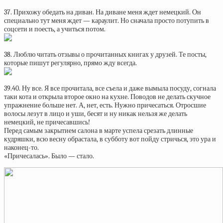
37. Прихожу обедать на диван. На диване меня ждет немецкий. Он
специально тут меня ждет — караулит. Но сначала просто потупить в
соцсети и поесть, а учиться потом.
38. Люблю читать отзывы о прочитанных книгах у друзей. Те посты,
которые пишут регулярно, прямо жду всегда.
39.40. Ну все. Я все прочитала, все съела и даже вымыла посуду, согнала
таки кота и открыла второе окно на кухне. Поводов не делать скучное
упражнение больше нет. А, нет, есть. Нужно причесаться. Отросшие
волосы лезут в лицо и уши, бесят и ну никак нельзя же делать
немецкий, не причесавшись!
Перед самым закрытием салона в марте успела срезать длинные
кудряшки, всю весну обрастала, в субботу вот пойду стричься, это ура и
наконец-то.
«Причесалась». Было — стало.