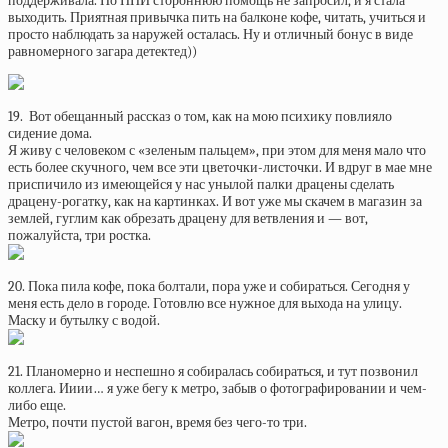
поддерживала. Но ПНИ стороннюю помощь не запросил, и я стала
выходить. Приятная привычка пить на балконе кофе, читать, учиться и
просто наблюдать за наружей осталась. Ну и отличный бонус в виде
равномерного загара детектед))
19. Вот обещанный рассказ о том, как на мою психику повлияло
сидение дома.
Я живу с человеком с «зеленым пальцем», при этом для меня мало что
есть более скучного, чем все эти цветочки-листочки. И вдруг в мае мне
приспичило из имеющейся у нас унылой палки драцены сделать
драцену-рогатку, как на картинках. И вот уже мы скачем в магазин за
землей, гуглим как обрезать драцену для ветвления и — вот,
пожалуйста, три ростка.
20. Пока пила кофе, пока болтали, пора уже и собираться. Сегодня у
меня есть дело в городе. Готовлю все нужное для выхода на улицу.
Маску и бутылку с водой.
21. Планомерно и неспешно я собиралась собираться, и тут позвонил
коллега. Ииии… я уже бегу к метро, забыв о фотографировании и чем-
либо еще.
Метро, почти пустой вагон, время без чего-то три.