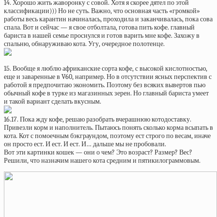
14. Хорошо жить жаворонку с совой. Хотя я скорее дятел по этой
классификации))) Но не суть. Важно, что основная часть «громкой»
работы весь карантин начиналась, проходила и заканчивалась, пока сова
спала. Вот и сейчас — я свое отболтала, готова пить кофе. главный
бариста в нашей семье проснулся и готов варить мне кофе. Захожу в
спальню, обнаруживаю кота. Угу, очередное полотенце.
15. Вообще я люблю африканские сорта кофе, с высокой кислотностью,
еще и заваренные в V60, например. Но в отсутствии ясных перспектив с
работой я предпочитаю экономить. Поэтому без всяких вывертов пью
обычный кофе в турке из магазинных зерен. Но главный бариста умеет
и такой вариант сделать вкусным.
16.17. Пока жду кофе, решаю разобрать вчерашнюю котодоставку.
Привезли корм и наполнитель. Пытаюсь понять сколько корма всыпать в
кота. Кот с помоечным бэкграундом, поэтому ест строго по весам, иначе
он просто ест. И ест. И ест. И… дальше мы не пробовали.
Вот эти картинки кошек — они о чем? Это возраст? Размер? Вес?
Решили, что назначим нашего кота средним и пятикилограммовым.