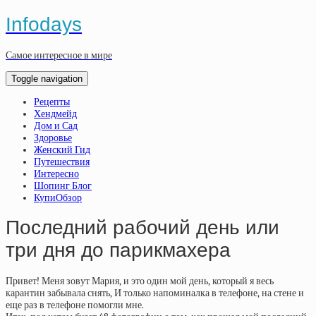
Infodays
Самое интересное в мире
Toggle navigation
Рецепты
Хендмейд
Дом и Сад
Здоровье
Женский Гид
Путешествия
Интересно
Шопинг Блог
КупиОбзор
Последний рабочий день или
три дня до парикмахера
Привет! Меня зовут Мария, и это один мой день, который я весь
карантин забывала снять, И только напоминалка в телефоне, на стене и
еще раз в телефоне помогли мне.