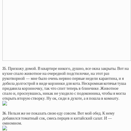
35. Прихожу домой. В квартире никого, душно, все окна закрыты. Вот на
кухне спало животное на очередной подстилочке, на этот раз
рукотворной — мне было очень нервно первые недели карантина, и я
добила долгострой в виде корзинки для кота. Нескромная котячья туша
придавила корзиночку, так что спит теперь в блинчике. Животное
спало и, проснувшись, никак не уходило с подоконника, чтобы я могла
открыть вторую створку. Ну ок, сиди в духоте, а я пошла в комнату.
36. Нельзя же не показать свою еду совсем. Вот мой обед. К нему
добавился томатный сок, смесь перцев и китайский салат. И —
омномном.