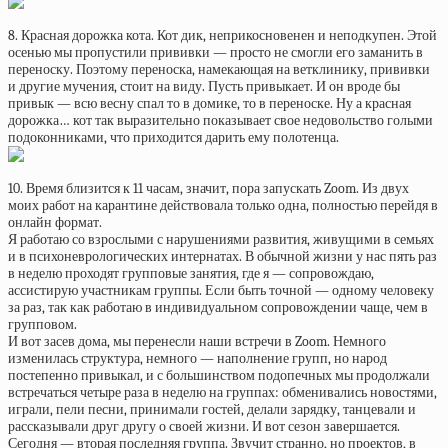
8. Красная дорожка кота. Кот дик, неприкосновенен и неподкупен. Этой
осенью мы пропустили прививки — просто не смогли его заманить в
переноску. Поэтому переноска, намекающая на ветклинику, прививки
и другие мучения, стоит на виду. Пусть привыкает. И он вроде бы
привык — всю весну спал то в домике, то в переноске. Ну а красная
дорожка… кот так выразительно показывает свое недовольство голыми
подоконниками, что приходится дарить ему полотенца.
10. Время близится к 11 часам, значит, пора запускать Zoom. Из двух
моих работ на карантине действовала только одна, полностью перейдя в
онлайн формат.
Я работаю со взрослыми с нарушениями развития, живущими в семьях
и в психоневрологических интернатах. В обычной жизни у нас пять раз
в неделю проходят групповые занятия, где я — сопровождаю,
ассистирую участникам группы. Если быть точной — одному человеку
за раз, так как работаю в индивидуальном сопровождении чаще, чем в
групповом.
И вот засев дома, мы перенесли наши встречи в Zoom. Немного
изменилась структура, немного — наполнение групп, но народ
постепенно привыкал, и с большинством подопечных мы продолжали
встречаться четыре раза в неделю на группах: обменивались новостями,
играли, пели песни, принимали гостей, делали зарядку, танцевали и
рассказывали друг другу о своей жизни. И вот сезон завершается.
Сегодня — вторая последняя группа. Звучит странно, но проектов, в