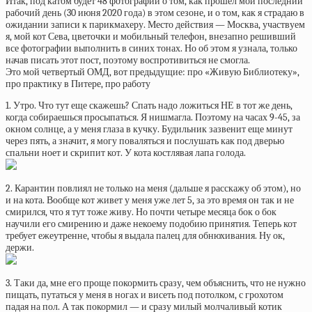
Итак, под катом будет 48 фотографии о том, как прошел мой последний
рабочий день (30 июня 2020 года) в этом сезоне, и о том, как я страдаю в
ожидании записи к парикмахеру. Место действия — Москва, участвуем
я, мой кот Сева, цветочки и мобильный телефон, внезапно решивший
все фотографии выполнить в синих тонах. Но об этом я узнала, только
начав писать этот пост, поэтому воспротивиться не смогла.
Это мой четвертый ОМД, вот предыдущие: про «Живую Библиотеку»,
про практику в Питере, про работу
1. Утро. Что тут еще скажешь? Спать надо ложиться НЕ в тот же день,
когда собираешься просыпаться. Я нишмагла. Поэтому на часах 9-45, за
окном солнце, а у меня глаза в кучку. Будильник зазвенит еще минут
через пять, а значит, я могу поваляться и послушать как под дверью
спальни ноет и скрипит кот. У кота костлявая лапа голода.
2. Карантин повлиял не только на меня (дальше я расскажу об этом), но
и на кота. Вообще кот живет у меня уже лет 5, за это время он так и не
смирился, что я тут тоже живу. Но почти четыре месяца бок о бок
научили его смирению и даже некоему подобию принятия. Теперь кот
требует ежеутренне, чтобы я выдала палец для обнюхивания. Ну ок,
держи.
3. Таки да, мне его проще покормить сразу, чем объяснить, что не нужно
пищать, путаться у меня в ногах и висеть под потолком, с грохотом
падая на пол. А так покормил — и сразу милый молчаливый котик