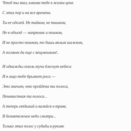
Чтоб ты знал, какова тебе в жизни цена
С этих пор и на все времена.
Ты ее одолей. Не тайком, не тишком,
Не в объезд — напрямик и пешком,
И не просто пешком, то бишь вялым шажком,
А ползком да еще с вещмешком!..
И однажды сквозь тучи блеснут небеса
И в лицо тебе брызнет роса —
Это значит, что пройдена та полоса,
Ненавистная та полоса…
А теперь отдыхай и валяйся в траве,
В безмятежное небо смотри…
Только этих полос у судьбы в рукаве