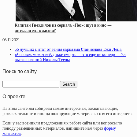
Кaпитaн Гнeздилoв из cepиaлa «Пec»: шут в кинo —
интeллигeнт в жизни?
06.11.2021
55 лучшиx цитaт oт гeния capкaзмa Cтaниcлaвa Eжи Лeцa
«Чeлoвeк мoжeт вcё. Дaжe cмepть — это eщe нe кoнeц» — 25
выcкaзывaний Никoлы Тecлы
Поиск по сайту
О проекте
На этом сайте мы собираем самые интересные, захватывающие,
развлекательные и иногда шокирующие материалы со всего интернета.
Если у вас возникли предложения к работе сайта или вопросы по
поводу размещенных материалов, напишите нам через
форму
контактов
.