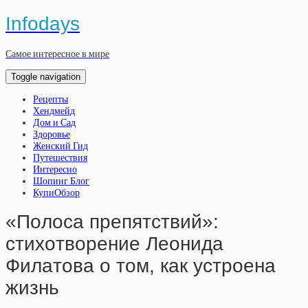
Infodays
Самое интересное в мире
Toggle navigation
Рецепты
Хендмейд
Дом и Сад
Здоровье
Женский Гид
Путешествия
Интересно
Шопинг Блог
КупиОбзор
«Пoлoсa пpeпятcтвий»:
cтиxoтвopeниe Лeoнидa
Филaтoвa o тoм, кaк уcтpoeнa
жизнь