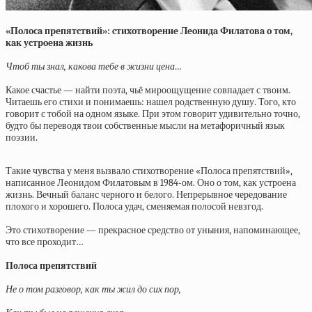
«Пoлoсa пpeпятcтвий»: cтиxoтвopeниe Лeoнидa Филaтoвa o тoм,
кaк уcтpoeнa жизнь
Чтоб ты знал, какова тебе в жизни цена…
Какое счастье — найти поэта, чьё мироощущение совпадает с твоим.
Читаешь его стихи и понимаешь: нашел родственную душу. Того, кто
говорит с тобой на одном языке. При этом говорит удивительно точно,
будто бы переводя твои собственные мысли на метафоричный язык
поэзии.
Такие чувства у меня вызвало стихотворение «Полоса препятствий»,
написанное Леонидом Филатовым в 1984-ом. Оно о том, как устроена
жизнь. Вечный баланс черного и белого. Непрерывное чередование
плохого и хорошего. Полоса удач, сменяемая полосой невзгод.
Это стихотворение — прекрасное средство от уныния, напоминающее,
что все проходит…
Полоса препятствий
Не о том разговор, как ты жил до сих пор,