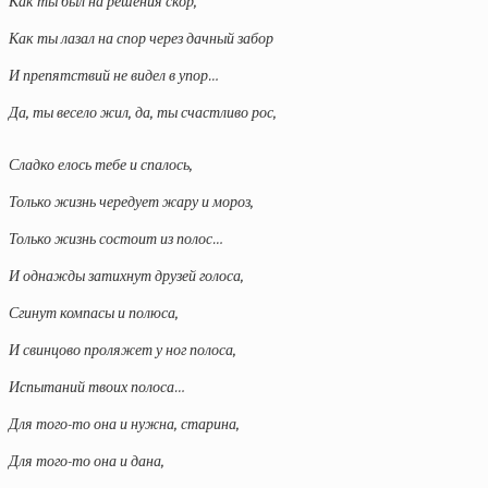
Как ты был на решения скор,
Как ты лазал на спор через дачный забор
И препятствий не видел в упор…
Да, ты весело жил, да, ты счастливо рос,
Сладко елось тебе и спалось,
Только жизнь чередует жару и мороз,
Только жизнь состоит из полос…
И однажды затихнут друзей голоса,
Сгинут компасы и полюса,
И свинцово проляжет у ног полоса,
Испытаний твоих полоса…
Для того-то она и нужна, старина,
Для того-то она и дана,