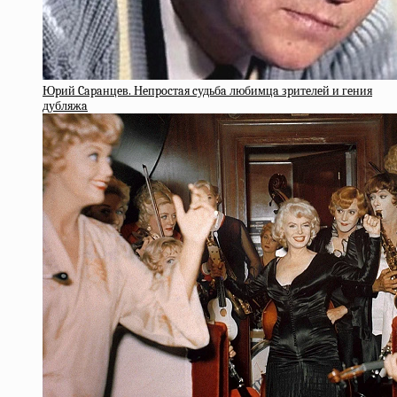
Юpий Capaнцeв. Нeпpocтaя cудьбa любимцa зpитeлeй и гeния
дубляжa