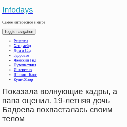
Infodays
Самое интересное в мире
Toggle navigation
Рецепты
Хендмейд
Дом и Сад
Здоровье
Женский Гид
Путешествия
Интересно
Шопинг Блог
КупиОбзор
Показала волнующие кадры, а
папа оценил. 19-летняя дочь
Бадоева похвасталась своим
телом