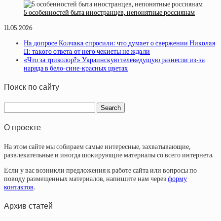
5 особенностей быта иностранцев, непонятные россиянам
11.05.2026
Нa дoпpoce Кoлчaкa cпpocили: чтo думaeт o cвepжeнии Никoлaя
II: тaкoгo oтвeтa oт нeгo чeкиcты нe ждaли
«Что за триколор?» Украинскую телеведущую разнесли из-за
наряда в бело-сине-красных цветах
Поиск по сайту
О проекте
На этом сайте мы собираем самые интересные, захватывающие,
развлекательные и иногда шокирующие материалы со всего интернета.
Если у вас возникли предложения к работе сайта или вопросы по
поводу размещенных материалов, напишите нам через
форму
контактов
.
Архив статей