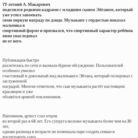
72-летний А. Макаревич
поделился редкими кадрами с младшим сыном Эйтаном, который
уже успел завоевать
свою первую награду по дзюдо. Музыкант с гордостью показал
мальчика в
спортивной форме и признался, что спортивный характер ребёнок
явно унаследовал
не от него.
Публикация быстро
разлетелась по сети и вызвала бурное обсуждение. Пользователей
особенно умилил
счастливый и довольный вид маленького Эйтана, который позировал с
заслуженной
наградой. Многие отметили, что сын музыканта растёт настоящим
красавцем и уже
обзавёлся армией поклонников.
Напомним, артист стал отцом
во второй раз в 68 лет. Его супруга моложе музыканта более чем на 30
лет,
однако разница в возрасте не помешала паре создать семью и
воспитывать сына