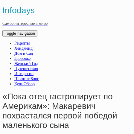
Infodays
Самое интересное в мире
Toggle navigation
Рецепты
Хендмейд
Дом и Сад
Здоровье
Женский Гид
Путешествия
Интересно
Шопинг Блог
КупиОбзор
«Пока отец гастролирует по
Америкам»: Макаревич
похвастался первой победой
маленького сына