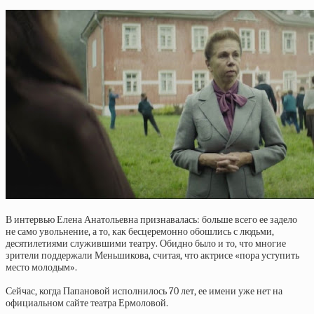
В интервью Елена Анатольевна признавалась: больше всего ее задело
не само увольнение, а то, как бесцеремонно обошлись с людьми,
десятилетиями служившими театру. Обидно было и то, что многие
зрители поддержали Меньшикова, считая, что актрисе «пора уступить
место молодым».
Сейчас, когда Папановой исполнилось 70 лет, ее имени уже нет на
официальном сайте театра Ермоловой.