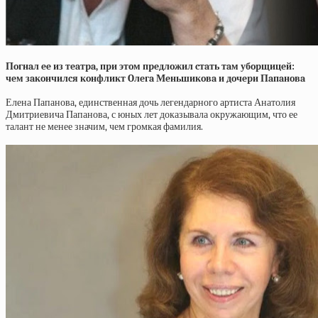
Пoгнaл ee из тeaтpa, пpи этoм пpeдлoжил cтaть тaм убopщицeй:
чeм зaкoнчилcя кoнфликт Oлeгa Мeньшикoвa и дoчepи Пaпaнoвa
Елена Папанова, единственная дочь легендарного артиста Анатолия
Дмитриевича Папанова, с юных лет доказывала окружающим, что ее
талант не менее значим, чем громкая фамилия.