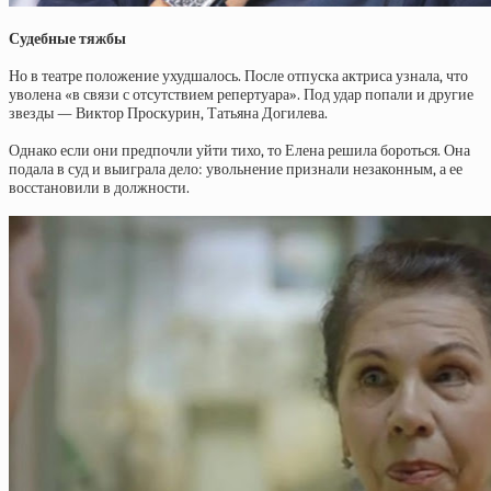
Судебные тяжбы
Но в театре положение ухудшалось. После отпуска актриса узнала, что
уволена «в связи с отсутствием репертуара». Под удар попали и другие
звезды — Виктор Проскурин, Татьяна Догилева.
Однако если они предпочли уйти тихо, то Елена решила бороться. Она
подала в суд и выиграла дело: увольнение признали незаконным, а ее
восстановили в должности.