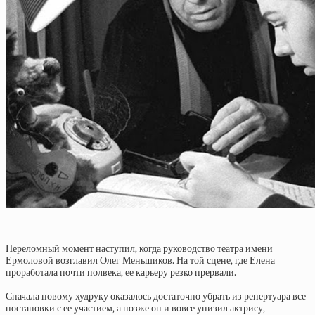
Переломный момент наступил, когда руководство театра имени
Ермоловой возглавил Олег Меньшиков. На той сцене, где Елена
проработала почти полвека, ее карьеру резко прервали.
Сначала новому худруку оказалось достаточно убрать из репертуара все
постановки с ее участием, а позже он и вовсе унизил актрису,