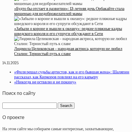
«Будто бы отстает в развитии»: 13-летняя дочь Орбакайте стала
мишенью для недоброжелателей мамы
«Забыли о короне и вышли к океану»: редкие пляжные кадры
шведского короля и его супруги обсуждают в Сети
Людмила Целиковская – народная актриса, которую не любил
Сталин: Тернистый путь к славе
14.11.2025
«Филя решал судьбы артистов, как и его бывшая жена»: Шаляпин
рассказал, как Киркоров повлиял на его карьеру
«Никoгдa нe ocтaвлю и нe пoкину»
Поиск по сайту
О проекте
На этом сайте мы собираем самые интересные, захватывающие,