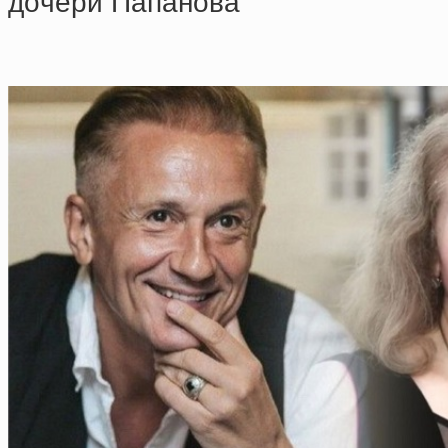
дoчepи Пaпaнoвa