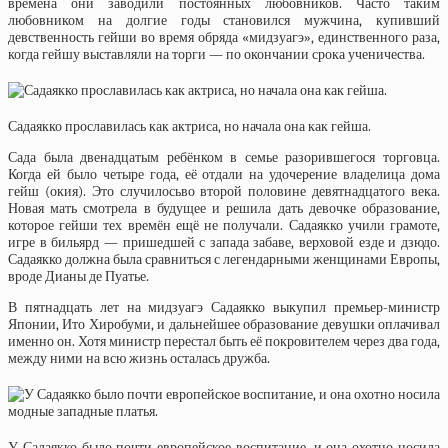
времена они заводили постоянных любовников. Часто таким
любовником на долгие годы становился мужчина, купивший
девственность гейши во время обряда «мидзуагэ», единственного раза,
когда гейшу выставляли на торги — по окончании срока ученичества.
Садаякко прославилась как актриса, но начала она как гейша.
Сада была двенадцатым ребёнком в семье разорившегося торговца.
Когда ей было четыре года, её отдали на удочерение владелица дома
гейш (окия). Это случилосьво второй половине девятнадцатого века.
Новая мать смотрела в будущее и решила дать девочке образование,
которое гейши тех времён ещё не получали. Садаякко учили грамоте,
игре в бильярд — пришедшей с запада забаве, верховой езде и дзюдо.
Садаякко должна была сравниться с легендарными женщинами Европы,
вроде Дианы де Пуатье.
В пятнадцать лет на мидзуагэ Садаякко выкупил премьер-министр
Японии, Ито Хиробуми, и дальнейшее образование девушки оплачивал
именно он. Хотя министр перестал быть её покровителем через два года,
между ними на всю жизнь осталась дружба.
У Садаякко было почти европейское воспитание, и она охотно носила