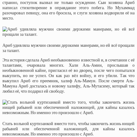
странно, поступок вызвал не только осуждение. Сын хозяина Ариб
написал стихотворение в оправдание этого побега. Но Мухаммад
разочаровал певицу, она его бросила, и слуги хозяина водворили её на
место.
Ариб удивляла мужчин своими дерзкими манерами, но ей всё прощали
за талант.
Эта история сделала Ариб необыкновенно известной и, в сочетании с её
талантами, очаровала многих. Хали Аль-Амин, прослышав о
необыкновенной кайне, пригласил её во дворец, после чего попытался
выкупить, но не успел. Он как раз вёл войну, и его убили. Так что
выкупил Ариб его преемник, халиф Аль-Мамун. После смерти Аль-
Мамуна Ариб досталась и новому халифу, Аль-Мутасиму, который так
любил её, что подарил ей свободу.
Стать вольной куртизанкой вместо того, чтобы закончить жизнь нищей
рабыней или обеспеченной наложницей, для кайны казалось
невозможным. Но именно это произошло с Ариб.