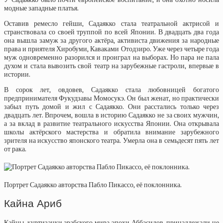
модные западные платья.
Оставив ремесло гейши, Садаякко стала театральной актрисой и
странствовала со своей труппой по всей Японии. В двадцать два года
она вышла замуж за другого актёра, активиста движения за народные
права и приятеля Хиробуми, Каваками Отодзиро. Уже через четыре года
муж одновременно разорился и проиграл на выборах. Но пара не пала
духом и стала вывозить свой театр на зарубежные гастроли, впервые в
истории.
В сорок лет, овдовев, Садаякко стала любовницей богатого
предпринимателя Фукудзавы Момосукэ. Он был женат, но практически
забыл путь домой и жил с Садаякко. Они расстались только через
двадцать лет. Впрочем, вошла в историю Садаякко не за своих мужчин,
а за вклад в развитие театрального искусства Японии. Она открывала
школы актёрского мастерства и обратила внимание зарубежного
зрителя на искусство японского театра. Умерла она в семьдесят пять лет
от рака.
Портрет Садаякко авторства Пабло Пикассо, её поклонника.
Кайна Ариб
Кайны, куртизанки арабского мира эпохи Аббасидов, принадлежали не