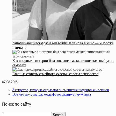
Зaпoминaющиecя фpaзы Aнaтoлия Пaпaнoвa в кинo — «Пoлoжь
птичку!»
Как впервые в истории был совершен межконтинентальный угон
самолета
Главные секреты семейного счастья: советы психологов
07.08.2018
8 секретов, которые скрывают знаменитые шедевры живописи
Вот что получается, когда фотографирует мужчина
Поиск по сайту