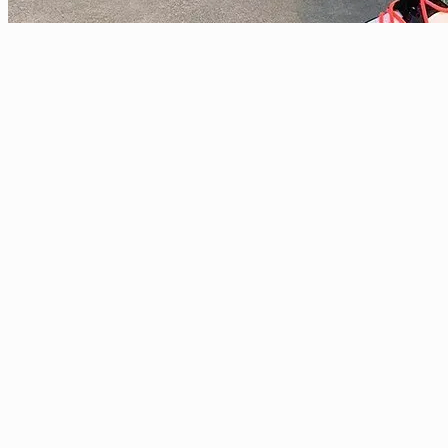
Вьетнамки женские на Алиэкспресс