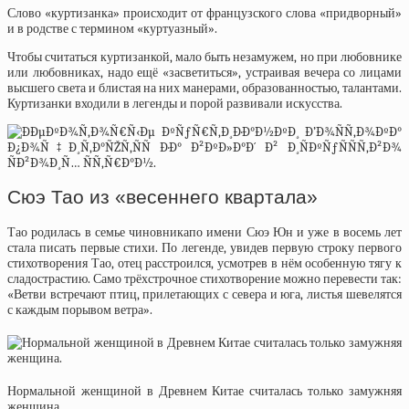
Слово «куртизанка» происходит от французского слова «придворный»
и в родстве с термином «куртуазный».
Чтобы считаться куртизанкой, мало быть незамужем, но при любовнике
или любовниках, надо ещё «засветиться», устраивая вечера со лицами
высшего света и блистая на них манерами, образованностью, талантами.
Куртизанки входили в легенды и порой развивали искусства.
Сюэ Тао из «весеннего квартала»
Тао родилась в семье чиновникапо имени Сюэ Юн и уже в восемь лет
стала писать первые стихи. По легенде, увидев первую строку первого
стихотворения Тао, отец расстроился, усмотрев в нём особенную тягу к
сладострастию. Само трёхстрочное стихотворение можно перевести так:
«Ветви встречают птиц, прилетающих с севера и юга, листья шевелятся
с каждым порывом ветра».
Нормальной женщиной в Древнем Китае считалась только замужняя
женщина.