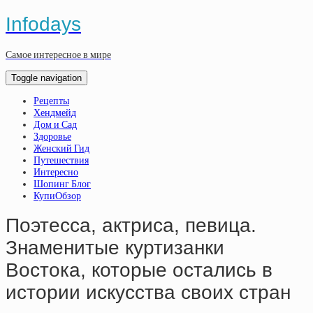
Infodays
Самое интересное в мире
Toggle navigation
Рецепты
Хендмейд
Дом и Сад
Здоровье
Женский Гид
Путешествия
Интересно
Шопинг Блог
КупиОбзор
Поэтесса, актриса, певица.
Знаменитые куртизанки
Востока, которые остались в
истории искусства своих стран