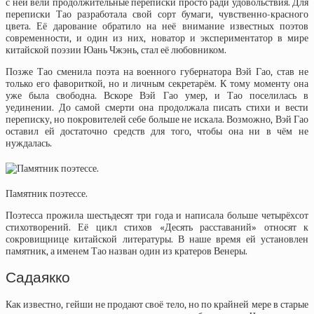
с ней вели продолжительные переписки просто ради удовольствия. Для
переписки Тао разработала свой сорт бумаги, чувственно-красного
цвета. Её дарование обратило на неё внимание известных поэтов
современности, и один из них, новатор и экспериментатор в мире
китайской поэзии Юань Чжэнь, стал её любовником.
Позже Тао сменила поэта на военного губернатора Вэй Гао, став не
только его фавориткой, но и личным секретарём. К тому моменту она
уже была свободна. Вскоре Вэй Гао умер, и Тао поселилась в
уединении. До самой смерти она продолжала писать стихи и вести
переписку, но покровителей себе больше не искала. Возможно, Вэй Гао
оставил ей достаточно средств для того, чтобы она ни в чём не
нуждалась.
Памятник поэтессе.
Поэтесса прожила шестьдесят три года и написала больше четырёхсот
стихотворений. Её цикл стихов «Десять расставаний» относят к
сокровищнице китайской литературы. В наше время ей установлен
памятник, а именем Тао назван один из кратеров Венеры.
Садаякко
Как известно, гейши не продают своё тело, но по крайней мере в старые