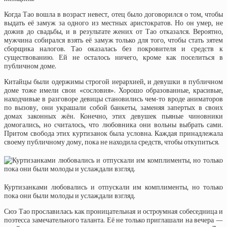
Когда Тао вошла в возраст невест, отец было договорился о том, чтобы
выдать её замуж за одного из местных аристократов. Но он умер, не
дожив до свадьбы, и в результате жених от Тао отказался. Вероятно,
мужчина собирался взять её замуж только для того, чтобы стать зятем
сборщика налогов. Тао оказалась без покровителя и средств к
существованию. Ей не осталось ничего, кроме как поселиться в
публичном доме.
Китайцы были одержимы строгой иерархией, и девушки в публичном
доме тоже имели свои «сословия». Хорошо образованные, красивые,
находчивые в разговоре девицы становились чем-то вроде аниматоров
по вызову, они украшали собой банкеты, заменяя запертых в своих
домах законных жён. Конечно, этих девушек пьяные чиновники
домогались, но считалось, что любовника они вольны выбрать сами.
Притом свобода этих куртизанок была условна. Каждая принадлежала
своему публичному дому, пока не находила средств, чтобы откупиться.
Куртизанками любовались и отпускали им комплименты, но только
пока они были молоды и услаждали взгляд.
Сюэ Тао прославилась как проницательная и остроумная собеседница и
поэтесса замечательного таланта. Её не только приглашали на вечера —