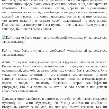
организациям, вроде публичных домов или домов гейш, а конкретным
мужчинам. Они пели, слагали стихи, играли на музыкальных
инструментах, вели остроумные беседы и — уединялись с мужчинами,
каждый раз надеясь, что клиент настолько воспылает к ним страстью,
что потом выкупит и сделает своей наложницей на всю жизнь.
Пожилая кайна никому не была нужна, и очень важно было устроить
свою судьбу, пока ты была молода.
Кайну легко было отличить от свободной женщины, ей запрещалось
закрывать лицо.
Ариб, по слухам, была дочерью визиря Харуна ар-Рашида от рабыни.
Воспитывала Ариб некая христианка, так что девушка выросла очень
независимой, дерзкой, держала себя так, словно была свободна. Она
умела не только сочинять и петь длинные, составленные по всем
канонам касыды и метко шутить за чашей вина, но и ездить верхом,
играть в нарды и шахматы. Арабский историк Аль-Исфахани
утверждал, что она прожила 96 лет и за это время в неё успели
влюбиться семь халифов.
Однажды Ариб влюбилась в одного из гостей, голубоглазого молодого
мужчину по имени Мухаммад ибн Хамид аль-Хакани аль-Хасин.
Выкупить клиент её не мог, так что они вместе сбежали. Как ни