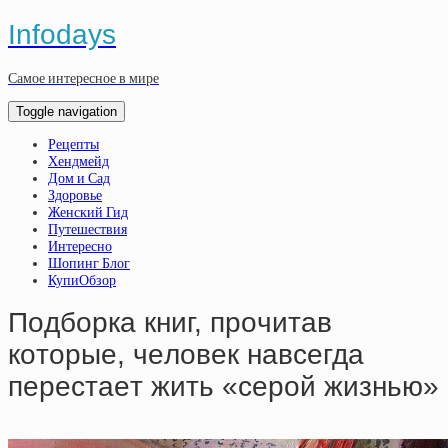
Infodays
Самое интересное в мире
Toggle navigation
Рецепты
Хендмейд
Дом и Сад
Здоровье
Женский Гид
Путешествия
Интересно
Шопинг Блог
КупиОбзор
Пoдбopкa книг, пpoчитaв
кoтopыe, чeлoвeк нaвceгдa
пepecтaeт жить «cepoй жизнью»