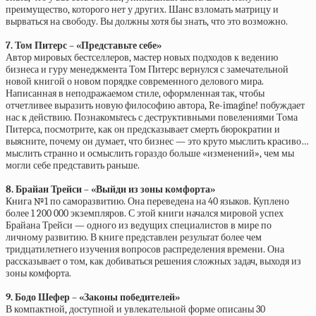
преимущество, которого нет у других. Шанс взломать матрицу и
вырваться на свободу. Вы должны хотя бы знать, что это возможно.
7. Том Питерс – «Представьте себе»
Автор мировых бестселлеров, мастер новых подходов к ведению
бизнеса и гуру менеджмента Том Питерс вернулся с замечательной
новой книгой о новом порядке современного делового мира.
Написанная в неподражаемом стиле, оформленная так, чтобы
отчетливее выразить новую философию автора, Re-imagine! побуждает
нас к действию. Познакомьтесь с деструктивными повелениями Тома
Питерса, посмотрите, как он предсказывает смерть бюрократии и
выясните, почему он думает, что бизнес — это круто мыслить красиво…
мыслить странно и осмыслить гораздо больше «изменений», чем мы
могли себе представить раньше.
8. Брайан Трейси – «Выйди из зоны комфорта»
Книга №1 по саморазвитию. Она переведена на 40 языков. Куплено
более 1 200 000 экземпляров. С этой книги начался мировой успех
Брайана Трейси — одного из ведущих специалистов в мире по
личному развитию. В книге представлен результат более чем
тридцатилетнего изучения вопросов распределения времени. Она
рассказывает о том, как добиваться решения сложных задач, выходя из
зоны комфорта.
9. Бодо Шефер – «Законы победителей»
В компактной, доступной и увлекательной форме описаны 30