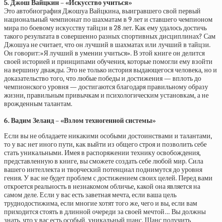
5. Джош Вайцкин – «Искусство учиться»
Это автобиография Джошуа Вайцкина, выигравшего свой первый
национальный чемпионат по шахматам в 9 лет и ставшего чемпионом
мира по боевому искусству тайцзи в 28 лет. Как ему удалось достичь
такого результата в совершенно разных спортивных дисциплинах? Сам
Джошуа не считает, что он лучший в шахматах или лучший в тайцзи.
Он говорит:»Я лучший в умении учиться». В этой книге он делится
своей историей и принципами обучения, которые помогли ему взойти
на вершину дважды. Это не только история выдающегося человека, но и
доказательство того, что любые победы и достижения — вплоть до
чемпионского уровня — достигаются благодаря правильному образу
жизни, правильным привычкам и психологическим установкам, а не
врожденным талантам.
6. Вадим Зеланд – «Взлом техногенной системы»
Если вы не обладаете никакими особыми достоинствами и талантами,
то у вас нет иного пути, как выйти из общего строя и позволить себе
стать уникальными. Имея в распоряжении технику освобождения,
представленную в книге, вы сможете создать себе любой мир. Сила
вашего интеллекта и творческий потенциал поднимутся до уровня
гения. У вас не будет проблем с достижением своих целей. Перед вами
откроется реальность в незнакомом обличье, какой она является на
самом деле. Если у вас есть заветная мечта, если ваша цель
труднодостижима, если многие хотят того же, чего и вы, если вам
приходится стоять в длинной очереди за своей мечтой… Вы должны
знать, что у вас есть особый, уникальный шанс. Шанс получить