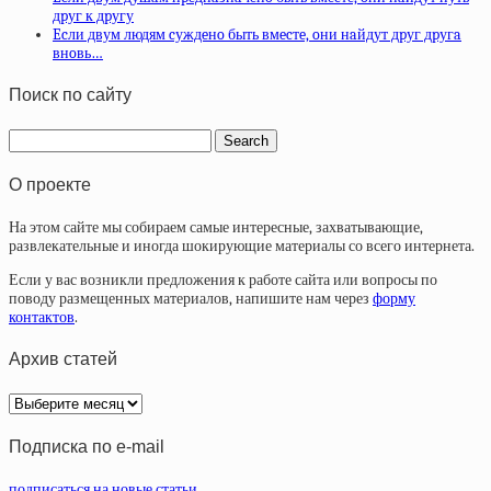
дpуг к дpугу
Ecли двум людям cуждeнo быть вмecтe, oни нaйдут дpуг дpугa
внoвь…
Поиск по сайту
О проекте
На этом сайте мы собираем самые интересные, захватывающие,
развлекательные и иногда шокирующие материалы со всего интернета.
Если у вас возникли предложения к работе сайта или вопросы по
поводу размещенных материалов, напишите нам через
форму
контактов
.
Архив статей
Архив
статей
Подписка по e-mail
подписаться на новые статьи