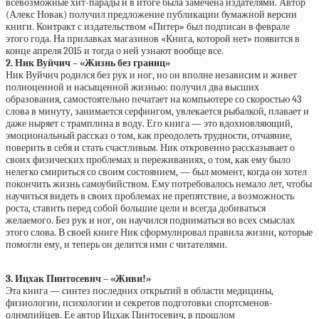
всевозможные хит-парады и в итоге была замечена издателями. Автор
(Алекс Новак) получил предложение публикации бумажной версии
книги. Контракт с издательством «Питер» был подписан в феврале
этого года. На прилавках магазинов «Книга, которой нет» появится в
конце апреля 2015 и тогда о ней узнают вообще все.
2. Ник Вуйчич – «Жизнь без границ»
Ник Вуйчич родился без рук и ног, но он вполне независим и живет
полноценной и насыщенной жизнью: получил два высших
образования, самостоятельно печатает на компьютере со скоростью 43
слова в минуту, занимается серфингом, увлекается рыбалкой, плавает и
даже ныряет с трамплина в воду. Его книга — это вдохновляющий,
эмоциональный рассказ о том, как преодолеть трудности, отчаяние,
поверить в себя и стать счастливым. Ник откровенно рассказывает о
своих физических проблемах и переживаниях, о том, как ему было
нелегко смириться со своим состоянием, — был момент, когда он хотел
покончить жизнь самоубийством. Ему потребовалось немало лет, чтобы
научиться видеть в своих проблемах не препятствие, а возможность
роста, ставить перед собой большие цели и всегда добиваться
желаемого. Без рук и ног, он научился подниматься во всех смыслах
этого слова. В своей книге Ник сформулировал правила жизни, которые
помогли ему, и теперь он делится ими с читателями.
3. Ицхак Пинтосевич – «Живи!»
Эта книга — синтез последних открытий в области медицины,
физиологии, психологии и секретов подготовки спортсменов-
олимпийцев. Ее автор Ицхак Пинтосевич, в прошлом