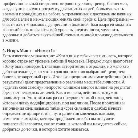
профессиональный спортсмен мирового уровня, тренер, бизнесмен,
создал уникальную программу для занятых людей, большую часть
времени проводящих на работе, устремленных к достижению важных
для себя целей и не желающих менять свой график. Цель программы —
спасти их от «поломок», депрессий и болезней. Благодаря ей можно в
короткий срок повысить свой уровень энергичности, улучшить
здоровье и добиться высочайшей степени личной производительности
в жизни.
4. Игорь Манн – «Номер 1»
Есть известное упражнение: «Кем я вижу себя через пять лет», которое
хорошо отражает уровень амбиций человека. Нередко люди дают ответ
«Хочу быть номером 1, главным авторитетом в отрасли», но мало кто
действительно делает что-то для достижения выбранной цели, тем
более в оговоренный срок. И только предпринимаемые действия (и их
результаты) дают представление о реальном масштабе личности. А
«сделать себя самому» непросто: слишком многое влияет на результат.
Здесь нет неважных деталей. Как и во всем, действовать нужно
планомерно. Эта книга как раз и предлагает такой план, чек-лист,
который легко модифицировать под вас лично. После прочтения и
заполнения специальных таблиц (срез сильных и слабых качеств,
определение приоритетов, пути развития ключевых навыков,
изменение имиджа, методы продвижения себя) вы получите
пошаговый алгоритм, как от точки, в которой вы находитесь сейчас,
добраться до точки, в которой хотите оказаться.