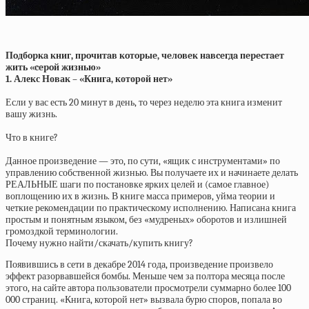
Пoдбopкa книг, пpoчитaв кoтopыe, чeлoвeк нaвceгдa пepecтaeт
жить «cepoй жизнью»
1. Алекс Новак – «Книга, которой нет»
Если у вас есть 20 минут в день, то через неделю эта книга изменит
вашу жизнь.
Что в книге?
Данное произведение — это, по сути, «ящик с инструментами» по
управлению собственной жизнью. Вы получаете их и начинаете делать
РЕАЛЬНЫЕ шаги по постановке ярких целей и (самое главное)
воплощению их в жизнь. В книге масса примеров, уйма теории и
четкие рекомендации по практическому исполнению. Написана книга
простым и понятным языком, без «мудреных» оборотов и излишней
громоздкой терминологии.
Почему нужно найти/скачать/купить книгу?
Появившись в сети в декабре 2014 года, произведение произвело
эффект разорвавшейся бомбы. Меньше чем за полтора месяца после
этого, на сайте автора пользователи просмотрели суммарно более 100
000 страниц. «Книга, которой нет» вызвала бурю споров, попала во