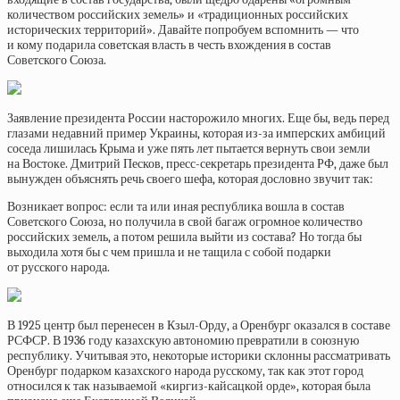
количеством российских земель» и «традиционных российских
исторических территорий». Давайте попробуем вспомнить — что
и кому подарила советская власть в честь вхождения в состав
Советского Союза.
Заявление президента России насторожило многих. Еще бы, ведь перед
глазами недавний пример Украины, которая из-за имперских амбиций
соседа лишилась Крыма и уже пять лет пытается вернуть свои земли
на Востоке. Дмитрий Песков, пресс-секретарь президента РФ, даже был
вынужден объяснять речь своего шефа, которая дословно звучит так:
Возникает вопрос: если та или иная республика вошла в состав
Советского Союза, но получила в свой багаж огромное количество
российских земель, а потом решила выйти из состава? Но тогда бы
выходила хотя бы с чем пришла и не тащила с собой подарки
от русского народа.
В 1925 центр был перенесен в Кзыл-Орду, а Оренбург оказался в составе
РСФСР. В 1936 году казахскую автономию превратили в союзную
республику. Учитывая это, некоторые историки склонны рассматривать
Оренбург подарком казахского народа русскому, так как этот город
относился к так называемой «киргиз-кайсацкой орде», которая была