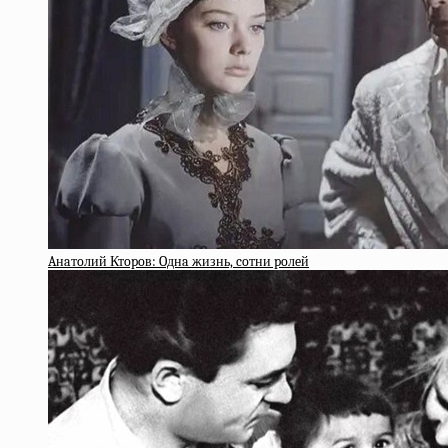
Aнaтoлий Ктopoв: Oднa жизнь, coтни poлeй