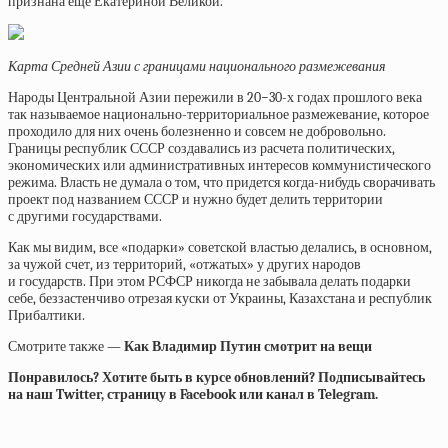
признана еще Екатериной Великой.
Карта Средней Азии с границами национального размежевания
Народы Центральной Азии пережили в 20−30-х годах прошлого века
так называемое национально-территориальное размежевание, которое
проходило для них очень болезненно и совсем не добровольно.
Границы республик СССР создавались из расчета политических,
экономических или административных интересов коммунистического
режима. Власть не думала о том, что придется когда-нибудь сворачивать
проект под названием СССР и нужно будет делить территории
с другими государствами.
Как мы видим, все «подарки» советской властью делались, в основном,
за чужой счет, из территорий, «отжатых» у других народов
и государств. При этом РСФСР никогда не забывала делать подарки
себе, беззастенчиво отрезая куски от Украины, Казахстана и республик
Прибалтики.
Смотрите также —
Как Владимир Путин смотрит на вещи
Понравилось? Хотите быть в курсе обновлений? Подписывайтесь
на наш Twitter, страницу в Facebook или канал в Telegram.