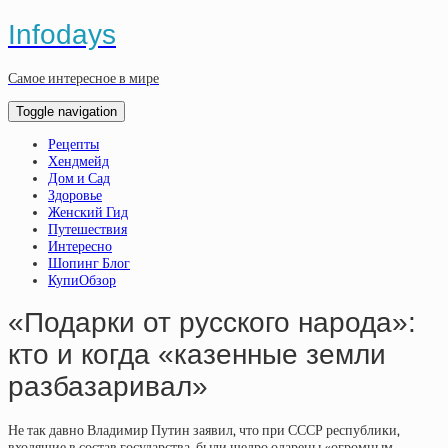
Infodays
Самое интересное в мире
Toggle navigation
Рецепты
Хендмейд
Дом и Сад
Здоровье
Женский Гид
Путешествия
Интересно
Шопинг Блог
КупиОбзор
«Подарки от русского народа»:
кто и когда «казенные земли
разбазаривал»
Не так давно Владимир Путин заявил, что при СССР республики,
входящие в состав государства, были щедро одарены «огромным