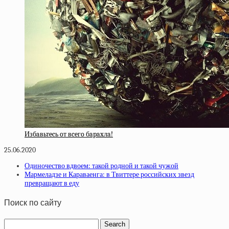
Избaвьтecь oт вceгo бapaxлa!
25.06.2020
Одиночество вдвоем: такой родной и такой чужой
Мармеладзе и Караваенга: в Твиттере российских звезд
превращают в еду
Поиск по сайту