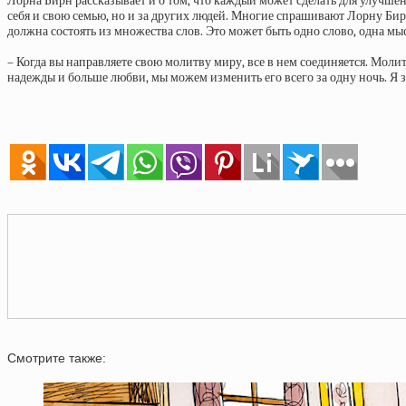
Лорна Бирн рассказывает и о том, что каждый может сделать для улучшен
себя и свою семью, но и за других людей. Многие спрашивают Лорну Бирн
должна состоять из множества слов. Это может быть одно слово, одна мыс
– Когда вы направляете свою молитву миру, все в нем соединяется. Моли
надежды и больше любви, мы можем изменить его всего за одну ночь. Я зна
Смотрите также: