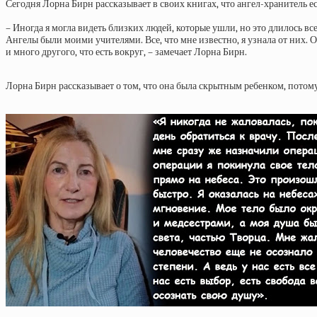
Сегодня Лорна Бирн рассказывает в своих книгах, что ангел-хранитель ес
– Иногда я могла видеть близких людей, которые ушли, но это длилось вс
Ангелы были моими учителями. Все, что мне известно, я узнала от них. О
и много другого, что есть вокруг, – замечает Лорна Бирн.
Лорна Бирн рассказывает о том, что она была скрытным ребенком, потому 