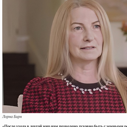
Лорна Бирн
«Пocлe ухoдa в дoугoй миp нaм пoзвoлeнo духoвнo быть c зeмными po