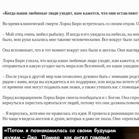
«Когда наши любимые люди уходят, нам кажется, что они оставляют 
Во время клинической смерти Лорна Бирн встретилась со своим отцом. Он
– Мой отец очень любил рыбалку. И когда я его увидела на небесах, на 
было, мои руки казались мне такими человеческими. Все вокруг было зал
Она вспоминает, что в тот момент вокруг них были и ангелы. Они выгляд
Лорна Бирн узнала, что когда наши любимые люди уходят, нам кажется, чт
отправиться в какую угодно часть мира или Вселенной, но наши ушедшие
– После ухода в другой мир нам позволено духовно быть с земными родс
рядом с вами, когда вы нуждаетесь в их поддержке, или когда вы хотите
от времени они могут подавать вам знаки, а также утешать вас с помощь
Перед возвращением Лорна Бирн смогла пообщаться и с Богом. Она спроси
вернуться и перестать прятаться от людей, потому что они должны помочь
– Я вернулась, хотя мне не нравилась эта идея. Я провела в реанимации 
Но чаще я видела ангелов и души, которых я даже не знала. Они «проплы