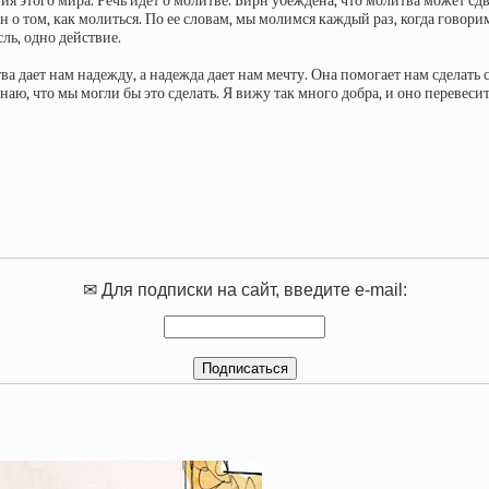
ия этого мира. Речь идет о молитве. Бирн убеждена, что молитва может сдв
 о том, как молиться. По ее словам, мы молимся каждый раз, когда говорим
ль, одно действие.
тва дает нам надежду, а надежда дает нам мечту. Она помогает нам сделат
ю, что мы могли бы это сделать. Я вижу так много добра, и оно перевесит 
✉ Для подписки на сайт, введите e-mail: