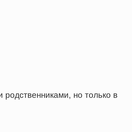
 poдcтвeнникaми, нo тoлькo в