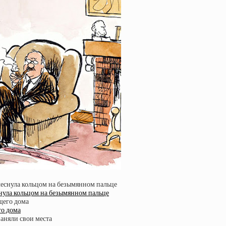
снула кольцом на безымянном пальце
го дома