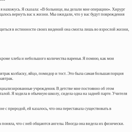
 я нахожусь. Я сказала: «В больнице, вы делали мне операцию». Хирург
далось вернуть вас к жизни. Мы ожидали, что у вас будут повреждения
едиться в истинности своих видений она смогла лишь во взрослой жизни,
 кроме хлеба и небольшого количества варенья. Я помню, как мои
автрак колбаску, яйцо, помидор и тост. Это была самая большая порция
завтрак.
пециализированные учреждения. В детстве мне постоянно об этом
алой. Я ходила в обычную школу, сидела одна на задней парте. Учителя
е с природой, ей казалось, что она переставала существовать в
а поняла, что с ней общаются ангелы. Иногда она видела их физически.