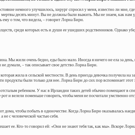
стояние немного улучшилось, хирург спросил у меня, известно ли мне, где
 мертвы десять минут. Вы не должны были выжить. Мы не знаем, как нам у
 ему о том, что видела, – говорит Лорна Бирн.
существ, среди которых есть и души ее ушедших родственников. Однако уб
на. Мы жили очень бедно, еды было мало. Иногда я ничего не ела за день,
и не думали, – так описывает свое детство Лорна Бирн.
которая жила в сельской местности. В день приезда девочка получила на з
эти продукты были только для нее. Лорна Бирн до сих пор вспоминает этот 
но отсталым ребенком. У нас в Ирландии таких детей обычно помещают в с
рот и велели поменьше говорить, чтобы меня не посчитали умственно отст
т дома, чтобы побыть в одиночестве. Когда Лорна Бирн оказывалась наедин
а не с человеческой частью себя.
ешает ее. Кто-то говорил ей: «Они не знают тебя так, как мы». Вскоре Лорн