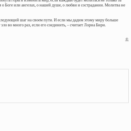
инуть горы и изменить мир, если каждый будет молиться не только за
 о Боге или ангелах, о нашей душе, о любви и сострадании. Молитва не
ь следующий шаг на своем пути. И если мы дадим этому миру больше
зло во много раз, если его соединить, – считает Лорна Бирн.
©