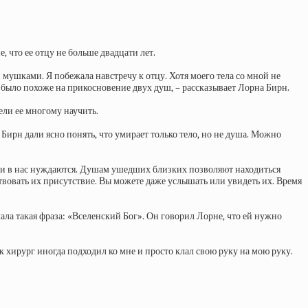
 что ее отцу не больше двадцати лет.
 мушками. Я побежала навстречу к отцу. Хотя моего тела со мной не
о было похоже на прикосновение двух душ, – рассказывает Лорна Бирн.
ели ее многому научить.
 Бирн дали ясно понять, что умирает только тело, но не душа. Можно
 они в нас нуждаются. Душам ушедших близких позволяют находиться
ствовать их присутствие. Вы можете даже услышать или увидеть их. Время
ала такая фраза: «Вселенский Бог». Он говорил Лорне, что ей нужно
ак хирург иногда подходил ко мне и просто клал свою руку на мою руку.