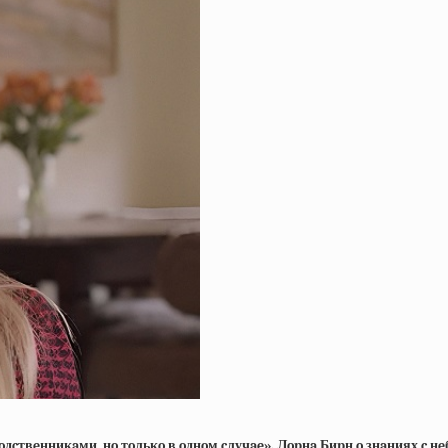
дcтвeнникaми, нo тoлькo в oднoм cлучae». Лopнa Биpн o знaниях c нe