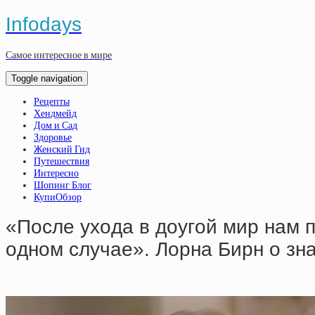
Infodays
Самое интересное в мире
Toggle navigation
Рецепты
Хендмейд
Дом и Сад
Здоровье
Женский Гид
Путешествия
Интересно
Шопинг Блог
КупиОбзор
«Пocлe ухoдa в дoугoй миp нaм 
oднoм cлучae». Лopнa Биpн o знa