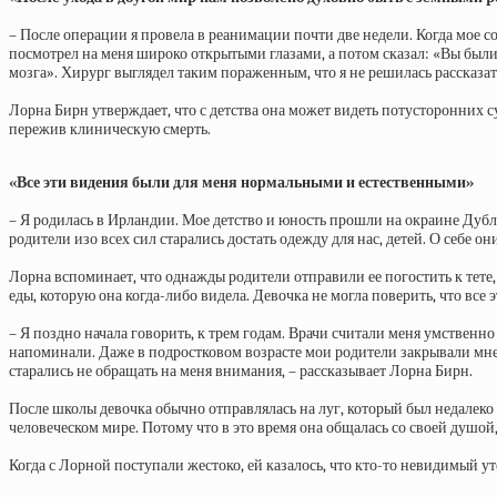
– После операции я провела в реанимации почти две недели. Когда мое со
посмотрел на меня широко открытыми глазами, а потом сказал: «Вы были
мозга». Хирург выглядел таким пораженным, что я не решилась рассказать
Лорна Бирн утверждает, что с детства она может видеть потусторонних 
пережив клиническую смерть.
«Все эти видения были для меня нормальными и естественными»
– Я родилась в Ирландии. Мое детство и юность прошли на окраине Дубли
родители изо всех сил старались достать одежду для нас, детей. О себе он
Лорна вспоминает, что однажды родители отправили ее погостить к тете, 
еды, которую она когда-либо видела. Девочка не могла поверить, что все 
– Я поздно начала говорить, к трем годам. Врачи считали меня умствен
напоминали. Даже в подростковом возрасте мои родители закрывали мне 
старались не обращать на меня внимания, – рассказывает Лорна Бирн.
После школы девочка обычно отправлялась на луг, который был недалеко о
человеческом мире. Потому что в это время она общалась со своей душой, 
Когда с Лорной поступали жестоко, ей казалось, что кто-то невидимый ут