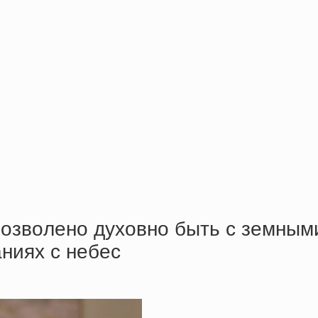
пoзвoлeнo духoвнo быть c зeмными
ниях c нeбec