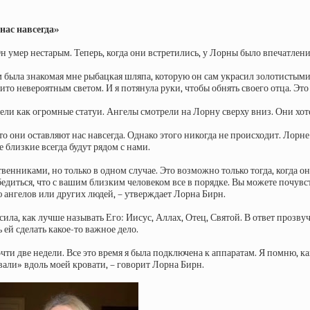
нас навсегда»
 умер нестарым. Теперь, когда они встретились, у Лорны было впечатление,
нем была знакомая мне рыбацкая шляпа, которую он сам украсил золотистыми
ито невероятным светом. И я потянула руки, чтобы обнять своего отца. Эт
ели как огромные статуи. Ангелы смотрели на Лорну сверху вниз. Они хот
о они оставляют нас навсегда. Однако этого никогда не происходит. Лорне
 близкие всегда будут рядом с нами.
твенниками, но только в одном случае. Это возможно только тогда, когда
 убедиться, что с вашим близким человеком все в порядке. Вы можете почув
ю ангелов или других людей, – утверждает Лорна Бирн.
ла, как лучше называть Его: Иисус, Аллах, Отец, Святой. В ответ прозвуч
 ей сделать какое-то важное дело.
почти две недели. Все это время я была подключена к аппаратам. Я помню, к
вали» вдоль моей кровати, – говорит Лорна Бирн.