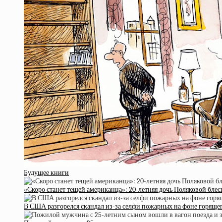
Будущее книги
«Скоро станет тещей американца»: 20-летняя дочь Поляковой бле
В США разгорелся скандал из-за селфи пожарных на фоне горяще