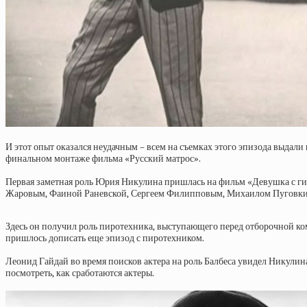
И этот опыт оказался неудачным – всем на съемках этого эпизода выдали 
финальном монтаже фильма «Русский матрос».
Первая заметная роль Юрия Никулина пришлась на фильм «Девушка с гита
Жаровым, Фаиной Раневской, Сергеем Филипповым, Михаилом Пуговкин
Здесь он получил роль пиротехника, выступающего перед отборочной ком
пришлось дописать еще эпизод с пиротехником.
Леонид Гайдай во время поисков актера на роль Балбеса увидел Никулина
посмотреть, как сработаются актеры.