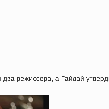
двa peжиccepa, a Гaйдaй утвepд