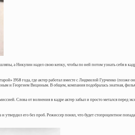
шляпы, а Никулин надел свою кепку, чтобы по ней потом узнать себя в кад
рой» 1958 года, где актер работал вместе с Людмилой Гурченко (позже о
ым и Георгием Вициным. В общем, компания подобралась знатная, фильм
иссией. Слова от волнения в кадре актер забыл и просто метался перед э
 и утвердил его без проб. Режиссер понял, что будет стопроцентное попада