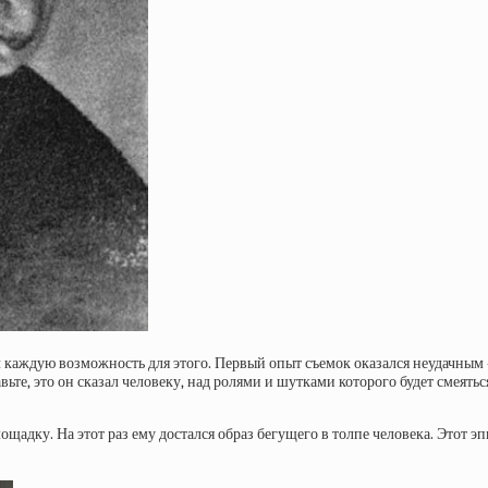
л каждую возможность для этого. Первый опыт съемок оказался неудачным –
ьте, это он сказал человеку, над ролями и шутками которого будет смеяться
дку. На этот раз ему достался образ бегущего в толпе человека. Этот эпи