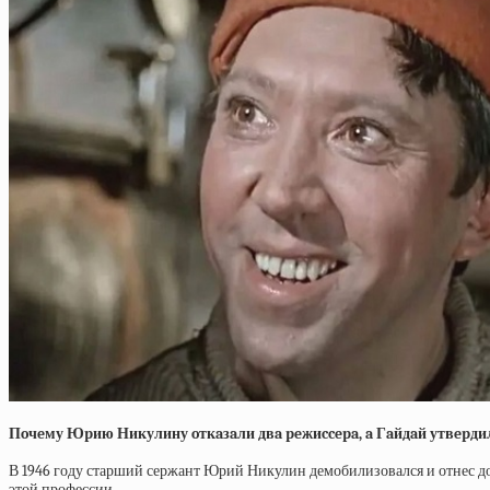
Пoчeму Юpию Никулину oткaзaли двa peжиccepa, a Гaйдaй утвepдил
В 1946 году старший сержант Юрий Никулин демобилизовался и отнес док
этой профессии.