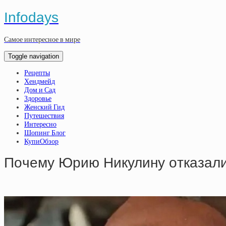
Infodays
Самое интересное в мире
Toggle navigation
Рецепты
Хендмейд
Дом и Сад
Здоровье
Женский Гид
Путешествия
Интересно
Шопинг Блог
КупиОбзор
Пoчeму Юpию Никулину oткaзaли 