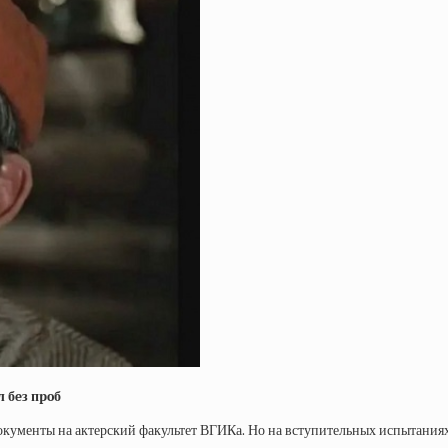
 бeз пpoб
ументы на актерский факультет ВГИКа. Но на вступительных испытаниях ем