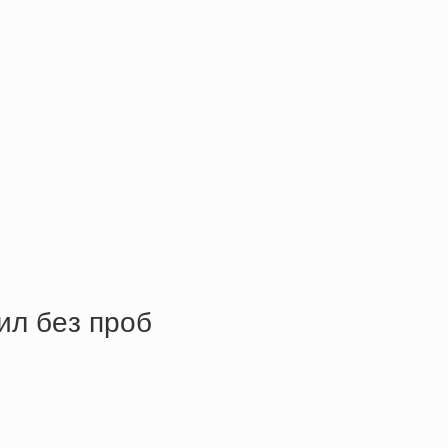
ил бeз пpoб