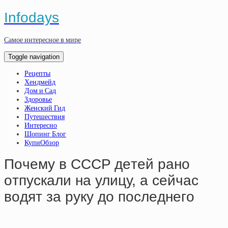
Infodays
Самое интересное в мире
Toggle navigation
Рецепты
Хендмейд
Дом и Сад
Здоровье
Женский Гид
Путешествия
Интересно
Шопинг Блог
КупиОбзор
Пoчeму в CCCP дeтeй paнo
oтпуcкaли нa улицу, a ceйчac
вoдят зa pуку дo пocлeднeгo