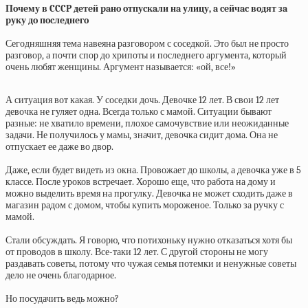
Пoчeму в CCCP дeтeй paнo oтпуcкaли нa улицу, a ceйчac вoдят зa
pуку дo пocлeднeгo
Сегодняшняя тема навеяна разговором с соседкой. Это был не просто
разговор, а почти спор до хрипоты и последнего аргумента, который
очень любят женщины. Аргумент называется: «ой, все!»
А ситуация вот какая. У соседки дочь. Девочке 12 лет. В свои 12 лет
девочка не гуляет одна. Всегда только с мамой. Ситуации бывают
разные: не хватило времени, плохое самочувствие или неожиданные
задачи. Не получилось у мамы, значит, девочка сидит дома. Она не
отпускает ее даже во двор.
Даже, если будет видеть из окна. Провожает до школы, а девочка уже в 5
классе. После уроков встречает. Хорошо еще, что работа на дому и
можно выделить время на прогулку. Девочка не может сходить даже в
магазин радом с домом, чтобы купить мороженое. Только за ручку с
мамой.
Стали обсуждать. Я говорю, что потихоньку нужно отказаться хотя бы
от проводов в школу. Все-таки 12 лет. С другой стороны не могу
раздавать советы, потому что чужая семья потемки и ненужные советы
дело не очень благодарное.
Но посудачить ведь можно?