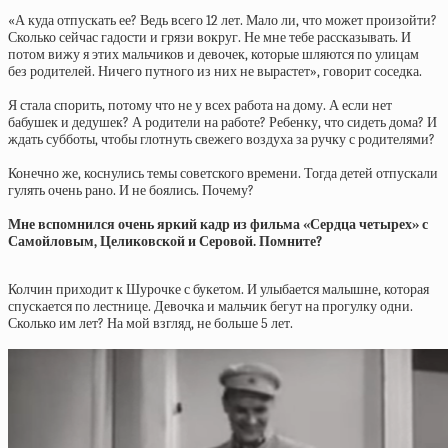
«А куда отпускать ее? Ведь всего 12 лет. Мало ли, что может произойти?
Сколько сейчас гадости и грязи вокруг. Не мне тебе рассказывать. И
потом вижу я этих мальчиков и девочек, которые шляются по улицам
без родителей. Ничего путного из них не вырастет», говорит соседка.
Я стала спорить, потому что не у всех работа на дому. А если нет
бабушек и дедушек? А родители на работе? Ребенку, что сидеть дома? И
ждать субботы, чтобы глотнуть свежего воздуха за ручку с родителями?
Конечно же, коснулись темы советского времени. Тогда детей отпускали
гулять очень рано. И не боялись. Почему?
Мне вспомнился очень яркий кадр из фильма «Сердца четырех» с
Самойловым, Целиковской и Серовой. Помните?
Колчин приходит к Шурочке с букетом. И улыбается малышне, которая
спускается по лестнице. Девочка и мальчик бегут на прогулку одни.
Сколько им лет? На мой взгляд, не больше 5 лет.