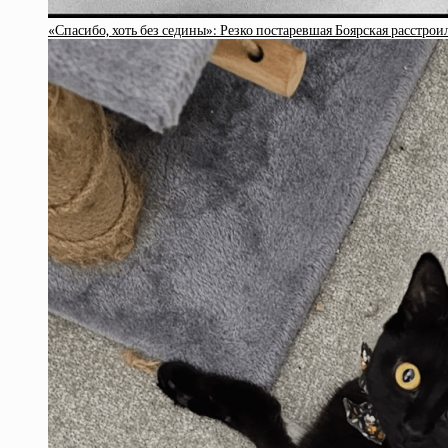
«Спасибо, хоть без седины»: Резко постаревшая Боярская расстрои