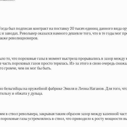
Тогда был подписан контракт на поставку 20 тысяч единиц данного вида 
и заводах. Револьвер оказался намного дешевле того, что в те годы мог п
также революционеров.
 то, что пороховые газы в момент выстрела прорывались в зазор между к
е часть пороховых газов просто терялась. Из-за этого в свою очередь снижа
го громче, чем он мог бы быть.
о бельгийцы на оружейной фабрике Эмиля и Леона Наганов. Для того, что
гильзу и обжата у дульца.
5 мм в ствол револьвера, закрывая таким образом зазор между казенной ча
се пороховые газы устремлялись в ствол, что приводило к росту мощности