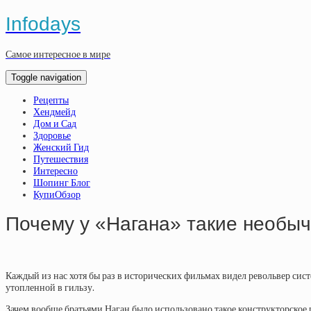
Infodays
Самое интересное в мире
Toggle navigation
Рецепты
Хендмейд
Дом и Сад
Здоровье
Женский Гид
Путешествия
Интересно
Шопинг Блог
КупиОбзор
Почему у «Нагана» такие необы
Каждый из нас хотя бы раз в исторических фильмах видел револьвер сист
утопленной в гильзу.
Зачем вообще братьями Наган было использовано такое конструкторское