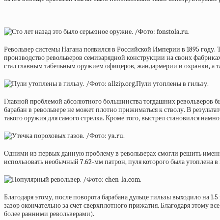
Револьвер системы Нагана появился в Российской Империи в 1895 году. 
производство револьверов семизарядной конструкции на своих фабриках 
стал главным табельным оружием офицеров, жандармерии и охранки, а 
Пули утоплены в гильзу.
Главной проблемой абсолютного большинства тогдашних револьверов было
барабан в револьвере не может плотно прижиматься к стволу. В результат
такого оружия для самого стрелка. Кроме того, выстрел становился намно
Одними из первых данную проблему в револьверах смогли решить именн
использовать необычный 7.62-мм патрон, пуля которого была утоплена в 
Благодаря этому, после поворота барабана дульце гильзы выходило на 1.
зазор окончательно за счет сверхплотного прижатия. Благодаря этому в
более ранними револьверами).