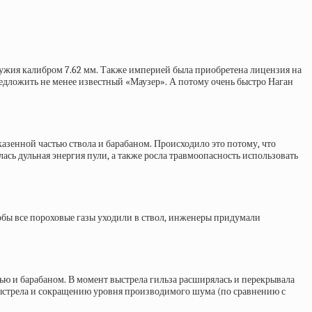
оружия калибром 7.62 мм. Также империей была приобретена лицензия на
редложить не менее известный «Маузер». А потому очень быстро Наган
азенной частью ствола и барабаном. Происходило это потому, что
лась дульная энергия пули, а также росла травмоопасность использовать
бы все пороховые газы уходили в ствол, инженеры придумали
стью и барабаном. В момент выстрела гильза расширялась и перекрывала
 выстрела и сокращению уровня производимого шума (по сравнению с