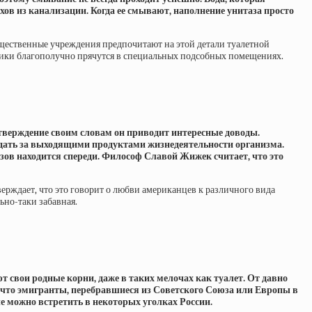
ов из канализации. Когда ее смывают, наполнение унитаза просто
щественные учреждения предпочитают на этой детали туалетной
ршики благополучно прячутся в специальных подсобных помещениях.
верждение своим словам он приводит интересные доводы.
людать за выходящими продуктами жизнедеятельности организма.
зов находится спереди. Философ Славой Жижек считает, что это
ерждает, что это говорит о любви американцев к различного вида
ьно-таки забавная.
т свои родные корни, даже в таких мелочах как туалет. От давно
, что эмигранты, перебравшиеся из Советского Союза или Европы в
е можно встретить в некоторых уголках России.