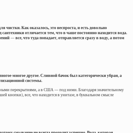
чистки. Как оказалось, это неспроста, и есть довольно
сантехники отличается тем, что в чаше постоянно находится вода.
ий — все, что туда попадает, отправляется сразу в воду, а потом
ногое-многое другое. Сливной бачок был категорически убран, а
ализационной системы.
ажными перекрытиями, а в США — под ними. Благодаря значительному
й кнопки), все, что находится в унитазе, в буквальном смысле
оэтому смывание не всегда проходит успешно. Вода, которая