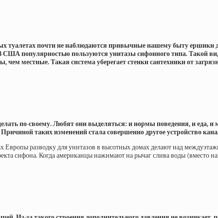
х туалетах почти не наблюдаются привычные нашему быту ершики для 
В США популярностью пользуются унитазы сифонного типа. Такой вид 
ем местные. Такая система уберегает стенки сантехники от загрязнен
ать по-своему. Любят они выделяться: и нормы поведения, и еда, и м
. Причиной таких изменений стала совершенно другое устройство кан
нах Европы разводку для унитазов в высотных домах делают над междуэт
екта сифона. Когда американцы нажимают на рычаг слива воды (вместо наше
шей. Из-за такого строения дополнительного давления не возникает, п