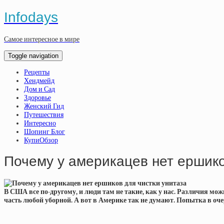
Infodays
Самое интересное в мире
Toggle navigation
Рецепты
Хендмейд
Дом и Сад
Здоровье
Женский Гид
Путешествия
Интересно
Шопинг Блог
КупиОбзор
Почему у америкацев нет ершико
В США все по-другому, и люди там не такие, как у нас. Различия мо
часть любой уборной. А вот в Америке так не думают. Попытка в оче