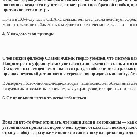
постоянно находится в унитазе, играет роль своеобразной пробки, 
проталкивается внутрь.
Почти в 100% случаев в США канализационная система действует эффек
комнаты экономить. Заметить там ершики практически не реально — им 
4. У каждого свои причуды
Словенский философ Славой Жижек твердо убежден, что система ка
Например, что у французских унитазов слив находится сзади, а это
Экскременты немцев не смываются сразу, чтобы они могли рассмотре
признак немецкой дотошности и стремления придавать анализу абсо
В Америке постоянно находящаяся вода в чаше позволяет объединить две
визуальным и звуковым эффектам, как у французов, и о пристрастии все к
5. От привычки не так-то легко избавиться
Вряд ли кто-то будет отрицать, что наши люди и американцы — как с
устоявшихся привычек порой очень трудно отказаться, поэтому кон
страну свободы, сразу же меняли всю сантехнику на привычную для 