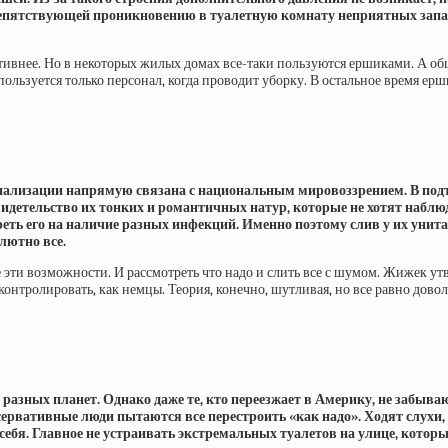
препятствующей проникновению в туалетную комнату неприятных запах
тивнее. Но в некоторых жилых домах все-таки пользуются ершиками. А об
пользуется только персонал, когда проводит уборку. В остальное время е
нализации напрямую связана с национальным мировоззрением. В подт
 свидетельство их тонких и романтичных натур, которые не хотят наб
ть его на наличие разных инфекций. Именно поэтому слив у их унита
лютно все.
 эти возможности. И рассмотреть что надо и слить все с шумом. Жижек утв
онтролировать, как немцы. Теория, конечно, шутливая, но все равно довол
 разных планет. Однако даже те, кто переезжает в Америку, не забываю
сервативные люди пытаются все перестроить «как надо». Ходят слухи
себя. Главное не устраивать экстремальных туалетов на улице, которы