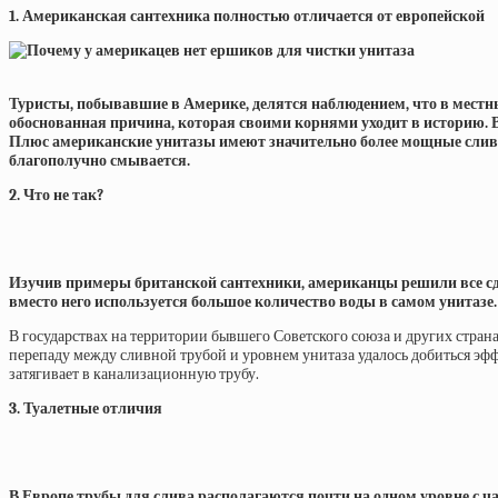
1. Американская сантехника полностью отличается от европейской
Туристы, побывавшие в Америке, делятся наблюдением, что в местны
обоснованная причина, которая своими корнями уходит в историю. 
Плюс американские унитазы имеют значительно более мощные сливы, ч
благополучно смывается.
2. Что не так?
Изучив примеры британской сантехники, американцы решили все сдел
вместо него используется большое количество воды в самом унитазе
В государствах на территории бывшего Советского союза и других стра
перепаду между сливной трубой и уровнем унитаза удалось добиться эфф
затягивает в канализационную трубу.
3. Туалетные отличия
В Европе трубы для слива располагаются почти на одном уровне с ча