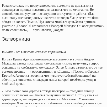
Ровалс сетовал, что подруга перестала выходить из дома, а когда
однажды он пришел навестить ее, заявила, что не хочет жить. Не
способствовало улучшению ситуации и отсутствие работы. «Для
выпивки у нее находилось множество поводов. Чаще всего это были
обиды на коллег. Помню, Ира хотела, чтобы ее дочь Злата приняла
участие в „Голосе“. Я созвонился с Валерой Меладзе. Он обещал помочь,
но не сложилось», — признавался Джордж.
Затворница
Имидж и вес Отиевой менялись кардинально
Когда к Ирине Адольфовне наведалась съемочная группа Андрея
Малахова, звезда посетовала, что старики никому не нужны, а спрос
есть лишь на «дебильную молодежь». Затем Отиева заявила, что от нее
все отвернулись — и родственники, и «Долина, и Песков, и Серов, и
Крутой». Артистка говорила, что чувствует себя выброшенной на
обочину, а живет она лишь ради мамы, которой необходим уход, и
любимой дочки.
«Было бы неплохо убраться отсюда поскорее, — твердила певица
осипшим голосом. — Это был бы лучший вариант. Потому что я не
держу ударов, не создана для этой жизни. Мне тяжко. У меня нет
комфорта. Я мучаюсь из-за всего. Даже места на кладбище купила для