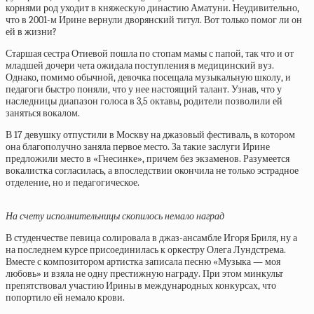
корнями род уходит в княжескую династию Аматуни. Неудивительно,
что в 2001-м Ирине вернули дворянский титул. Вот только помог ли он
ей в жизни?
Старшая сестра Отиевой пошла по стопам мамы с папой, так что и от
младшей дочери чета ожидала поступления в медицинский вуз.
Однако, помимо обычной, девочка посещала музыкальную школу, и
педагоги быстро поняли, что у нее настоящий талант. Узнав, что у
наследницы диапазон голоса в 3,5 октавы, родители позволили ей
заняться вокалом.
В 17 девушку отпустили в Москву на джазовый фестиваль, в котором
она благополучно заняла первое место. За такие заслуги Ирине
предложили место в «Гнесинке», причем без экзаменов. Разумеется
вокалистка согласилась, а впоследствии окончила не только эстрадное
отделение, но и педагогическое.
На счету исполнительницы скопилось немало наград
В студенчестве певица солировала в джаз-ансамбле Игоря Бриля, ну а
на последнем курсе присоединилась к оркестру Олега Лундстрема.
Вместе с композитором артистка записала песню «Музыка — моя
любовь» и взяла не одну престижную награду. При этом минкульт
препятствовал участию Ирины в международных конкурсах, что
попортило ей немало крови.