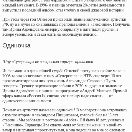
«Линкольн-центра» с Рэем Чарльзом и Стиви Уандером, о чем мечтает
каждый музыкант. В 1996-м певица отметила 20-летие деятельности и
выпустила последний альбом, ставя точку в своей джазовой истории.
При этом через год Отиевой присвоили звание заслуженной артистки
РФ, ну а в нулевых она занялась преподаванием в «Гнесинке». Получала
там Ирина Адольфовна мизерную зарплату в пять тысяч рублей, а
вскоре уволилась и стала жить на небольшую пенсию.
Одиночка
Шоу «Суперстар» не воскресило карьеры артистки
Информации о дальнейшей судьбе Отиевой поступало крайне мало: в
2008-м она засветилась в шоу «Суперстар» на НТВ, еще через 10 лет —
прокомментировала личную жизнь Александра Серова в «Пусть
говорят». Тревогу окружающие забили в 2020-м: друзья и знакомые
Ирины Адольфовны пришли на программу «Андрей Малахов. Прямой
эфир» канала «Россия 1», считая, что певицу надо спасать — от
одиночества и зависимости.
Почему же артистку называли одинокой? В молодости она встречалась
с композитором Александром Пищиковым, который был на 15 лет
старше. «Мы работали в ресторане «Арбат». Ей было 18 лет, училась в
«Гнесинке». Однажды Ира спасла меня от бывшей жены: в какой-то
вечер я заигрывал с проститутками, а она подошла ко мне со словами: