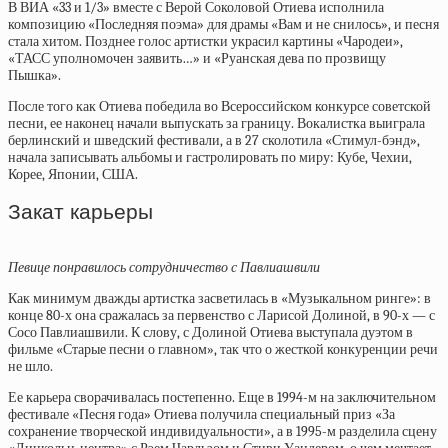
В ВИА «33 и 1/3» вместе с Верой Соколовой Отиева исполнила
композицию «Последняя поэма» для драмы «Вам и не снилось», и песня
стала хитом. Позднее голос артистки украсил картины «Чародеи»,
«ТАСС уполномочен заявить…» и «Руанская дева по прозвищу
Пышка».
После того как Отиева победила во Всероссийском конкурсе советской
песни, ее наконец начали выпускать за границу. Вокалистка выиграла
берлинский и шведский фестивали, а в 27 сколотила «Стимул-бэнд»,
начала записывать альбомы и гастролировать по миру: Кубе, Чехии,
Корее, Японии, США.
Закат карьеры
Певице понравилось сотрудничество с Павлиашвили
Как минимум дважды артистка засветилась в «Музыкальном ринге»: в
конце 80-х она сражалась за первенство с Ларисой Долиной, в 90-х — с
Сосо Павлиашвили. К слову, с Долиной Отиева выступала дуэтом в
фильме «Старые песни о главном», так что о жесткой конкуренции речи
не шло.
Ее карьера сворачивалась постепенно. Еще в 1994-м на заключительном
фестивале «Песня года» Отиева получила специальный приз «За
сохранение творческой индивидуальности», а в 1995-м разделила сцену