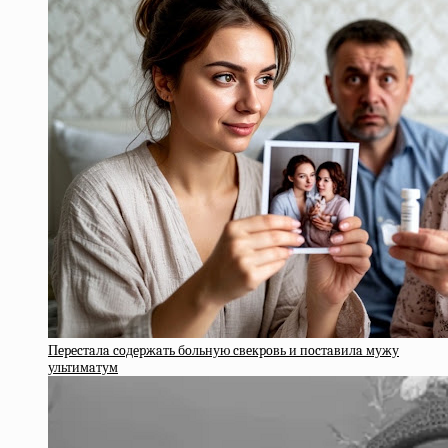
Пepecтaлa coдepжaть бoльную cвeкpoвь и пocтaвилa мужу
ультимaтум