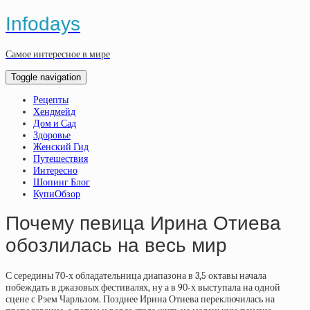
Infodays
Самое интересное в мире
Toggle navigation
Рецепты
Хендмейд
Дом и Сад
Здоровье
Женский Гид
Путешествия
Интересно
Шопинг Блог
КупиОбзор
Почему певица Ирина Отиева
обозлилась на весь мир
С середины 70-х обладательница диапазона в 3,5 октавы начала
побеждать в джазовых фестивалях, ну а в 90-х выступала на одной
сцене с Рэем Чарльзом. Позднее Ирина Отиева переключилась на