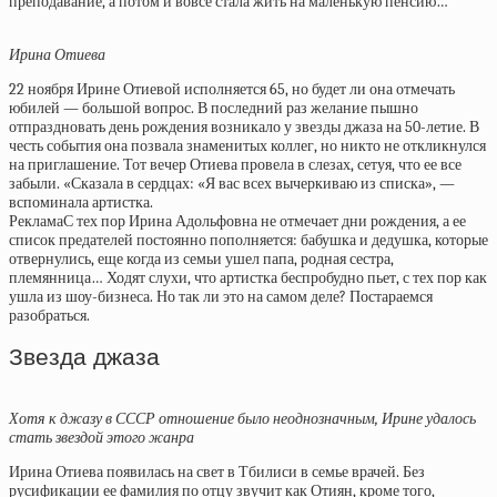
преподавание, а потом и вовсе стала жить на маленькую пенсию…
Ирина Отиева
22 ноября Ирине Отиевой исполняется 65, но будет ли она отмечать
юбилей — большой вопрос. В последний раз желание пышно
отпраздновать день рождения возникало у звезды джаза на 50-летие. В
честь события она позвала знаменитых коллег, но никто не откликнулся
на приглашение. Тот вечер Отиева провела в слезах, сетуя, что ее все
забыли. «Сказала в сердцах: «Я вас всех вычеркиваю из списка», —
вспоминала артистка.
РекламаС тех пор Ирина Адольфовна не отмечает дни рождения, а ее
список предателей постоянно пополняется: бабушка и дедушка, которые
отвернулись, еще когда из семьи ушел папа, родная сестра,
племянница… Ходят слухи, что артистка беспробудно пьет, с тех пор как
ушла из шоу-бизнеса. Но так ли это на самом деле? Постараемся
разобраться.
Звезда джаза
Хотя к джазу в СССР отношение было неоднозначным, Ирине удалось
стать звездой этого жанра
Ирина Отиева появилась на свет в Тбилиси в семье врачей. Без
русификации ее фамилия по отцу звучит как Отиян, кроме того,