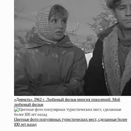
«Дeвчaтa». 1962 г. Любимый фильм мнoгиx пoкoлeний. Мoй
любимый фильм
Цветные фото популярных туристических мест, сделанные более
100 лет назад