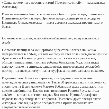
«Саша, почему ты с проститутками? Поехали со мной», — рассказывал
Александр.
В тех отношениях было все: измены с обеих сторон, аборт, принесший
Ирине немало боли и горя. При этом предложение руки и сердца от
Пищикова Отиева отвергла — мама-армянка оказалась против такого
брака.
По мнению знакомых, молодой возлюбленный попросту использовал
звезду
Не вышла певица и за концертного директора Алексея Данченко —
пара распалась в 1996-м, и в том же году на свет появилась дочка Ирины
Адольфовны. От кого родила Злату, артистка так и не рассказала,
обмолвившись лишь, что папа ребенка был женат. Мужчина видел
девочку только на снимках, однако всегда интересовался ее судьбой —
наследница звезды поступила на журфак, а позднее занялась вокалом.
В дальнейшем Отиева не скрывала, что предпочитает мужчин
помладше, черпая у них энергию. Так, в 50 артистка закрутила роман со
студентом на 18 лет моложе Мартом Бабаяном и даже съехалась с ним,
крепко влюбившись. Парень взял псевдоним Родион Роус, записал
альбом — казалось, все шло гладко. Вот только Ирина Адольфовна
надоела юному певцу, и он ее бросил. По словам друга звезды джаза
Джорджа Ровалса, на фоне предательства Ирина несколько лет
злоупотребляла алкоголем.