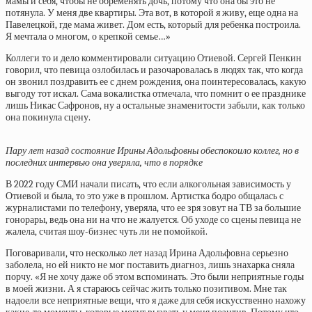
мамы и себя, чтобы не обременять дочь, потому что она бы это не
потянула. У меня две квартиры. Эта вот, в которой я живу, еще одна на
Павелецкой, где мама живет. Дом есть, который для ребенка построила.
Я мечтала о многом, о крепкой семье…»
Коллеги то и дело комментировали ситуацию Отиевой. Сергей Пенкин
говорил, что певица озлобилась и разочаровалась в людях так, что когда
он звонил поздравить ее с днем рождения, она поинтересовалась, какую
выгоду тот искал. Сама вокалистка отмечала, что помнит о ее празднике
лишь Никас Сафронов, ну а остальные знаменитости забыли, как только
она покинула сцену.
Пару лет назад состояние Ирины Адольфовны обеспокоило коллег, но в
последних интервью она уверяла, что в порядке
В 2022 году СМИ начали писать, что если алкогольная зависимость у
Отиевой и была, то это уже в прошлом. Артистка бодро общалась с
журналистами по телефону, уверяла, что ее зря зовут на ТВ за большие
гонорары, ведь она ни на что не жалуется. Об уходе со сцены певица не
жалела, считая шоу-бизнес чуть ли не помойкой.
Поговаривали, что несколько лет назад Ирина Адольфовна серьезно
заболела, но ей никто не мог поставить диагноз, лишь знахарка сняла
порчу. «Я не хочу даже об этом вспоминать. Это были неприятные годы
в моей жизни. А я стараюсь сейчас жить только позитивом. Мне так
надоели все неприятные вещи, что я даже для себя искусственно нахожу