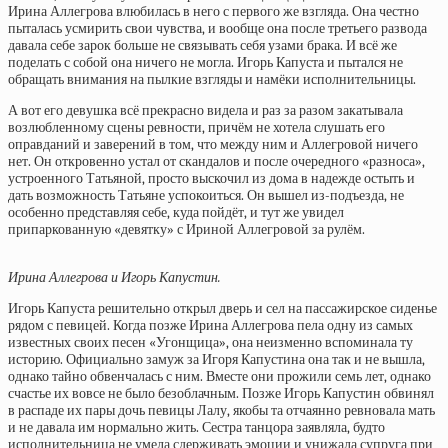
Ирина Аллегрова влюбилась в него с первого же взгляда. Она честно
пыталась усмирить свои чувства, и вообще она после третьего развода
давала себе зарок больше не связывать себя узами брака. И всё же
поделать с собой она ничего не могла. Игорь Капуста и пытался не
обращать внимания на пылкие взгляды и намёки исполнительницы.
А вот его девушка всё прекрасно видела и раз за разом закатывала
возлюбленному сцены ревности, причём не хотела слушать его
оправданий и заверений в том, что между ним и Аллегровой ничего
нет. Он откровенно устал от скандалов и после очередного «разноса»,
устроенного Татьяной, просто выскочил из дома в надежде остыть и
дать возможность Татьяне успокоиться. Он вышел из-подъезда, не
особенно представляя себе, куда пойдёт, и тут же увидел
припаркованную «девятку» с Ириной Аллегровой за рулём.
Ирина Аллегрова и Игорь Капустин.
Игорь Капуста решительно открыл дверь и сел на пассажирское сиденье
рядом с певицей. Когда позже Ирина Аллегрова пела одну из самых
известных своих песен «Угонщица», она неизменно вспоминала ту
историю. Официально замуж за Игоря Капустина она так и не вышла,
однако тайно обвенчалась с ним. Вместе они прожили семь лет, однако
счастье их вовсе не было безоблачным. Позже Игорь Капустин обвинял
в распаде их пары дочь певицы Лалу, якобы та отчаянно ревновала мать
и не давала им нормально жить. Сестра танцора заявляла, будто
исполнительница не умела сдерживать эмоции и унижала супруга при