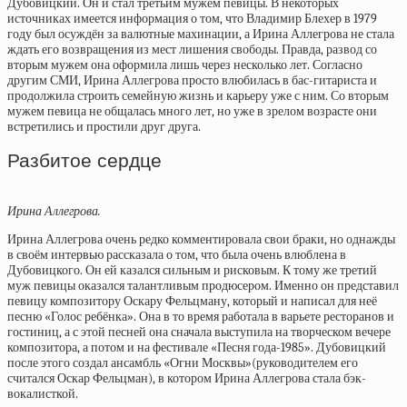
Дубовицкий. Он и стал третьим мужем певицы. В некоторых
источниках имеется информация о том, что Владимир Блехер в 1979
году был осуждён за валютные махинации, а Ирина Аллегрова не стала
ждать его возвращения из мест лишения свободы. Правда, развод со
вторым мужем она оформила лишь через несколько лет. Согласно
другим СМИ, Ирина Аллегрова просто влюбилась в бас-гитариста и
продолжила строить семейную жизнь и карьеру уже с ним. Со вторым
мужем певица не общалась много лет, но уже в зрелом возрасте они
встретились и простили друг друга.
Разбитое сердце
Ирина Аллегрова.
Ирина Аллегрова очень редко комментировала свои браки, но однажды
в своём интервью рассказала о том, что была очень влюблена в
Дубовицкого. Он ей казался сильным и рисковым. К тому же третий
муж певицы оказался талантливым продюсером. Именно он представил
певицу композитору Оскару Фельцману, который и написал для неё
песню «Голос ребёнка». Она в то время работала в варьете ресторанов и
гостиниц, а с этой песней она сначала выступила на творческом вечере
композитора, а потом и на фестивале «Песня года-1985». Дубовицкий
после этого создал ансамбль «Огни Москвы»(руководителем его
считался Оскар Фельцман), в котором Ирина Аллегрова стала бэк-
вокалисткой.