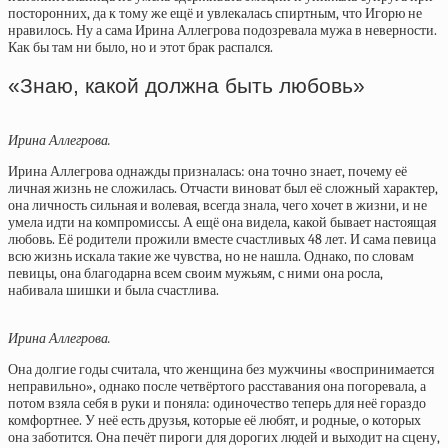
посторонних, да к тому же ещё и увлекалась спиртным, что Игорю не
нравилось. Ну а сама Ирина Аллегрова подозревала мужа в неверности.
Как бы там ни было, но и этот брак распался.
«Знаю, какой должна быть любовь»
Ирина Аллегрова.
Ирина Аллегрова однажды призналась: она точно знает, почему её
личная жизнь не сложилась. Отчасти виноват был её сложный характер,
она личность сильная и волевая, всегда знала, чего хочет в жизни, и не
умела идти на компромиссы. А ещё она видела, какой бывает настоящая
любовь. Её родители прожили вместе счастливых 48 лет. И сама певица
всю жизнь искала такие же чувства, но не нашла. Однако, по словам
певицы, она благодарна всем своим мужьям, с ними она росла,
набивала шишки и была счастлива.
Ирина Аллегрова.
Она долгие годы считала, что женщина без мужчины «воспринимается
неправильно», однако после четвёртого расставания она погоревала, а
потом взяла себя в руки и поняла: одиночество теперь для неё гораздо
комфортнее. У неё есть друзья, которые её любят, и родные, о которых
она заботится. Она печёт пироги для дорогих людей и выходит на сцену,