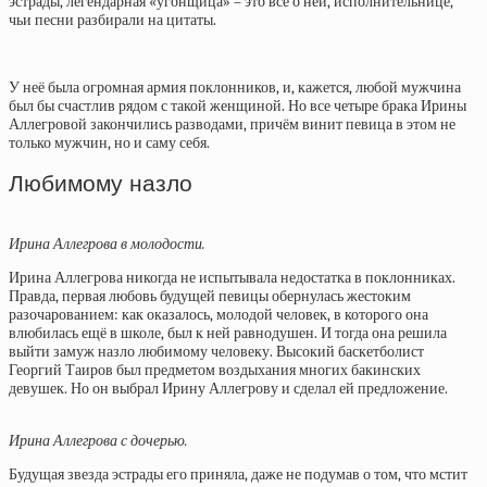
эстрады, легендарная «угонщица» – это всё о ней, исполнительнице,
чьи песни разбирали на цитаты.
У неё была огромная армия поклонников, и, кажется, любой мужчина
был бы счастлив рядом с такой женщиной. Но все четыре брака Ирины
Аллегровой закончились разводами, причём винит певица в этом не
только мужчин, но и саму себя.
Любимому назло
Ирина Аллегрова в молодости.
Ирина Аллегрова никогда не испытывала недостатка в поклонниках.
Правда, первая любовь будущей певицы обернулась жестоким
разочарованием: как оказалось, молодой человек, в которого она
влюбилась ещё в школе, был к ней равнодушен. И тогда она решила
выйти замуж назло любимому человеку. Высокий баскетболист
Георгий Таиров был предметом воздыхания многих бакинских
девушек. Но он выбрал Ирину Аллегрову и сделал ей предложение.
Ирина Аллегрова с дочерью.
Будущая звезда эстрады его приняла, даже не подумав о том, что мстит