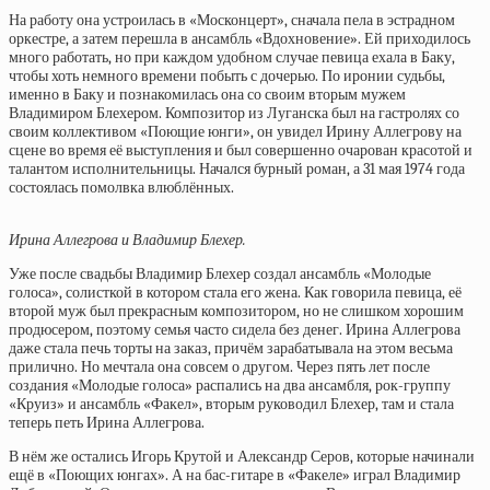
На работу она устроилась в «Москонцерт», сначала пела в эстрадном
оркестре, а затем перешла в ансамбль «Вдохновение». Ей приходилось
много работать, но при каждом удобном случае певица ехала в Баку,
чтобы хоть немного времени побыть с дочерью. По иронии судьбы,
именно в Баку и познакомилась она со своим вторым мужем
Владимиром Блехером. Композитор из Луганска был на гастролях со
своим коллективом «Поющие юнги», он увидел Ирину Аллегрову на
сцене во время её выступления и был совершенно очарован красотой и
талантом исполнительницы. Начался бурный роман, а 31 мая 1974 года
состоялась помолвка влюблённых.
Ирина Аллегрова и Владимир Блехер.
Уже после свадьбы Владимир Блехер создал ансамбль «Молодые
голоса», солисткой в котором стала его жена. Как говорила певица, её
второй муж был прекрасным композитором, но не слишком хорошим
продюсером, поэтому семья часто сидела без денег. Ирина Аллегрова
даже стала печь торты на заказ, причём зарабатывала на этом весьма
прилично. Но мечтала она совсем о другом. Через пять лет после
создания «Молодые голоса» распались на два ансамбля, рок-группу
«Круиз» и ансамбль «Факел», вторым руководил Блехер, там и стала
теперь петь Ирина Аллегрова.
В нём же остались Игорь Крутой и Александр Серов, которые начинали
ещё в «Поющих юнгах». А на бас-гитаре в «Факеле» играл Владимир