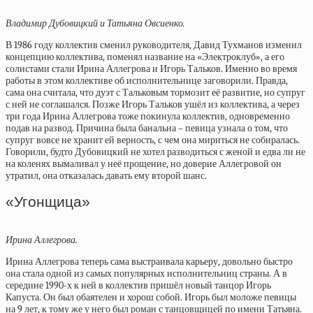
Владимир Дубовицкий и Татьяна Овсиенко.
В 1986 году коллектив сменил руководителя, Давид Тухманов изменил
концепцию коллектива, поменял название на «Электроклуб», а его
солистами стали Ирина Аллегрова и Игорь Тальков. Именно во время
работы в этом коллективе об исполнительнице заговорили. Правда,
сама она считала, что дуэт с Тальковым тормозит её развитие, но супруг
с ней не соглашался. Позже Игорь Тальков ушёл из коллектива, а через
три года Ирина Аллегрова тоже покинула коллектив, одновременно
подав на развод. Причина была банальна – певица узнала о том, что
супруг вовсе не хранит ей верность, с чем она мириться не собиралась.
Говорили, будто Дубовицкий не хотел разводиться с женой и едва ли не
на коленях вымаливал у неё прощение, но доверие Аллегровой он
утратил, она отказалась давать ему второй шанс.
«Угонщица»
Ирина Аллегрова.
Ирина Аллегрова теперь сама выстраивала карьеру, довольно быстро
она стала одной из самых популярных исполнительниц страны. А в
середине 1990-х к ней в коллектив пришёл новый танцор Игорь
Капуста. Он был обаятелен и хорош собой. Игорь был моложе певицы
на 9 лет, к тому же у него был роман с танцовщицей по имени Татьяна.