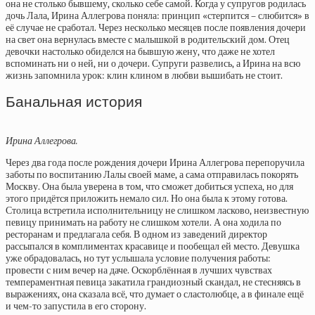
она не столько бывшему, сколько себе самой. Когда у супругов родилась
дочь Лала, Ирина Аллегрова поняла: принцип «стерпится – слюбится» в
её случае не сработал. Через несколько месяцев после появления дочери
на свет она вернулась вместе с малышкой в родительский дом. Отец
девочки настолько обиделся на бывшую жену, что даже не хотел
вспоминать ни о ней, ни о дочери. Супруги развелись, а Ирина на всю
жизнь запомнила урок: клин клином в любви вышибать не стоит.
Банальная история
Ирина Аллегрова.
Через два года после рождения дочери Ирина Аллегрова перепоручила
заботы по воспитанию Лалы своей маме, а сама отправилась покорять
Москву. Она была уверена в том, что сможет добиться успеха, но для
этого придётся приложить немало сил. Но она была к этому готова.
Столица встретила исполнительницу не слишком ласково, неизвестную
певицу принимать на работу не слишком хотели. А она ходила по
ресторанам и предлагала себя. В одном из заведений директор
рассыпался в комплиментах красавице и пообещал ей место. Девушка
уже обрадовалась, но тут услышала условие получения работы:
провести с ним вечер на даче. Оскорблённая в лучших чувствах
темпераментная певица закатила грандиозный скандал, не стесняясь в
выражениях, она сказала всё, что думает о сластолюбце, а в финале ещё
и чем-то запустила в его сторону.