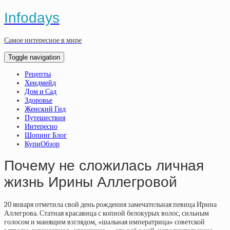
Infodays
Самое интересное в мире
Toggle navigation
Рецепты
Хендмейд
Дом и Сад
Здоровье
Женский Гид
Путешествия
Интересно
Шопинг Блог
КупиОбзор
Почему не сложилась личная
жизнь Ирины Аллегровой
20 января отметила свой день рождения замечательная певица Ирина
Аллегрова. Статная красавица с копной белокурых волос, сильным
голосом и манящим взглядом, «шальная императрица» советской