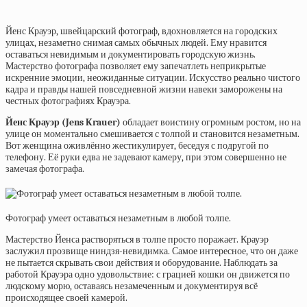
Йенс Крауэр, швейцарский фотограф, вдохновляется на городских
улицах, незаметно снимая самых обычных людей. Ему нравится
оставаться невидимым и документировать городскую жизнь.
Мастерство фотографа позволяет ему запечатлеть неприкрытые
искренние эмоции, неожиданные ситуации. Искусство реально чистого
кадра и правды нашей повседневной жизни навеки заморожены на
честных фотографиях Крауэра.
Йенс Крауэр (Jens Krauer)
обладает воистину огромным ростом, но на
улице он моментально смешивается с толпой и становится незаметным.
Вот женщина оживлённо жестикулирует, беседуя с подругой по
телефону. Её руки едва не задевают камеру, при этом совершенно не
замечая фотографа.
Фотограф умеет оставаться незаметным в любой толпе.
Мастерство Йенса растворяться в толпе просто поражает. Крауэр
заслужил прозвище ниндзя-невидимка. Самое интересное, что он даже
не пытается скрывать свои действия и оборудование. Наблюдать за
работой Крауэра одно удовольствие: с грацией кошки он движется по
людскому морю, оставаясь незамеченным и документируя всё
происходящее своей камерой.