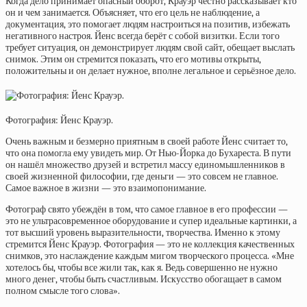
Когда дело принимает опасный оборот, Крауэр честно рассказывает кто
он и чем занимается. Объясняет, что его цель не наблюдение, а
документация, это помогает людям настроиться на позитив, избежать
негативного настроя. Йенс всегда берёт с собой визитки. Если того
требует ситуация, он демонстрирует людям свой сайт, обещает выслать
снимок. Этим он стремится показать, что его мотивы открыты,
положительны и он делает нужное, вполне легальное и серьёзное дело.
Фотография: Йенс Крауэр.
Очень важным и безмерно приятным в своей работе Йенс считает то,
что она помогла ему увидеть мир. От Нью-Йорка до Бухареста. В пути
он нашёл множество друзей и встретил массу единомышленников в
своей жизненной философии, где деньги — это совсем не главное.
Самое важное в жизни — это взаимопонимание.
Фотограф свято убеждён в том, что самое главное в его профессии —
это не ультрасовременное оборудование и супер идеальные картинки, а
тот высший уровень выразительности, творчества. Именно к этому
стремится Йенс Крауэр. Фотография — это не коллекция качественных
снимков, это наслаждение каждым мигом творческого процесса. «Мне
хотелось бы, чтобы все жили так, как я. Ведь совершенно не нужно
много денег, чтобы быть счастливым. Искусство обогащает в самом
полном смысле того слова».