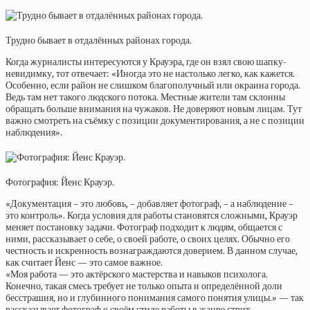
Трудно бывает в отдалённых районах города.
Когда журналисты интересуются у Крауэра, где он взял свою шапку-
невидимку, тот отвечает: «Иногда это не настолько легко, как кажется.
Особенно, если район не слишком благополучный или окраина города.
Ведь там нет такого людского потока. Местные жители там склонны
обращать больше внимания на чужаков. Не доверяют новым лицам. Тут
важно смотреть на съёмку с позиции документирования, а не с позиции
наблюдения».
Фотография: Йенс Крауэр.
«Документация – это любовь, – добавляет фотограф, – а наблюдение –
это контроль». Когда условия для работы становятся сложными, Крауэр
меняет постановку задачи. Фотограф подходит к людям, общается с
ними, рассказывает о себе, о своей работе, о своих целях. Обычно его
честность и искренность вознаграждаются доверием. В данном случае,
как считает Йенс — это самое важное.
«Моя работа — это актёрского мастерства и навыков психолога.
Конечно, такая смесь требует не только опыта и определённой доли
бесстрашия, но и глубинного понимания самого понятия улицы.» — так
рассказывает фотограф о своём стиле работы в жанре стрит-