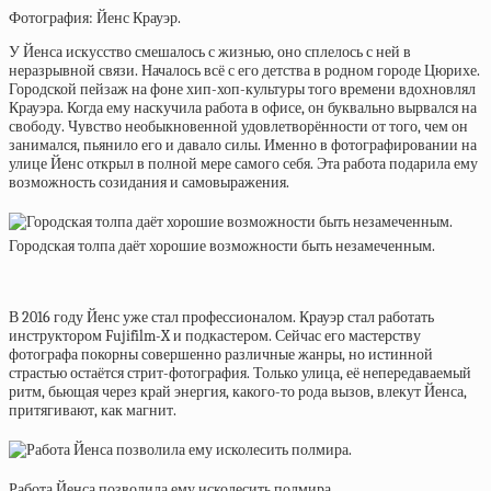
Фотография: Йенс Крауэр.
У Йенса искусство смешалось с жизнью, оно сплелось с ней в
неразрывной связи. Началось всё с его детства в родном городе Цюрихе.
Городской пейзаж на фоне хип-хоп-культуры того времени вдохновлял
Крауэра. Когда ему наскучила работа в офисе, он буквально вырвался на
свободу. Чувство необыкновенной удовлетворённости от того, чем он
занимался, пьянило его и давало силы. Именно в фотографировании на
улице Йенс открыл в полной мере самого себя. Эта работа подарила ему
возможность созидания и самовыражения.
Городская толпа даёт хорошие возможности быть незамеченным.
В 2016 году Йенс уже стал профессионалом. Крауэр стал работать
инструктором Fujifilm-X и подкастером. Сейчас его мастерству
фотографа покорны совершенно различные жанры, но истинной
страстью остаётся стрит-фотография. Только улица, её непередаваемый
ритм, бьющая через край энергия, какого-то рода вызов, влекут Йенса,
притягивают, как магнит.
Работа Йенса позволила ему исколесить полмира.