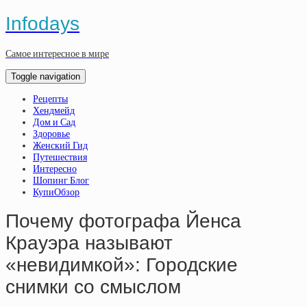
Infodays
Самое интересное в мире
Toggle navigation
Рецепты
Хендмейд
Дом и Сад
Здоровье
Женский Гид
Путешествия
Интересно
Шопинг Блог
КупиОбзор
Почему фотографа Йенса
Крауэра называют
«невидимкой»: Городские
снимки со смыслом